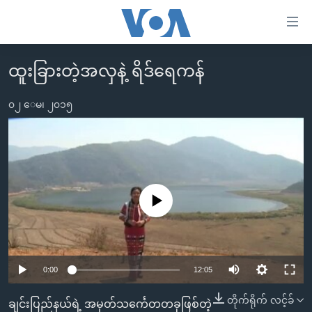
သုံး
ရ
လွယ်ကူ
ထူးခြားတဲ့အလှနဲ့ ရိဒ်ရေကန်
မူလစာမျက်နှာ
စေ
မြန်မာ
၀၂ ေမ၊ ၂၀၁၅
သည့်
ကမ္ဘာ့သတင်းများ
Link
ဗွီဒီယို
နိုင်ငံတကာ
များ
သတင်းလွတ်လပ်ခွင့်
အမေရိကန်
ပင်မ
ရပ်ဝန်းတခု လမ်းတခု အလွန်
တရုတ်
No media source currently available
အကြောင်းအရာ
သို့
အင်္ဂလိပ်စာလေ့လာမယ်
အစ္စရေး-ပါလက်စတိုင်း
ကျော်
အပတ်စဉ်ကဏ္ဍများ
အမေရိကန်သုံးအီဒီယံ
ကြည့်
0:00
12:05
ရေဒီယိုနှင့်ရုပ်သံ အချက်အလက်များ
မကြေးမုံရဲ့ အင်္ဂလိပ်စာ
ရေဒီယို
ရန်
ပင်မ
ရေဒီယို/တီဗွီအစီအစဉ်
ရုပ်ရှင်ထဲက အင်္ဂလိပ်စာ
တီဗွီ
တိုက်ရိုက် လင့်ခ်
ချင်းပြည်နယ်ရဲ့ အမှတ်သင်္ကေတတခုဖြစ်တဲ့