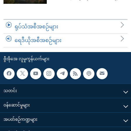
ရုပ်သံအစီအစဉ်များ
ရေဒီယိုအစီအစဉ်များ
ဗွီအိုအေ လူမှုကွန်ယက်များ
သတင်း
၀န်ဆောင်မှုများ
အပတ်စဉ်ကဏ္ဍများ