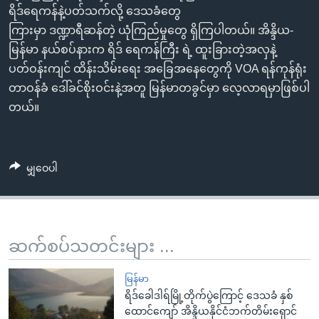
အ
ရိဒ်ရေကန်နဲ့ပတ်သက်လို့ ဒေသခံတွေ
သုတပဒေသာ အင်္ဂလိပ်စာ
ညွန်း
Learning English
ကြားမှာ ဒဏ္ဍာရီဆန်တဲ့ ယုံကြည်မှုတွေ ရှိကြပါတယ်။ အိန္ဒိယ-
စာမျက်နှာ
မြန်မာ နယ်စပ်နားက ရိဒ် ရေကန်ကြီး ရဲ့ ထူးခြားတဲ့အလှနဲ့
သို့
ဗွီအိုအေ လူမှုကွန်ယက်များ
ပတ်ဝန်းကျင် ထိန်းသိမ်းရေး အခြေအနေတွေကို VOA ရန်ကုန်ရုံး
ကျော်
တာဝန်ခံ ဒေါ်ခင်စိုးဝင်းနဲ့အတူ မြန်မာတခွင်မှာ လေ့လာရမှာဖြစ်ပါ
ကြည့်
တယ်။
ရန်
ဘာသာစကားများ
ရှာဖွေ
ရန်
မျှဝေပါ
နေရာ
သို့
ကျော်
ရန်
ဆက်စပ်သတင်းများ ...
မြန်မာ
ရိဒ်ခေါဒါရ်မြို့တိုက်ပွဲကြောင့် ဒေသခံ နှစ်
ထောင်ကျော် အိန္ဒိယနိုင်ငံဘက်တိမ်းရှောင်