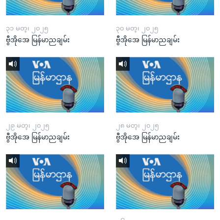
၃၁ မတ္၊ ၂၀၂၅
၃၀ မတ္၊ ၂၀၂၅
ဗွီအိုအေ မြန်မာညချမ်း
ဗွီအိုအေ မြန်မာညချမ်း
၂၉ မတ္၊ ၂၀၂၅
၂၈ မတ္၊ ၂၀၂၅
ဗွီအိုအေ မြန်မာညချမ်း
ဗွီအိုအေ မြန်မာညချမ်း