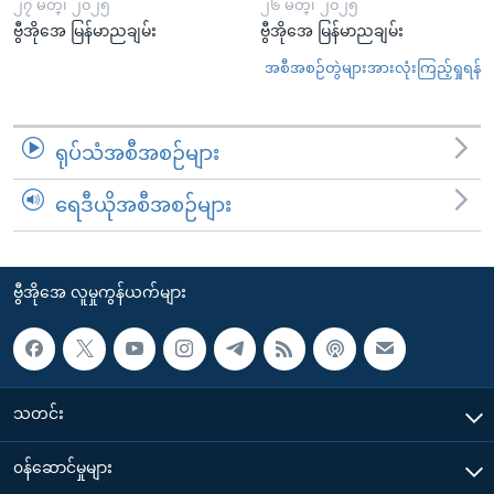
၂၇ မတ္၊ ၂၀၂၅
၂၆ မတ္၊ ၂၀၂၅
ဗွီအိုအေ မြန်မာညချမ်း
ဗွီအိုအေ မြန်မာညချမ်း
အစီအစဉ်တွဲများအားလုံးကြည့်ရှုရန်
ရုပ်သံအစီအစဉ်များ
ရေဒီယိုအစီအစဉ်များ
ဗွီအိုအေ လူမှုကွန်ယက်များ
သတင်း
၀န်ဆောင်မှုများ