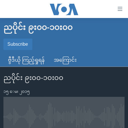
သုံး
ရ
လွယ်ကူ
ညပိုင်း ၉း၀၀-၁၀း၀၀
မူလစာမျက်နှာ
စေ
မြန်မာ
Subscribe
သည့်
SUBSCRIBE
ကမ္ဘာ့သတင်းများ
Link
ဗွီဒီယို ကြည့်ရှုရန်
အကြောင်း
ဗွီဒီယို
နိုင်ငံတကာ
များ
Spotify
သတင်းလွတ်လပ်ခွင့်
အမေရိကန်
ပင်မ
ညပိုင်း ၉း၀၀-၁၀း၀၀
ရပ်ဝန်းတခု လမ်းတခု အလွန်
တရုတ်
အကြောင်းအရာ
ရယူရန်
သို့
၁၅ ေမ၊ ၂၀၁၅
အင်္ဂလိပ်စာလေ့လာမယ်
အစ္စရေး-ပါလက်စတိုင်း
ကျော်
အပတ်စဉ်ကဏ္ဍများ
အမေရိကန်သုံးအီဒီယံ
ကြည့်
ရေဒီယိုနှင့်ရုပ်သံ အချက်အလက်များ
မကြေးမုံရဲ့ အင်္ဂလိပ်စာ
ရေဒီယို
ရန်
No media source currently available
ပင်မ
ရေဒီယို/တီဗွီအစီအစဉ်
ရုပ်ရှင်ထဲက အင်္ဂလိပ်စာ
တီဗွီ