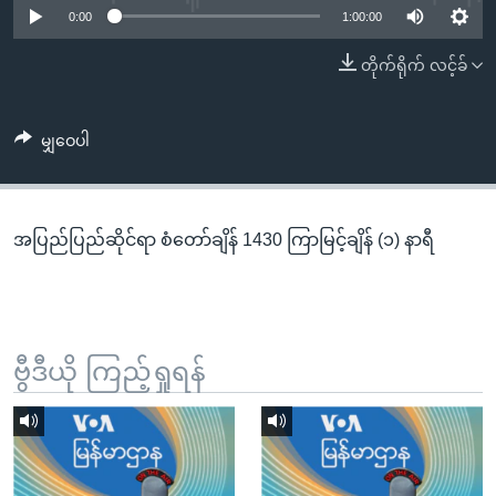
အ
0:00
1:00:00
သုတပဒေသာ အင်္ဂလိပ်စာ
ညွန်း
Learning English
တိုက်ရိုက် လင့်ခ်
စာမျက်နှာ
သို့
ဗွီအိုအေ လူမှုကွန်ယက်များ
ကျော်
မျှဝေပါ
ကြည့်
ရန်
ဘာသာစကားများ
ရှာဖွေ
အပြည်ပြည်ဆိုင်ရာ စံတော်ချိန် 1430 ကြာမြင့်ချိန် (၁) နာရီ
ရန်
နေရာ
သို့
ကျော်
ရန်
ဗွီဒီယို ကြည့်ရှုရန်