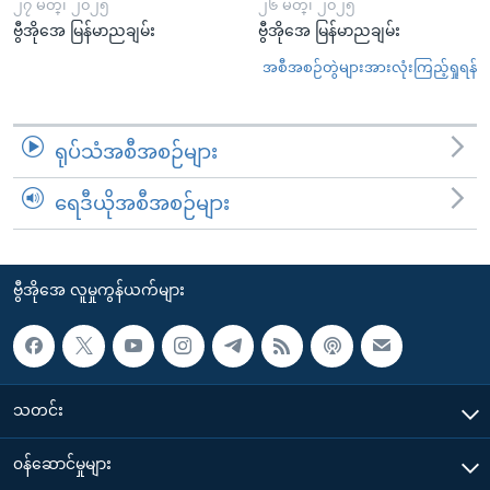
၂၇ မတ္၊ ၂၀၂၅
၂၆ မတ္၊ ၂၀၂၅
ဗွီအိုအေ မြန်မာညချမ်း
ဗွီအိုအေ မြန်မာညချမ်း
အစီအစဉ်တွဲများအားလုံးကြည့်ရှုရန်
ရုပ်သံအစီအစဉ်များ
ရေဒီယိုအစီအစဉ်များ
ဗွီအိုအေ လူမှုကွန်ယက်များ
သတင်း
၀န်ဆောင်မှုများ