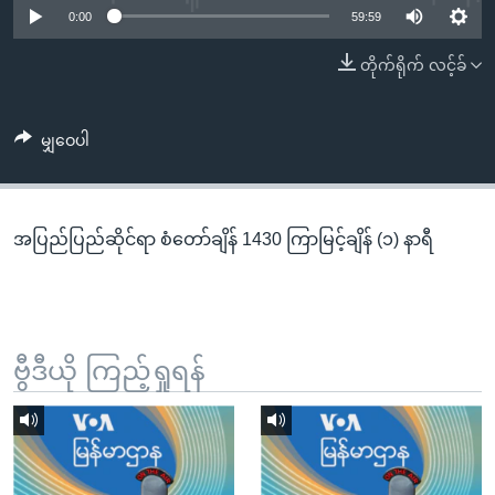
အ
0:00
59:59
သုတပဒေသာ အင်္ဂလိပ်စာ
ညွန်း
Learning English
တိုက်ရိုက် လင့်ခ်
စာမျက်နှာ
သို့
ဗွီအိုအေ လူမှုကွန်ယက်များ
ကျော်
မျှဝေပါ
ကြည့်
ရန်
ဘာသာစကားများ
ရှာဖွေ
အပြည်ပြည်ဆိုင်ရာ စံတော်ချိန် 1430 ကြာမြင့်ချိန် (၁) နာရီ
ရန်
နေရာ
သို့
ကျော်
ရန်
ဗွီဒီယို ကြည့်ရှုရန်