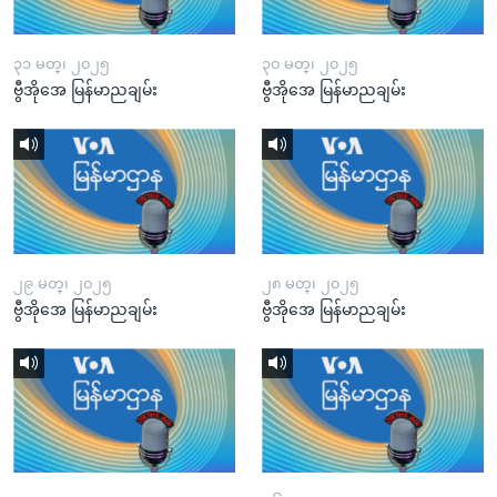
၃၁ မတ္၊ ၂၀၂၅
၃၀ မတ္၊ ၂၀၂၅
ဗွီအိုအေ မြန်မာညချမ်း
ဗွီအိုအေ မြန်မာညချမ်း
၂၉ မတ္၊ ၂၀၂၅
၂၈ မတ္၊ ၂၀၂၅
ဗွီအိုအေ မြန်မာညချမ်း
ဗွီအိုအေ မြန်မာညချမ်း