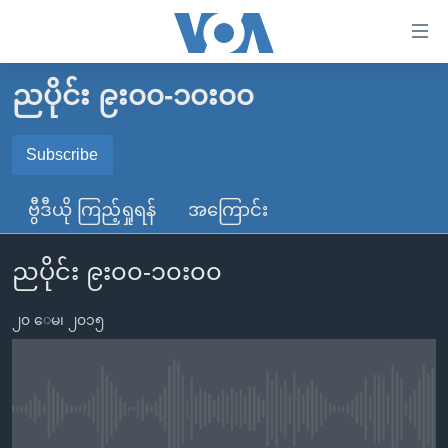
သုံး
ရ
လွယ်ကူ
ညပိုင်း ၉း၀၀-၁၀း၀၀
မူလစာမျက်နှာ
စေ
မြန်မာ
Subscribe
သည့်
SUBSCRIBE
ကမ္ဘာ့သတင်းများ
Link
ဗွီဒီယို ကြည့်ရှုရန်
အကြောင်း
ဗွီဒီယို
နိုင်ငံတကာ
များ
Spotify
သတင်းလွတ်လပ်ခွင့်
အမေရိကန်
ပင်မ
ညပိုင်း ၉း၀၀-၁၀း၀၀
ရပ်ဝန်းတခု လမ်းတခု အလွန်
တရုတ်
အကြောင်းအရာ
ရယူရန်
သို့
၂၀ ေမ၊ ၂၀၁၅
အင်္ဂလိပ်စာလေ့လာမယ်
အစ္စရေး-ပါလက်စတိုင်း
ကျော်
အပတ်စဉ်ကဏ္ဍများ
အမေရိကန်သုံးအီဒီယံ
ကြည့်
ရေဒီယိုနှင့်ရုပ်သံ အချက်အလက်များ
မကြေးမုံရဲ့ အင်္ဂလိပ်စာ
ရေဒီယို
ရန်
No media source currently available
ပင်မ
ရေဒီယို/တီဗွီအစီအစဉ်
ရုပ်ရှင်ထဲက အင်္ဂလိပ်စာ
တီဗွီ