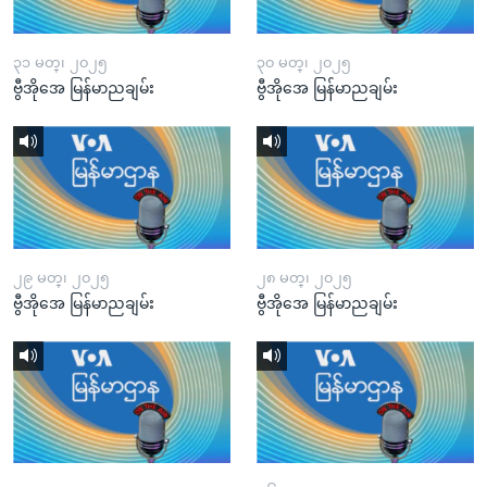
၃၁ မတ္၊ ၂၀၂၅
၃၀ မတ္၊ ၂၀၂၅
ဗွီအိုအေ မြန်မာညချမ်း
ဗွီအိုအေ မြန်မာညချမ်း
၂၉ မတ္၊ ၂၀၂၅
၂၈ မတ္၊ ၂၀၂၅
ဗွီအိုအေ မြန်မာညချမ်း
ဗွီအိုအေ မြန်မာညချမ်း