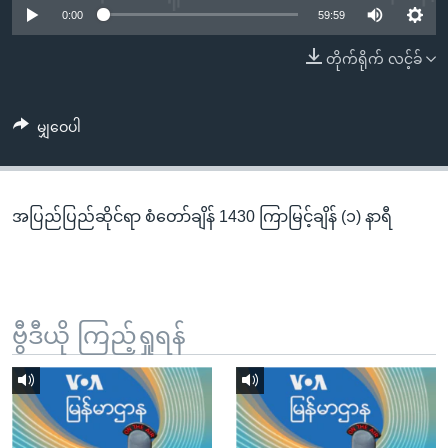
အ
0:00
59:59
သုတပဒေသာ အင်္ဂလိပ်စာ
ညွန်း
Learning English
တိုက်ရိုက် လင့်ခ်
စာမျက်နှာ
သို့
ဗွီအိုအေ လူမှုကွန်ယက်များ
ကျော်
မျှဝေပါ
ကြည့်
ရန်
ဘာသာစကားများ
ရှာဖွေ
အပြည်ပြည်ဆိုင်ရာ စံတော်ချိန် 1430 ကြာမြင့်ချိန် (၁) နာရီ
ရန်
နေရာ
သို့
ကျော်
ရန်
ဗွီဒီယို ကြည့်ရှုရန်