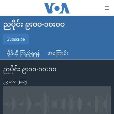
သုံး
ရ
လွယ်ကူ
ညပိုင်း ၉း၀၀-၁၀း၀၀
မူလစာမျက်နှာ
စေ
မြန်မာ
Subscribe
သည့်
SUBSCRIBE
ကမ္ဘာ့သတင်းများ
Link
ဗွီဒီယို ကြည့်ရှုရန်
အကြောင်း
ဗွီဒီယို
နိုင်ငံတကာ
များ
Spotify
သတင်းလွတ်လပ်ခွင့်
အမေရိကန်
ပင်မ
ညပိုင်း ၉း၀၀-၁၀း၀၀
ရပ်ဝန်းတခု လမ်းတခု အလွန်
တရုတ်
အကြောင်းအရာ
ရယူရန်
သို့
၂၉ ေမ၊ ၂၀၁၅
အင်္ဂလိပ်စာလေ့လာမယ်
အစ္စရေး-ပါလက်စတိုင်း
ကျော်
အပတ်စဉ်ကဏ္ဍများ
အမေရိကန်သုံးအီဒီယံ
ကြည့်
ရေဒီယိုနှင့်ရုပ်သံ အချက်အလက်များ
မကြေးမုံရဲ့ အင်္ဂလိပ်စာ
ရေဒီယို
ရန်
No media source currently available
ပင်မ
ရေဒီယို/တီဗွီအစီအစဉ်
ရုပ်ရှင်ထဲက အင်္ဂလိပ်စာ
တီဗွီ