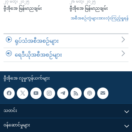
၂၇ မတ္၊ ၂၀၂၅
၂၆ မတ္၊ ၂၀၂၅
ဗွီအိုအေ မြန်မာညချမ်း
ဗွီအိုအေ မြန်မာညချမ်း
အစီအစဉ်တွဲများအားလုံးကြည့်ရှုရန်
ရုပ်သံအစီအစဉ်များ
ရေဒီယိုအစီအစဉ်များ
ဗွီအိုအေ လူမှုကွန်ယက်များ
သတင်း
၀န်ဆောင်မှုများ