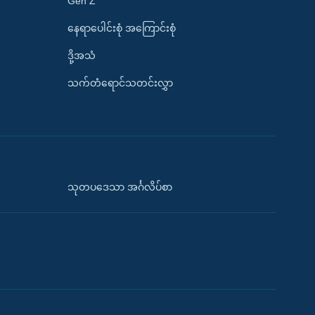
Gen Z
နေရာပေါင်းစုံ အကြောင်းစုံ
ဒို့အသံ
သက်တံရောင်သတင်းလွှာ
သုတပဒေသာ အင်္ဂလိပ်စာ