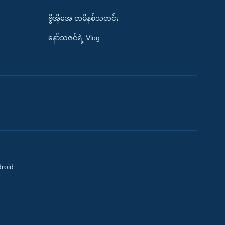
ဗွီအိုအေ တမိနစ်သတင်း
နော်သဇင်ရဲ့ Vlog
droid