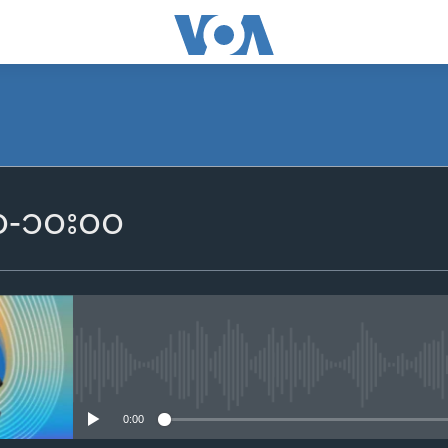
SUBSCRIBE
၀၀-၁၀း၀၀
Apple Podcasts
Spotify
ရယူရန်
No media source currently availa
0:00