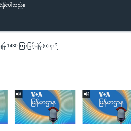
်နိုင်ပါသည်။
န် 1430 ကြာမြင့်ချိန် (၁) နာရီ