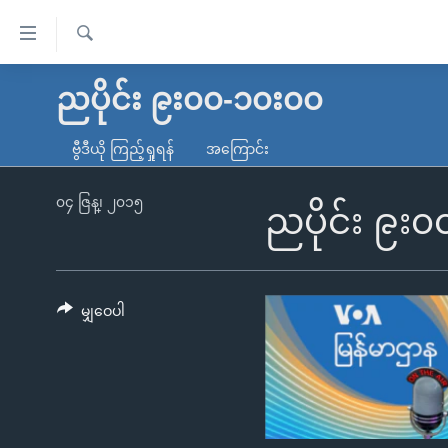
သုံး
ရ
ရှာဖွေ
လွယ်ကူ
မူလစာမျက်နှာ
ညပိုင်း ၉း၀၀-၁၀း၀၀
ရ
စေ
မြန်မာ
လာ
ဗွီဒီယို ကြည့်ရှုရန်
အကြောင်း
သည့်
ဒ်
ကမ္ဘာ့သတင်းများ
Link
ဗွီဒီယို
နိုင်ငံတကာ
၀၄ ဇြန္၊ ၂၀၁၅
ညပိုင်း ၉း
များ
သတင်းလွတ်လပ်ခွင့်
အမေရိကန်
ပင်မ
ရပ်ဝန်းတခု လမ်းတခု အလွန်
တရုတ်
အကြောင်းအရာ
အင်္ဂလိပ်စာလေ့လာမယ်
အစ္စရေး-ပါလက်စတိုင်း
မျှဝေပါ
သို့
အပတ်စဉ်ကဏ္ဍများ
အမေရိကန်သုံးအီဒီယံ
ကျော်
ကြည့်
ရေဒီယိုနှင့်ရုပ်သံ အချက်အလက်များ
မကြေးမုံရဲ့ အင်္ဂလိပ်စာ
ရေဒီယို
ရန်
ရေဒီယို/တီဗွီအစီအစဉ်
ရုပ်ရှင်ထဲက အင်္ဂလိပ်စာ
တီဗွီ
ပင်မ