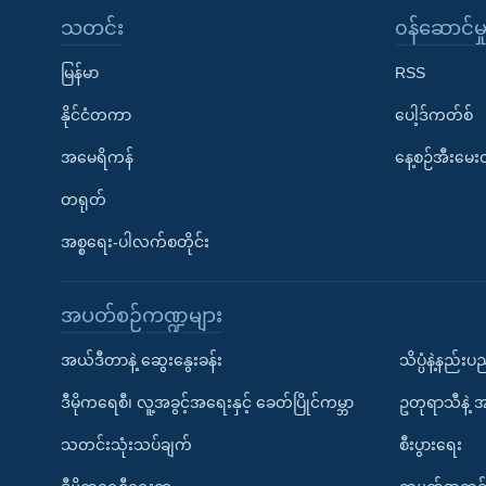
သတင်း
၀န်ဆောင်မှ
မြန်မာ
RSS
နိုင်ငံတကာ
ပေါ့ဒ်ကတ်စ်
အမေရိကန်
နေ့စဉ်အီးမေ
တရုတ်
အစ္စရေး-ပါလက်စတိုင်း
အပတ်စဉ်ကဏ္ဍများ
အယ်ဒီတာနဲ့ ဆွေးနွေးခန်း
သိပ္ပံနဲ့နည်း
ဒီမိုကရေစီ၊ လူ့အခွင့်အရေးနှင့် ခေတ်ပြိုင်ကမ္ဘာ
ဥတုရာသီနဲ့ 
သတင်းသုံးသပ်ချက်
စီးပွားရေး