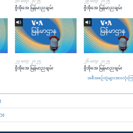
၃၀ မတ္၊ ၂၀၂၅
၂၉ မတ္၊ ၂၀၂၅
ဗွီအိုအေ မြန်မာညချမ်း
ဗွီအိုအေ မြန်မာညချမ်း
၂၇ မတ္၊ ၂၀၂၅
၂၆ မတ္၊ ၂၀၂၅
ဗွီအိုအေ မြန်မာညချမ်း
ဗွီအိုအေ မြန်မာညချမ်း
အစီအစဉ်တွဲများအားလုံးကြည့
း
ား