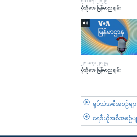
၃၁ မတ္၊ ၂၀၂၅
ဗွီအိုအေ မြန်မာညချမ်း
၂၈ မတ္၊ ၂၀၂၅
ဗွီအိုအေ မြန်မာညချမ်း
ရုပ်သံအစီအစဉ်မျာ
ရေဒီယိုအစီအစဉ်မျ