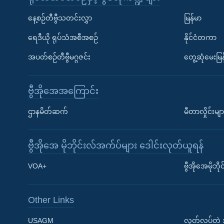
နေ့စဉ်တီဗွီသတင်းလွှာ
မြန်မာ
ရေဒီယို ရုပ်သံအစီအစဉ်
နိုင်ငံတကာ
အပတ်စဉ်တီဗွီမဂ္ဂဇင်း
တွေ့ဆုံမေးမြန
ဗွီအိုအေအကြောင်း
ဌာနမိတ်ဆက်
မီတာလှိုင်းမျာ
ဗွီအိုအေ မိုဘိုင်းလ်အက်ပ်များ ဒေါင်းလုတ်ယူရန်
Learning English
VOA+
ဗွီအိုအေမိုဘ
ဗွီအိုအေ လူမှုကွန်ယက်များ
Other Links
USAGM
လွတ်လပ်တဲ့