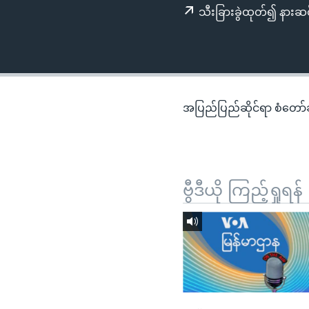
သုတပဒေသာ အင်္ဂလိပ်စာ
အ
သီးခြားခွဲထုတ်၍ နားဆင
ညွန်း
စာမျက်နှာ
သို့
ကျော်
ကြည့်
အပြည်ပြည်ဆိုင်ရာ စံတော်ချိ
ရန်
ရှာဖွေ
ရန်
နေရာ
ဗွီဒီယို ကြည့်ရှုရန်
သို့
ကျော်
ရန်