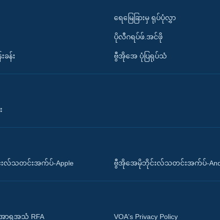
ရေမြေခြားမှ ရုပ်ပုံလွှာ
ပိုလီဂရပ်ဖ်.အင်ဖို
်းခန်း
ဗွီအိုအေ ပုံပြရုပ်သံ
း
ိုင်းလ်သတင်းအက်ပ်-Apple
ဗွီအိုအေမိုဘိုင်းလ်သတင်းအက်ပ်-An
 အာရှအသံ RFA
VOA's Privacy Policy