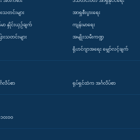
း အားကစား
ဒီသီတင်းပတ် အာရှနိုင်ငံရေး
ားသတင်းများ
အာရှစီးပွားရေး
်မာ နှိုင်းယှဉ်ချက်
ကျန်းမာရေး
ပြားသတင်းများ
အမျိုးသမီးကဏ္ဍ
ရိုဟင်ဂျာအရေး မျှော်လင့်ချက်
်္ဂလိပ်စာ
ရုပ်ရှင်ထဲက အင်္ဂလိပ်စာ
၀-၁၀း၀၀