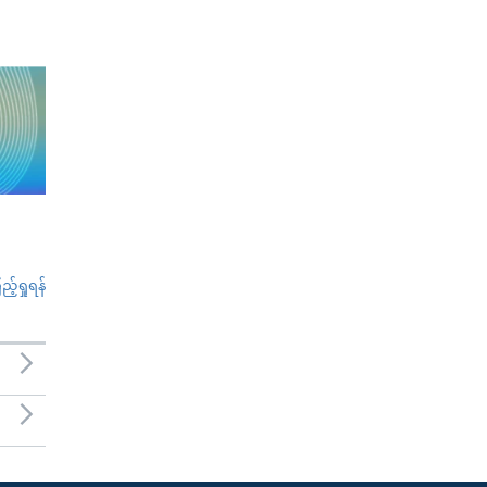
်ရှုရန်