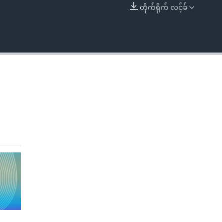
တိုက်ရိုက် လင့်ခ်
EMBED