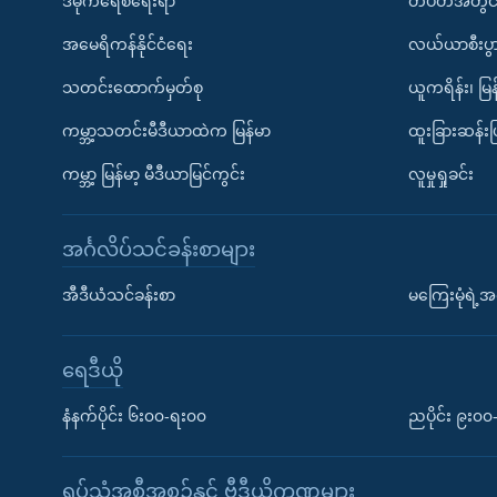
ဒီမိုကရေစီရေးရာ
တပတ်အတွင်
အမေရိကန်နိုင်ငံရေး
လယ်ယာစီးပွ
သတင်းထောက်မှတ်စု
ယူကရိန်း၊ မြန
ကမ္ဘာ့သတင်းမီဒီယာထဲက မြန်မာ
ထူးခြားဆန်း
ကမ္ဘာ့ မြန်မာ့ မီဒီယာမြင်ကွင်း
လူမှုရှုခင်း
အင်္ဂလိပ်သင်ခန်းစာများ
အီဒီယံသင်ခန်းစာ
မကြေးမုံရဲ့အင
ရေဒီယို
နံနက်ပိုင်း ၆း၀၀-ရး၀၀
ညပိုင်း ၉း၀
ရုပ်သံအစီအစဉ်နှင့် ဗွီဒီယိုကဏ္ဍများ