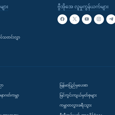
ုများ
ဗွီအိုအေ လူမှုကွန်ယက်များ
းလ်သတင်းလွှာ
ပညာ
မြန်မာပြည်မှပေးစာ
အနာဂတ်ကမ္ဘာ
မြင်ကွင်းကျယ်မှတ်စုများ
ကမ္ဘာတလွှားခရီးသွား