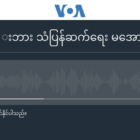
 းဘား သံပြန်ဆက်ရေး မအော
No media source currently availa
်နိုင်ပါသည်။