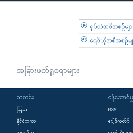
သုတပဒေသာ အင်္ဂလိပ်စာ
အ
ညွန်း
စာမျက်နှာ
သို့
ရုပ်သံအစီအစဉ်မျာ
ကျော်
ရေဒီယိုအစီအစဉ်မျ
ကြည့်
ရန်
ရှာဖွေ
ရန်
အခြားဖတ်ရှုစရာများ
နေရာ
သို့
ကျော်
သတင်း
၀န်ဆောင်မှ
ရန်
မြန်မာ
RSS
နိုင်ငံတကာ
ပေါ့ဒ်ကတ်စ်
အမေရိကန်
နေ့စဉ်အီးမေ