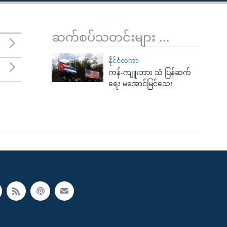
ဆက်စပ်သတင်းများ ...
နိုင်ငံတကာ
ကန်-ကျူးဘား သံ ပြန်ဆက်
ရေး မအောင်မြင်သေး