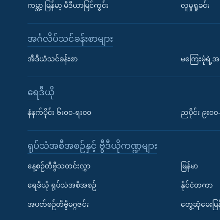
ကမ္ဘာ့ မြန်မာ့ မီဒီယာမြင်ကွင်း
လူမှုရှုခင်း
အင်္ဂလိပ်သင်ခန်းစာများ
အီဒီယံသင်ခန်းစာ
မကြေးမုံရဲ့အင
ရေဒီယို
နံနက်ပိုင်း ၆း၀၀-ရး၀၀
ညပိုင်း ၉း၀
ရုပ်သံအစီအစဉ်နှင့် ဗွီဒီယိုကဏ္ဍများ
နေ့စဉ်တီဗွီသတင်းလွှာ
မြန်မာ
ရေဒီယို ရုပ်သံအစီအစဉ်
နိုင်ငံတကာ
အပတ်စဉ်တီဗွီမဂ္ဂဇင်း
တွေ့ဆုံမေးမြန