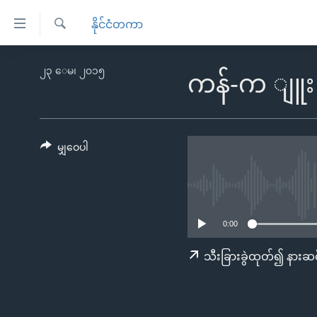
သုံး
နိုင်ငံတကာ
ရ
ရှာဖွေ
လွယ်ကူ
မူလစာမျက်နှာ
၂၃ ေမ၊ ၂၀၁၅
ရ
ကန်-က ျူး
စေ
မြန်မာ
လာ
သည့်
ဒ်
ကမ္ဘာ့သတင်းများ
Link
ဗွီဒီယို
နိုင်ငံတကာ
မျှဝေပါ
များ
သတင်းလွတ်လပ်ခွင့်
အမေရိကန်
ပင်မ
ရပ်ဝန်းတခု လမ်းတခု အလွန်
တရုတ်
အကြောင်းအရာ
အင်္ဂလိပ်စာလေ့လာမယ်
အစ္စရေး-ပါလက်စတိုင်း
သို့
0:00
အပတ်စဉ်ကဏ္ဍများ
အမေရိကန်သုံးအီဒီယံ
ကျော်
သီးခြားခွဲထုတ်၍ နားဆင
ကြည့်
ရေဒီယိုနှင့်ရုပ်သံ အချက်အလက်များ
မကြေးမုံရဲ့ အင်္ဂလိပ်စာ
ရေဒီယို
ရန်
ရေဒီယို/တီဗွီအစီအစဉ်
ရုပ်ရှင်ထဲက အင်္ဂလိပ်စာ
တီဗွီ
ပင်မ