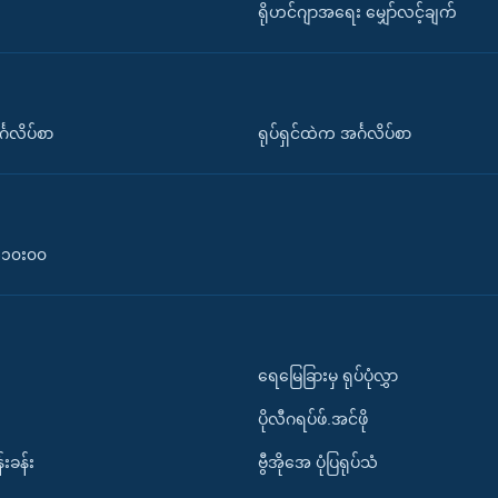
ရိုဟင်ဂျာအရေး မျှော်လင့်ချက်
်္ဂလိပ်စာ
ရုပ်ရှင်ထဲက အင်္ဂလိပ်စာ
၀-၁၀း၀၀
ရေမြေခြားမှ ရုပ်ပုံလွှာ
ပိုလီဂရပ်ဖ်.အင်ဖို
်းခန်း
ဗွီအိုအေ ပုံပြရုပ်သံ