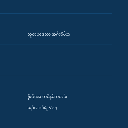
သုတပဒေသာ အင်္ဂလိပ်စာ
ဗွီအိုအေ တမိနစ်သတင်း
နော်သဇင်ရဲ့ Vlog