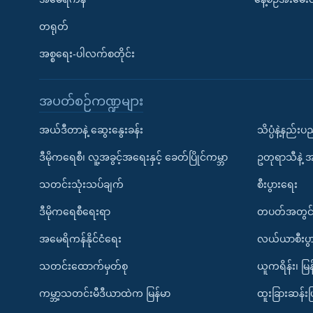
တရုတ်
အစ္စရေး-ပါလက်စတိုင်း
အပတ်စဉ်ကဏ္ဍများ
အယ်ဒီတာနဲ့ ဆွေးနွေးခန်း
သိပ္ပံနဲ့နည်း
ဒီမိုကရေစီ၊ လူ့အခွင့်အရေးနှင့် ခေတ်ပြိုင်ကမ္ဘာ
ဥတုရာသီနဲ့ 
သတင်းသုံးသပ်ချက်
စီးပွားရေး
ဒီမိုကရေစီရေးရာ
တပတ်အတွင်
အမေရိကန်နိုင်ငံရေး
လယ်ယာစီးပွ
သတင်းထောက်မှတ်စု
ယူကရိန်း၊ မြန
ကမ္ဘာ့သတင်းမီဒီယာထဲက မြန်မာ
ထူးခြားဆန်း