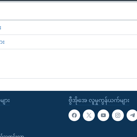
း
ား
ုများ
ဗွီအိုအေ လူမှုကွန်ယက်များ
းလ်သတင်းလွှာ