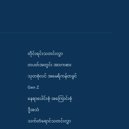
တိုင်းရင်းသတင်းလွှာ
တပတ်အတွင်း အားကစား
သုတစုံလင် အမေရိကန်တခွင်
Gen Z
နေရာပေါင်းစုံ အကြောင်းစုံ
ဒို့အသံ
သက်တံရောင်သတင်းလွှာ