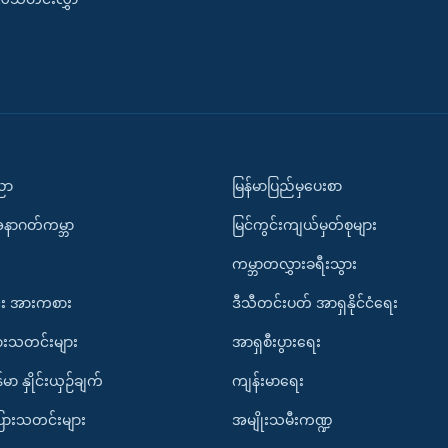
ပညာ
မြန်မာပြည်မှပေးစာ
အနာဂတ်ကမ္ဘာ
မြင်ကွင်းကျယ်မှတ်စုများ
ကမ္ဘာတလွှားခရီးသွား
း အားကစား
ဒီသီတင်းပတ် အာရှနိုင်ငံရေး
ားသတင်းများ
အာရှစီးပွားရေး
်မာ နှိုင်းယှဉ်ချက်
ကျန်းမာရေး
ပြားသတင်းများ
အမျိုးသမီးကဏ္ဍ