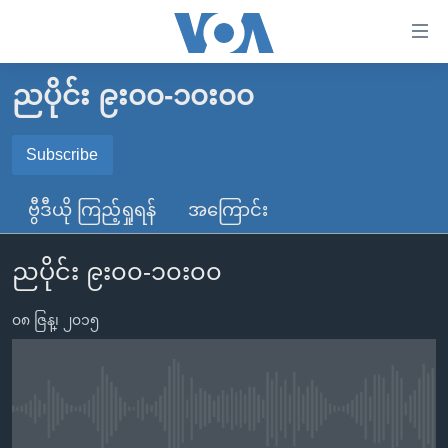
သုံး
ရ
လွယ်ကူ
ညပိုင်း ၉း၀၀-၁၀း၀၀
မူလစာမျက်နှာ
စေ
မြန်မာ
Subscribe
သည့်
SUBSCRIBE
ကမ္ဘာ့သတင်းများ
Link
ဗွီဒီယို ကြည့်ရှုရန်
အကြောင်း
ဗွီဒီယို
နိုင်ငံတကာ
များ
Spotify
သတင်းလွတ်လပ်ခွင့်
အမေရိကန်
ပင်မ
ညပိုင်း ၉း၀၀-၁၀း၀၀
ရပ်ဝန်းတခု လမ်းတခု အလွန်
တရုတ်
အကြောင်းအရာ
ရယူရန်
သို့
၀၈ ဇြန္၊ ၂၀၁၅
အင်္ဂလိပ်စာလေ့လာမယ်
အစ္စရေး-ပါလက်စတိုင်း
ကျော်
အပတ်စဉ်ကဏ္ဍများ
အမေရိကန်သုံးအီဒီယံ
ကြည့်
ရေဒီယိုနှင့်ရုပ်သံ အချက်အလက်များ
မကြေးမုံရဲ့ အင်္ဂလိပ်စာ
ရေဒီယို
ရန်
No media source currently available
ပင်မ
ရေဒီယို/တီဗွီအစီအစဉ်
ရုပ်ရှင်ထဲက အင်္ဂလိပ်စာ
တီဗွီ