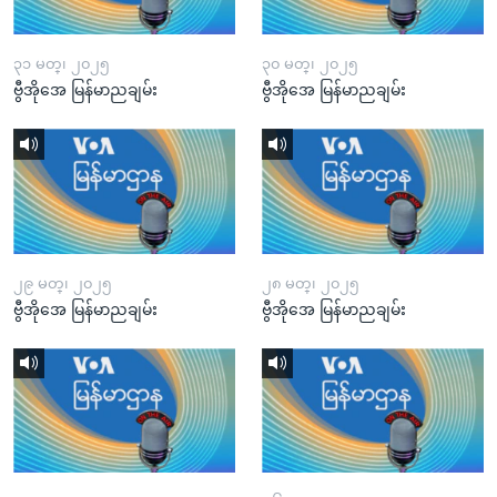
၃၁ မတ္၊ ၂၀၂၅
၃၀ မတ္၊ ၂၀၂၅
ဗွီအိုအေ မြန်မာညချမ်း
ဗွီအိုအေ မြန်မာညချမ်း
၂၉ မတ္၊ ၂၀၂၅
၂၈ မတ္၊ ၂၀၂၅
ဗွီအိုအေ မြန်မာညချမ်း
ဗွီအိုအေ မြန်မာညချမ်း