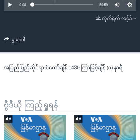
အ
0:00
59:59
သုတပဒေသာ အင်္ဂလိပ်စာ
ညွန်း
Learning English
တိုက်ရိုက် လင့်ခ်
စာမျက်နှာ
သို့
ဗွီအိုအေ လူမှုကွန်ယက်များ
ကျော်
မျှဝေပါ
ကြည့်
ရန်
ဘာသာစကားများ
ရှာဖွေ
အပြည်ပြည်ဆိုင်ရာ စံတော်ချိန် 1430 ကြာမြင့်ချိန် (၁) နာရီ
ရန်
နေရာ
သို့
ကျော်
ရန်
ဗွီဒီယို ကြည့်ရှုရန်