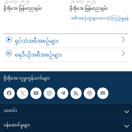
၂၇ မတ္၊ ၂၀၂၅
၂၆ မတ္၊ ၂၀၂၅
ဗွီအိုအေ မြန်မာညချမ်း
ဗွီအိုအေ မြန်မာညချမ်း
အစီအစဉ်တွဲများအားလုံးကြည့်ရှုရန်
ရုပ်သံအစီအစဉ်များ
ရေဒီယိုအစီအစဉ်များ
ဗွီအိုအေ လူမှုကွန်ယက်များ
သတင်း
၀န်ဆောင်မှုများ