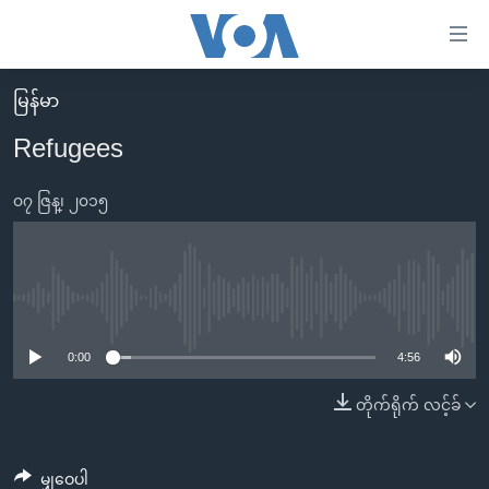
သုံး
ရ
လွယ်ကူ
မြန်မာ
မူလစာမျက်နှာ
စေ
Refugees
မြန်မာ
သည့်
ကမ္ဘာ့သတင်းများ
၀၇ ဇြန္၊ ၂၀၁၅
Link
ဗွီဒီယို
နိုင်ငံတကာ
များ
သတင်းလွတ်လပ်ခွင့်
အမေရိကန်
ပင်မ
ရပ်ဝန်းတခု လမ်းတခု အလွန်
တရုတ်
No media source currently available
အကြောင်းအရာ
သို့
အင်္ဂလိပ်စာလေ့လာမယ်
အစ္စရေး-ပါလက်စတိုင်း
0:00
4:56
ကျော်
အပတ်စဉ်ကဏ္ဍများ
အမေရိကန်သုံးအီဒီယံ
တိုက်ရိုက် လင့်ခ်
ကြည့်
ရေဒီယိုနှင့်ရုပ်သံ အချက်အလက်များ
မကြေးမုံရဲ့ အင်္ဂလိပ်စာ
ရေဒီယို
ရန်
ပင်မ
ရေဒီယို/တီဗွီအစီအစဉ်
ရုပ်ရှင်ထဲက အင်္ဂလိပ်စာ
တီဗွီ
မျှဝေပါ