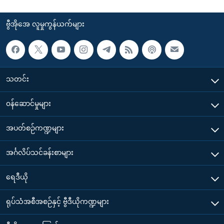
ဗွီအိုအေ လူမှုကွန်ယက်များ
သတင်း
၀န်ဆောင်မှုများ
အပတ်စဉ်ကဏ္ဍများ
အင်္ဂလိပ်သင်ခန်းစာများ
ရေဒီယို
ရုပ်သံအစီအစဉ်နှင့် ဗွီဒီယိုကဏ္ဍများ