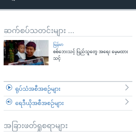
အ
သုတပဒေသာ အင်္ဂလိပ်စာ
ညွန်း
Learning English
စာမျက်နှာ
သို့
ဗွီအိုအေ လူမှုကွန်ယက်များ
ဆက်စပ်သတင်းများ ...
ကျော်
ကြည့်
မြန်မာ
ရန်
စစ်ဘေးသင့် ပြည်သူတွေ အရေး မေ့မထား
ဘာသာစကားများ
သင့်
ရှာဖွေ
ရန်
နေရာ
သို့
ရုပ်သံအစီအစဉ်များ
ကျော်
ရန်
ရေဒီယိုအစီအစဉ်များ
အခြားဖတ်ရှုစရာများ