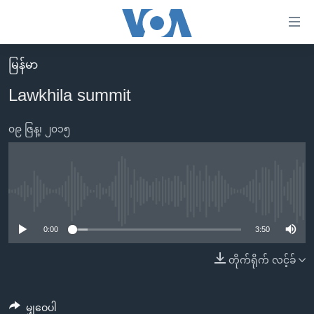
သုံး
ရ
လွယ်ကူ
မြန်မာ
မူလစာမျက်နှာ
စေ
Lawkhila summit
မြန်မာ
သည့်
ကမ္ဘာ့သတင်းများ
၀၉ ဇြန္၊ ၂၀၁၅
Link
ဗွီဒီယို
နိုင်ငံတကာ
များ
သတင်းလွတ်လပ်ခွင့်
အမေရိကန်
ပင်မ
ရပ်ဝန်းတခု လမ်းတခု အလွန်
တရုတ်
No media source currently available
အကြောင်းအရာ
သို့
အင်္ဂလိပ်စာလေ့လာမယ်
အစ္စရေး-ပါလက်စတိုင်း
0:00
3:50
ကျော်
အပတ်စဉ်ကဏ္ဍများ
အမေရိကန်သုံးအီဒီယံ
တိုက်ရိုက် လင့်ခ်
ကြည့်
ရေဒီယိုနှင့်ရုပ်သံ အချက်အလက်များ
မကြေးမုံရဲ့ အင်္ဂလိပ်စာ
ရေဒီယို
ရန်
ပင်မ
ရေဒီယို/တီဗွီအစီအစဉ်
ရုပ်ရှင်ထဲက အင်္ဂလိပ်စာ
တီဗွီ
မျှဝေပါ