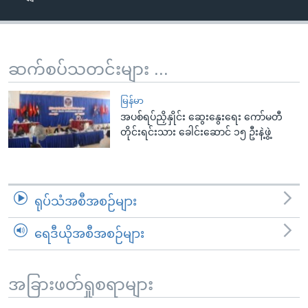
အ
သုတပဒေသာ အင်္ဂလိပ်စာ
ညွန်း
Learning English
စာမျက်နှာ
သို့
ဗွီအိုအေ လူမှုကွန်ယက်များ
ဆက်စပ်သတင်းများ ...
ကျော်
ကြည့်
မြန်မာ
ရန်
အပစ်ရပ်ညှိနှိုင်း ဆွေးနွေးရေး ကော်မတီ
ဘာသာစကားများ
တိုင်းရင်းသား ခေါင်းဆောင် ၁၅ ဦးနဲ့ဖွဲ့
ရှာဖွေ
ရန်
နေရာ
သို့
ရုပ်သံအစီအစဉ်များ
ကျော်
ရန်
ရေဒီယိုအစီအစဉ်များ
အခြားဖတ်ရှုစရာများ