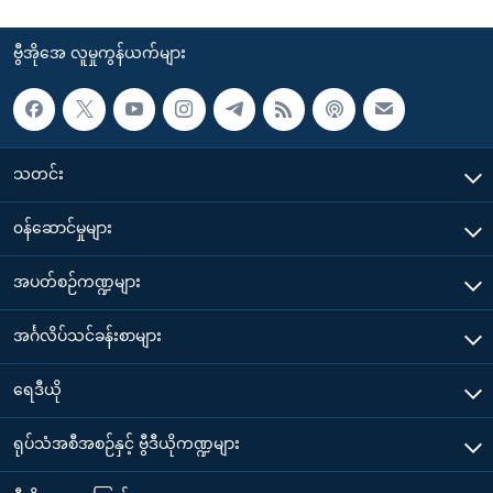
ဗွီအိုအေ လူမှုကွန်ယက်များ
သတင်း
၀န်ဆောင်မှုများ
အပတ်စဉ်ကဏ္ဍများ
အင်္ဂလိပ်သင်ခန်းစာများ
ရေဒီယို
ရုပ်သံအစီအစဉ်နှင့် ဗွီဒီယိုကဏ္ဍများ