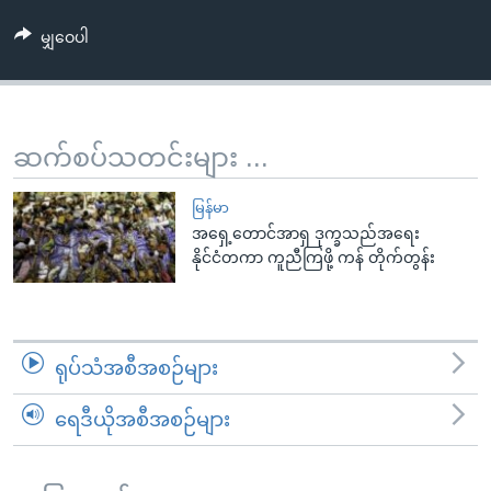
အ
သုတပဒေသာ အင်္ဂလိပ်စာ
ညွန်း
Learning English
မျှဝေပါ
စာမျက်နှာ
သို့
ဗွီအိုအေ လူမှုကွန်ယက်များ
ကျော်
ဆက်စပ်သတင်းများ ...
ကြည့်
ရန်
ဘာသာစကားများ
မြန်မာ
ရှာဖွေ
အရှေ့တောင်အာရှ ဒုက္ခသည်အရေး
ရန်
နိုင်ငံတကာ ကူညီကြဖို့ ကန် တိုက်တွန်း
နေရာ
သို့
ကျော်
ရန်
ရုပ်သံအစီအစဉ်များ
ရေဒီယိုအစီအစဉ်များ