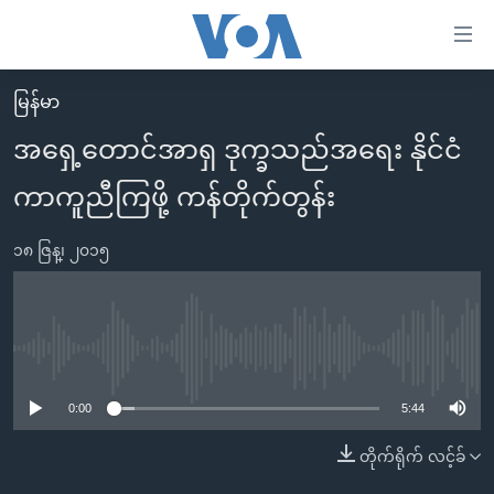
သုံး
ရ
လွယ်ကူ
မြန်မာ
မူလစာမျက်နှာ
စေ
အရှေ့တောင်အာရှ ဒုက္ခသည်အရေး နိုင်ငံ
မြန်မာ
သည့်
ကာကူညီကြဖို့ ကန်တိုက်တွန်း
ကမ္ဘာ့သတင်းများ
Link
ဗွီဒီယို
နိုင်ငံတကာ
များ
၁၈ ဇြန္၊ ၂၀၁၅
သတင်းလွတ်လပ်ခွင့်
အမေရိကန်
ပင်မ
ရပ်ဝန်းတခု လမ်းတခု အလွန်
တရုတ်
အကြောင်းအရာ
သို့
အင်္ဂလိပ်စာလေ့လာမယ်
အစ္စရေး-ပါလက်စတိုင်း
No media source currently available
ကျော်
အပတ်စဉ်ကဏ္ဍများ
အမေရိကန်သုံးအီဒီယံ
ကြည့်
0:00
5:44
ရေဒီယိုနှင့်ရုပ်သံ အချက်အလက်များ
မကြေးမုံရဲ့ အင်္ဂလိပ်စာ
ရေဒီယို
ရန်
တိုက်ရိုက် လင့်ခ်
ပင်မ
ရေဒီယို/တီဗွီအစီအစဉ်
ရုပ်ရှင်ထဲက အင်္ဂလိပ်စာ
တီဗွီ