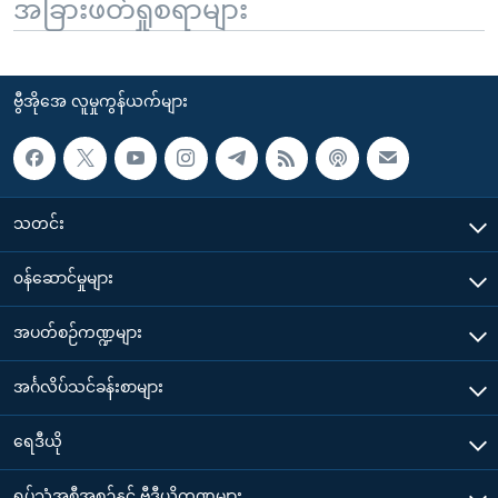
အခြားဖတ်ရှုစရာများ
ဗွီအိုအေ လူမှုကွန်ယက်များ
သတင်း
၀န်ဆောင်မှုများ
အပတ်စဉ်ကဏ္ဍများ
အင်္ဂလိပ်သင်ခန်းစာများ
ရေဒီယို
ရုပ်သံအစီအစဉ်နှင့် ဗွီဒီယိုကဏ္ဍများ