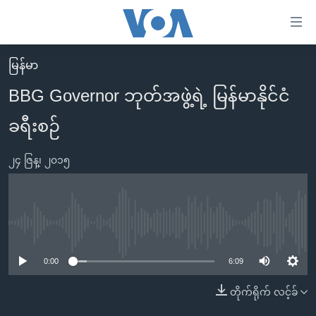
သုံး
ရ
လွယ်ကူ
မြန်မာ
မူလစာမျက်နှာ
စေ
BBG Governor ဘုတ်အဖွဲ့ရဲ့ မြန်မာနိုင်ငံ
မြန်မာ
သည့်
ခရီးစဉ်
ကမ္ဘာ့သတင်းများ
Link
ဗွီဒီယို
နိုင်ငံတကာ
များ
၂၄ ဇြန္၊ ၂၀၁၅
သတင်းလွတ်လပ်ခွင့်
အမေရိကန်
ပင်မ
ရပ်ဝန်းတခု လမ်းတခု အလွန်
တရုတ်
အကြောင်းအရာ
သို့
အင်္ဂလိပ်စာလေ့လာမယ်
အစ္စရေး-ပါလက်စတိုင်း
No media source currently available
ကျော်
အပတ်စဉ်ကဏ္ဍများ
အမေရိကန်သုံးအီဒီယံ
ကြည့်
0:00
6:09
ရေဒီယိုနှင့်ရုပ်သံ အချက်အလက်များ
မကြေးမုံရဲ့ အင်္ဂလိပ်စာ
ရေဒီယို
ရန်
တိုက်ရိုက် လင့်ခ်
ပင်မ
ရေဒီယို/တီဗွီအစီအစဉ်
ရုပ်ရှင်ထဲက အင်္ဂလိပ်စာ
တီဗွီ