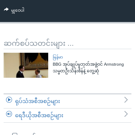
အ
သုတပဒေသာ အင်္ဂလိပ်စာ
ညွန်း
Learning English
မျှဝေပါ
စာမျက်နှာ
သို့
ဗွီအိုအေ လူမှုကွန်ယက်များ
ကျော်
ဆက်စပ်သတင်းများ ...
ကြည့်
ရန်
ဘာသာစကားများ
မြန်မာ
ရှာဖွေ
BBG အုပ်ချုပ်မှုဘုတ်အဖွဲ့ဝင် Armstrong
ရန်
သမ္မတဦးသိန်းစိန်နဲ့ တွေ့ဆုံ
နေရာ
သို့
ကျော်
ရန်
ရုပ်သံအစီအစဉ်များ
ရေဒီယိုအစီအစဉ်များ