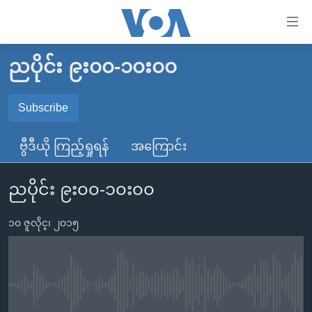
သုံး
ရ
လွယ်ကူ
ညပိုင်း ၉း၀၀-၁၀း၀၀
မူလစာမျက်နှာ
စေ
မြန်မာ
Subscribe
သည့်
SUBSCRIBE
ကမ္ဘာ့သတင်းများ
Link
ဗွီဒီယို ကြည့်ရှုရန်
အကြောင်း
ဗွီဒီယို
နိုင်ငံတကာ
များ
Spotify
သတင်းလွတ်လပ်ခွင့်
အမေရိကန်
ပင်မ
ညပိုင်း ၉း၀၀-၁၀း၀၀
ရပ်ဝန်းတခု လမ်းတခု အလွန်
တရုတ်
အကြောင်းအရာ
ရယူရန်
သို့
၁၀ ဇူလိုင္၊ ၂၀၁၅
အင်္ဂလိပ်စာလေ့လာမယ်
အစ္စရေး-ပါလက်စတိုင်း
ကျော်
အပတ်စဉ်ကဏ္ဍများ
အမေရိကန်သုံးအီဒီယံ
ကြည့်
ရေဒီယိုနှင့်ရုပ်သံ အချက်အလက်များ
မကြေးမုံရဲ့ အင်္ဂလိပ်စာ
ရေဒီယို
ရန်
No media source currently available
ပင်မ
ရေဒီယို/တီဗွီအစီအစဉ်
ရုပ်ရှင်ထဲက အင်္ဂလိပ်စာ
တီဗွီ