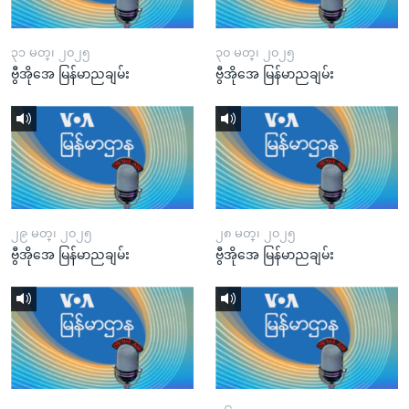
၃၁ မတ္၊ ၂၀၂၅
၃၀ မတ္၊ ၂၀၂၅
ဗွီအိုအေ မြန်မာညချမ်း
ဗွီအိုအေ မြန်မာညချမ်း
၂၉ မတ္၊ ၂၀၂၅
၂၈ မတ္၊ ၂၀၂၅
ဗွီအိုအေ မြန်မာညချမ်း
ဗွီအိုအေ မြန်မာညချမ်း