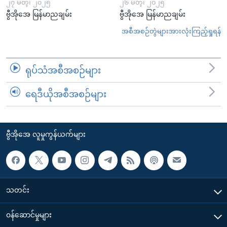
၂၇ မတ္၊ ၂၀၂၅
၂၆ မတ္၊ ၂၀၂၅
ဗွီအိုအေ မြန်မာညချမ်း
ဗွီအိုအေ မြန်မာညချမ်း
အစီအစဉ်တွဲများအားလုံးကြည့်ရှုရန်
ရုပ်သံအစီအစဉ်များ
ရေဒီယိုအစီအစဉ်များ
ဗွီအိုအေ လူမှုကွန်ယက်များ
သတင်း
၀န်ဆောင်မှုများ