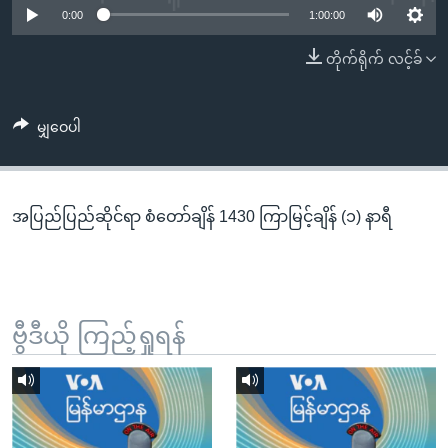
အ
0:00
1:00:00
သုတပဒေသာ အင်္ဂလိပ်စာ
ညွန်း
Learning English
တိုက်ရိုက် လင့်ခ်
စာမျက်နှာ
သို့
ဗွီအိုအေ လူမှုကွန်ယက်များ
ကျော်
မျှဝေပါ
ကြည့်
ရန်
ဘာသာစကားများ
ရှာဖွေ
အပြည်ပြည်ဆိုင်ရာ စံတော်ချိန် 1430 ကြာမြင့်ချိန် (၁) နာရီ
ရန်
နေရာ
သို့
ကျော်
ရန်
ဗွီဒီယို ကြည့်ရှုရန်