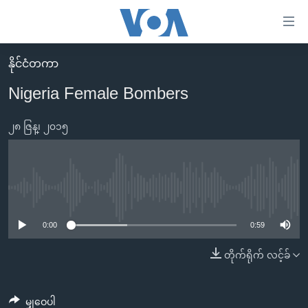
သုံး
ရ
လွယ်ကူ
နိုင်ငံတကာ
မူလစာမျက်နှာ
စေ
Nigeria Female Bombers
မြန်မာ
သည့်
ကမ္ဘာ့သတင်းများ
၂၈ ဇြန္၊ ၂၀၁၅
Link
ဗွီဒီယို
နိုင်ငံတကာ
များ
သတင်းလွတ်လပ်ခွင့်
အမေရိကန်
ပင်မ
ရပ်ဝန်းတခု လမ်းတခု အလွန်
တရုတ်
No media source currently available
အကြောင်းအရာ
သို့
အင်္ဂလိပ်စာလေ့လာမယ်
အစ္စရေး-ပါလက်စတိုင်း
0:00
0:59
ကျော်
အပတ်စဉ်ကဏ္ဍများ
အမေရိကန်သုံးအီဒီယံ
တိုက်ရိုက် လင့်ခ်
ကြည့်
ရေဒီယိုနှင့်ရုပ်သံ အချက်အလက်များ
မကြေးမုံရဲ့ အင်္ဂလိပ်စာ
ရေဒီယို
ရန်
ပင်မ
ရေဒီယို/တီဗွီအစီအစဉ်
ရုပ်ရှင်ထဲက အင်္ဂလိပ်စာ
တီဗွီ
မျှဝေပါ