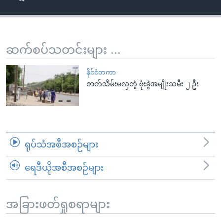
အ
သုတပဒေသာ အင်္ဂလိပ်စာ
ညွန်း
Learning English
စာမျက်နှာ
သို့
ဗွီအိုအေ လူမှုကွန်ယက်များ
ဆက်စပ်သတင်းများ ...
ကျော်
ကြည့်
နိုင်ငံတကာ
ရန်
ဇာတ်သိမ်းမလှတဲ့ ဗုံးခွဲအမျိုးသမီး ၂ ဦး
ဘာသာစကားများ
ရှာဖွေ
ရန်
နေရာ
သို့
ရုပ်သံအစီအစဉ်များ
ကျော်
ရန်
ရေဒီယိုအစီအစဉ်များ
အခြားဖတ်ရှုစရာများ