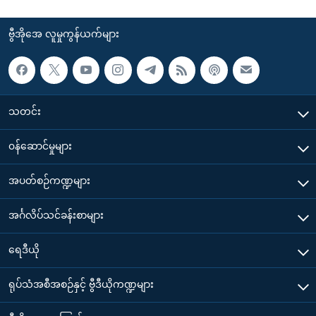
ဗွီအိုအေ လူမှုကွန်ယက်များ
သတင်း
၀န်ဆောင်မှုများ
အပတ်စဉ်ကဏ္ဍများ
အင်္ဂလိပ်သင်ခန်းစာများ
ရေဒီယို
ရုပ်သံအစီအစဉ်နှင့် ဗွီဒီယိုကဏ္ဍများ