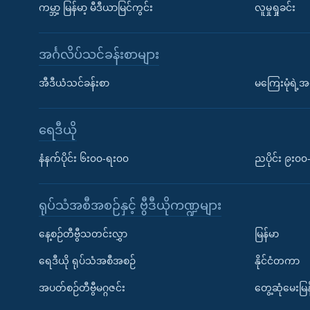
ကမ္ဘာ့ မြန်မာ့ မီဒီယာမြင်ကွင်း
လူမှုရှုခင်း
အင်္ဂလိပ်သင်ခန်းစာများ
အီဒီယံသင်ခန်းစာ
မကြေးမုံရဲ့အင
ရေဒီယို
နံနက်ပိုင်း ၆း၀၀-ရး၀၀
ညပိုင်း ၉း၀
ရုပ်သံအစီအစဉ်နှင့် ဗွီဒီယိုကဏ္ဍများ
နေ့စဉ်တီဗွီသတင်းလွှာ
မြန်မာ
ရေဒီယို ရုပ်သံအစီအစဉ်
နိုင်ငံတကာ
အပတ်စဉ်တီဗွီမဂ္ဂဇင်း
တွေ့ဆုံမေးမြန