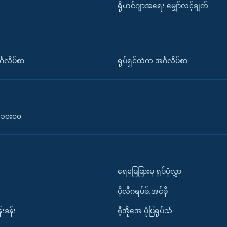
ရိုဟင်ဂျာအရေး မျှော်လင့်ချက်
်္ဂလိပ်စာ
ရုပ်ရှင်ထဲက အင်္ဂလိပ်စာ
၀-၁၀း၀၀
ရေမြေခြားမှ ရုပ်ပုံလွှာ
ပိုလီဂရပ်ဖ်.အင်ဖို
်းခန်း
ဗွီအိုအေ ပုံပြရုပ်သံ