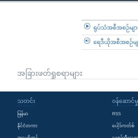
သုတပဒေသာ အင်္ဂလိပ်စာ
အ
ညွန်း
စာမျက်နှာ
သို့
ရုပ်သံအစီအစဉ်မျာ
ကျော်
ရေဒီယိုအစီအစဉ်မျ
ကြည့်
ရန်
ရှာဖွေ
ရန်
အခြားဖတ်ရှုစရာများ
နေရာ
သို့
ကျော်
သတင်း
၀န်ဆောင်မှ
ရန်
မြန်မာ
RSS
နိုင်ငံတကာ
ပေါ့ဒ်ကတ်စ်
အမေရိကန်
နေ့စဉ်အီးမေ