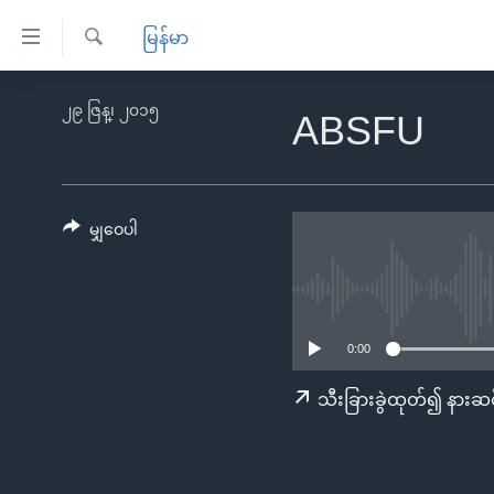
သုံး
မြန်မာ
ရ
ရှာဖွေ
လွယ်ကူ
မူလစာမျက်နှာ
၂၉ ဇြန္၊ ၂၀၁၅
ရ
ABSFU
စေ
မြန်မာ
လာ
သည့်
ဒ်
ကမ္ဘာ့သတင်းများ
Link
ဗွီဒီယို
နိုင်ငံတကာ
မျှဝေပါ
များ
သတင်းလွတ်လပ်ခွင့်
အမေရိကန်
ပင်မ
ရပ်ဝန်းတခု လမ်းတခု အလွန်
တရုတ်
အကြောင်းအရာ
အင်္ဂလိပ်စာလေ့လာမယ်
အစ္စရေး-ပါလက်စတိုင်း
သို့
0:00
အပတ်စဉ်ကဏ္ဍများ
အမေရိကန်သုံးအီဒီယံ
ကျော်
သီးခြားခွဲထုတ်၍ နားဆင
ကြည့်
ရေဒီယိုနှင့်ရုပ်သံ အချက်အလက်များ
မကြေးမုံရဲ့ အင်္ဂလိပ်စာ
ရေဒီယို
ရန်
ရေဒီယို/တီဗွီအစီအစဉ်
ရုပ်ရှင်ထဲက အင်္ဂလိပ်စာ
တီဗွီ
ပင်မ