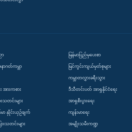
ပညာ
မြန်မာပြည်မှပေးစာ
အနာဂတ်ကမ္ဘာ
မြင်ကွင်းကျယ်မှတ်စုများ
ကမ္ဘာတလွှားခရီးသွား
း အားကစား
ဒီသီတင်းပတ် အာရှနိုင်ငံရေး
ားသတင်းများ
အာရှစီးပွားရေး
်မာ နှိုင်းယှဉ်ချက်
ကျန်းမာရေး
ပြားသတင်းများ
အမျိုးသမီးကဏ္ဍ