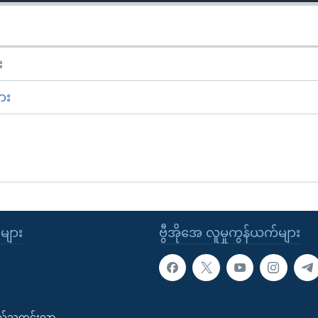
း
ား
ုများ
ဗွီအိုအေ လူမှုကွန်ယက်များ
းလ်သတင်းလွှာ