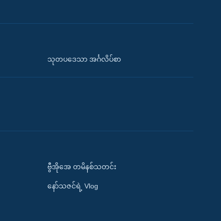
သုတပဒေသာ အင်္ဂလိပ်စာ
ဗွီအိုအေ တမိနစ်သတင်း
နော်သဇင်ရဲ့ Vlog