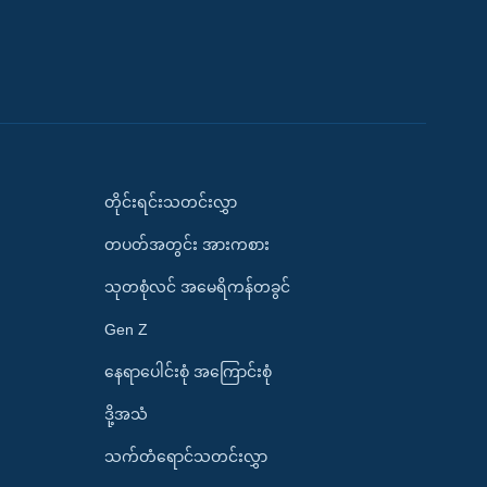
တိုင်းရင်းသတင်းလွှာ
တပတ်အတွင်း အားကစား
သုတစုံလင် အမေရိကန်တခွင်
Gen Z
နေရာပေါင်းစုံ အကြောင်းစုံ
ဒို့အသံ
သက်တံရောင်သတင်းလွှာ