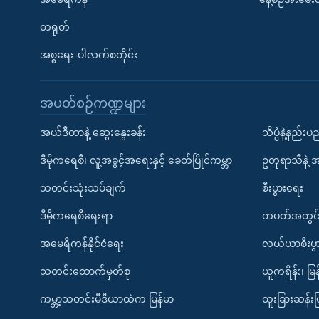
တရုတ်
အစ္စရေး-ပါလက်စတိုင်း
အပတ်စဉ်ကဏ္ဍများ
အယ်ဒီတာနဲ့ ဆွေးနွေးခန်း
သိပ္ပံနဲ့နည်း
ဒီမိုကရေစီ၊ လူ့အခွင့်အရေးနှင့် ခေတ်ပြိုင်ကမ္ဘာ
ဥတုရာသီနဲ့ 
သတင်းသုံးသပ်ချက်
စီးပွားရေး
ဒီမိုကရေစီရေးရာ
တပတ်အတွင်
အမေရိကန်နိုင်ငံရေး
လယ်ယာစီးပွ
သတင်းထောက်မှတ်စု
ယူကရိန်း၊ မြန
ကမ္ဘာ့သတင်းမီဒီယာထဲက မြန်မာ
ထူးခြားဆန်း