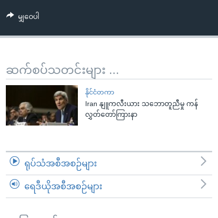
အ
သုတပဒေသာ အင်္ဂလိပ်စာ
ညွန်း
Learning English
မျှဝေပါ
စာမျက်နှာ
သို့
ဗွီအိုအေ လူမှုကွန်ယက်များ
ကျော်
ဆက်စပ်သတင်းများ ...
ကြည့်
ရန်
ဘာသာစကားများ
နိုင်ငံတကာ
ရှာဖွေ
Iran နျူကလီးယား သဘောတူညီမှု ကန်
ရန်
လွှတ်တော်ကြားနာ
နေရာ
သို့
ကျော်
ရန်
ရုပ်သံအစီအစဉ်များ
ရေဒီယိုအစီအစဉ်များ