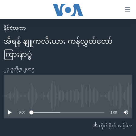
သုံး
ရ
လွယ်ကူ
နိုင်ငံတကာ
မူလစာမျက်နှာ
စေ
အီရန် နျူကလီးယား ကန်လွှတ်တော်
မြန်မာ
သည့်
ကြားနာပွဲ
ကမ္ဘာ့သတင်းများ
Link
ဗွီဒီယို
နိုင်ငံတကာ
များ
၂၄ ဇူလိုင္၊ ၂၀၁၅
သတင်းလွတ်လပ်ခွင့်
အမေရိကန်
ပင်မ
ရပ်ဝန်းတခု လမ်းတခု အလွန်
တရုတ်
အကြောင်းအရာ
သို့
အင်္ဂလိပ်စာလေ့လာမယ်
အစ္စရေး-ပါလက်စတိုင်း
No media source currently available
ကျော်
အပတ်စဉ်ကဏ္ဍများ
အမေရိကန်သုံးအီဒီယံ
ကြည့်
0:00
1:00
ရေဒီယိုနှင့်ရုပ်သံ အချက်အလက်များ
မကြေးမုံရဲ့ အင်္ဂလိပ်စာ
ရေဒီယို
ရန်
တိုက်ရိုက် လင့်ခ်
ပင်မ
ရေဒီယို/တီဗွီအစီအစဉ်
ရုပ်ရှင်ထဲက အင်္ဂလိပ်စာ
တီဗွီ