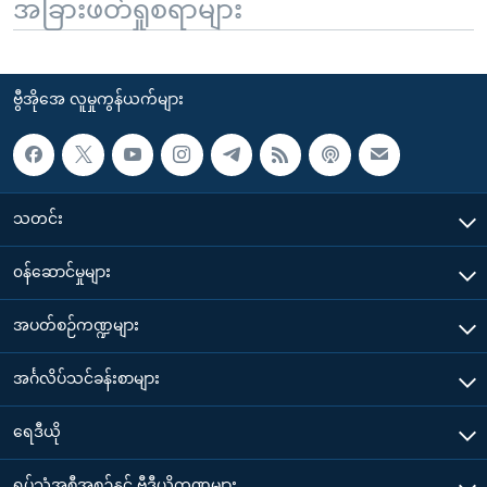
အခြားဖတ်ရှုစရာများ
ဗွီအိုအေ လူမှုကွန်ယက်များ
သတင်း
၀န်ဆောင်မှုများ
အပတ်စဉ်ကဏ္ဍများ
အင်္ဂလိပ်သင်ခန်းစာများ
ရေဒီယို
ရုပ်သံအစီအစဉ်နှင့် ဗွီဒီယိုကဏ္ဍများ