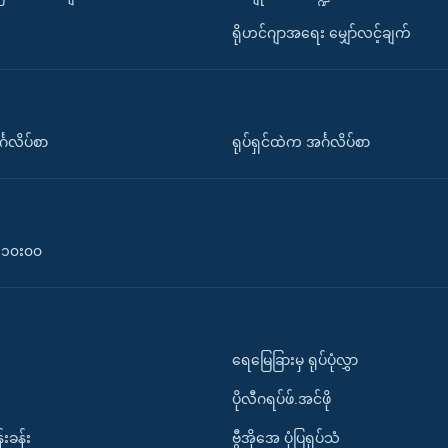
ရိုဟင်ဂျာအရေး မျှော်လင့်ချက်
်္ဂလိပ်စာ
ရုပ်ရှင်ထဲက အင်္ဂလိပ်စာ
၀-၁၀း၀၀
ရေမြေခြားမှ ရုပ်ပုံလွှာ
ပိုလီဂရပ်ဖ်.အင်ဖို
်းခန်း
ဗွီအိုအေ ပုံပြရုပ်သံ