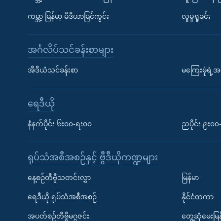
ကမ္ဘာ့ မြန်မာ့ မီဒီယာမြင်ကွင်း
လူမှုရှုခင်း
အင်္ဂလိပ်သင်ခန်းစာများ
အီဒီယံသင်ခန်းစာ
မကြေးမုံရဲ့အင
ရေဒီယို
နံနက်ပိုင်း ၆း၀၀-ရး၀၀
ညပိုင်း ၉း၀
ရုပ်သံအစီအစဉ်နှင့် ဗွီဒီယိုကဏ္ဍများ
နေ့စဉ်တီဗွီသတင်းလွှာ
မြန်မာ
ရေဒီယို ရုပ်သံအစီအစဉ်
နိုင်ငံတကာ
အပတ်စဉ်တီဗွီမဂ္ဂဇင်း
တွေ့ဆုံမေးမြန