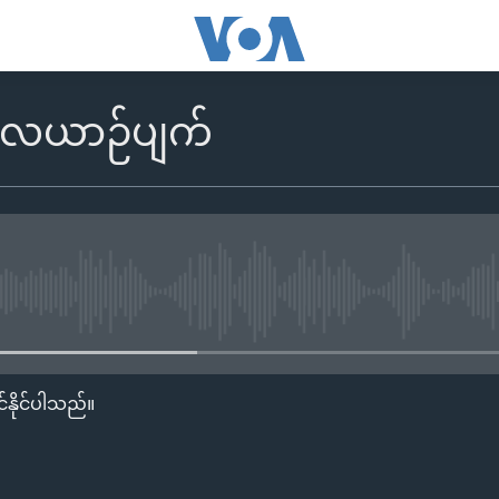
လေယာဉ်ပျက်
No media source currently availa
်နိုင်ပါသည်။