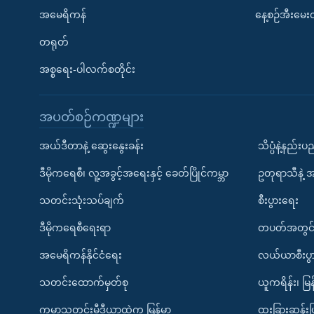
အမေရိကန်
နေ့စဉ်အီးမေ
တရုတ်
အစ္စရေး-ပါလက်စတိုင်း
အပတ်စဉ်ကဏ္ဍများ
အယ်ဒီတာနဲ့ ဆွေးနွေးခန်း
သိပ္ပံနဲ့နည်း
ဒီမိုကရေစီ၊ လူ့အခွင့်အရေးနှင့် ခေတ်ပြိုင်ကမ္ဘာ
ဥတုရာသီနဲ့ 
သတင်းသုံးသပ်ချက်
စီးပွားရေး
ဒီမိုကရေစီရေးရာ
တပတ်အတွင်
အမေရိကန်နိုင်ငံရေး
လယ်ယာစီးပွ
သတင်းထောက်မှတ်စု
ယူကရိန်း၊ မြန
ကမ္ဘာ့သတင်းမီဒီယာထဲက မြန်မာ
ထူးခြားဆန်း