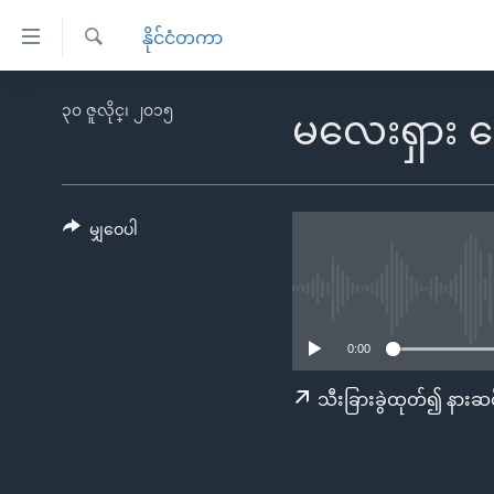
သုံး
နိုင်ငံတကာ
ရ
ရှာဖွေ
လွယ်ကူ
မူလစာမျက်နှာ
၃၀ ဇူလိုင္၊ ၂၀၁၅
ရ
မလေးရှား 
စေ
မြန်မာ
လာ
သည့်
ဒ်
ကမ္ဘာ့သတင်းများ
Link
ဗွီဒီယို
နိုင်ငံတကာ
မျှဝေပါ
များ
သတင်းလွတ်လပ်ခွင့်
အမေရိကန်
ပင်မ
ရပ်ဝန်းတခု လမ်းတခု အလွန်
တရုတ်
အကြောင်းအရာ
အင်္ဂလိပ်စာလေ့လာမယ်
အစ္စရေး-ပါလက်စတိုင်း
သို့
0:00
အပတ်စဉ်ကဏ္ဍများ
အမေရိကန်သုံးအီဒီယံ
ကျော်
သီးခြားခွဲထုတ်၍ နားဆင
ကြည့်
ရေဒီယိုနှင့်ရုပ်သံ အချက်အလက်များ
မကြေးမုံရဲ့ အင်္ဂလိပ်စာ
ရေဒီယို
ရန်
ရေဒီယို/တီဗွီအစီအစဉ်
ရုပ်ရှင်ထဲက အင်္ဂလိပ်စာ
တီဗွီ
ပင်မ