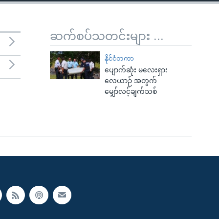
ဆက်စပ်သတင်းများ ...
နိုင်ငံတကာ
ပျောက်ဆုံး မလေးရှား
လေယာဉ် အတွက်
မျှော်လင့်ချက်သစ်