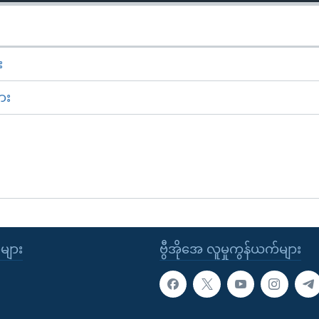
း
ား
ုများ
ဗွီအိုအေ လူမှုကွန်ယက်များ