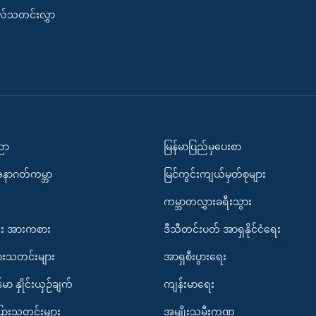
းလ်သတင်းလွှာ
ပညာ
မြန်မာပြည်မှပေးစာ
အနာဂတ်ကမ္ဘာ
မြင်ကွင်းကျယ်မှတ်စုများ
ကမ္ဘာတလွှားခရီးသွား
း အားကစား
ဒီသီတင်းပတ် အာရှနိုင်ငံရေး
ားသတင်းများ
အာရှစီးပွားရေး
်မာ နှိုင်းယှဉ်ချက်
ကျန်းမာရေး
ပြားသတင်းများ
အမျိုးသမီးကဏ္ဍ