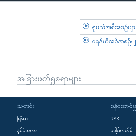
သုတပဒေသာ အင်္ဂလိပ်စာ
အ
ညွန်း
စာမျက်နှာ
သို့
ရုပ်သံအစီအစဉ်မျာ
ကျော်
ရေဒီယိုအစီအစဉ်မျ
ကြည့်
ရန်
ရှာဖွေ
ရန်
နေရာ
အခြားဖတ်ရှုစရာများ
သို့
ကျော်
ရန်
သတင်း
၀န်ဆောင်မှ
မြန်မာ
RSS
နိုင်ငံတကာ
ပေါ့ဒ်ကတ်စ်