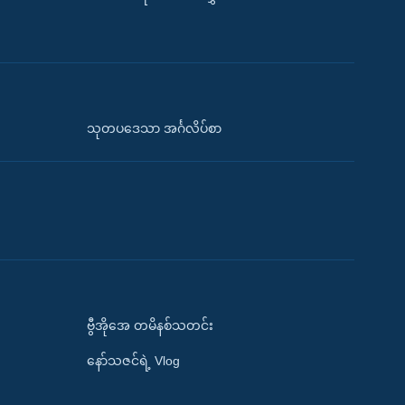
သုတပဒေသာ အင်္ဂလိပ်စာ
ဗွီအိုအေ တမိနစ်သတင်း
နော်သဇင်ရဲ့ Vlog