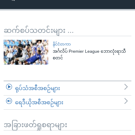
အ
သုတပဒေသာ အင်္ဂလိပ်စာ
ညွန်း
Learning English
စာမျက်နှာ
သို့
ဗွီအိုအေ လူမှုကွန်ယက်များ
ဆက်စပ်သတင်းများ ...
ကျော်
ကြည့်
နိုင်ငံတကာ
ရန်
အင်္ဂလိပ် Premier League ဘောလုံးရာသီ
ဘာသာစကားများ
စတင်
ရှာဖွေ
ရန်
နေရာ
သို့
ရုပ်သံအစီအစဉ်များ
ကျော်
ရန်
ရေဒီယိုအစီအစဉ်များ
အခြားဖတ်ရှုစရာများ