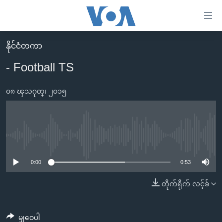
သုံး
ရ
လွယ်ကူ
နိုင်ငံတကာ
မူလစာမျက်နှာ
စေ
- Football TS
မြန်မာ
သည့်
ကမ္ဘာ့သတင်းများ
၀၈ ၾသဂုတ္၊ ၂၀၁၅
Link
ဗွီဒီယို
နိုင်ငံတကာ
များ
သတင်းလွတ်လပ်ခွင့်
အမေရိကန်
ပင်မ
ရပ်ဝန်းတခု လမ်းတခု အလွန်
တရုတ်
No media source currently available
အကြောင်းအရာ
သို့
အင်္ဂလိပ်စာလေ့လာမယ်
အစ္စရေး-ပါလက်စတိုင်း
0:00
0:53
ကျော်
အပတ်စဉ်ကဏ္ဍများ
အမေရိကန်သုံးအီဒီယံ
တိုက်ရိုက် လင့်ခ်
ကြည့်
ရေဒီယိုနှင့်ရုပ်သံ အချက်အလက်များ
မကြေးမုံရဲ့ အင်္ဂလိပ်စာ
ရေဒီယို
ရန်
ပင်မ
ရေဒီယို/တီဗွီအစီအစဉ်
ရုပ်ရှင်ထဲက အင်္ဂလိပ်စာ
တီဗွီ
မျှဝေပါ