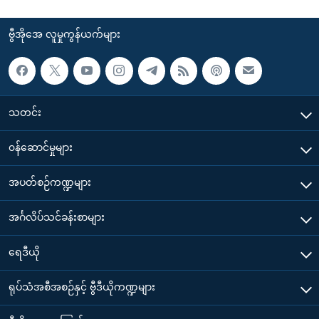
ဗွီအိုအေ လူမှုကွန်ယက်များ
သတင်း
၀န်ဆောင်မှုများ
အပတ်စဉ်ကဏ္ဍများ
အင်္ဂလိပ်သင်ခန်းစာများ
ရေဒီယို
ရုပ်သံအစီအစဉ်နှင့် ဗွီဒီယိုကဏ္ဍများ