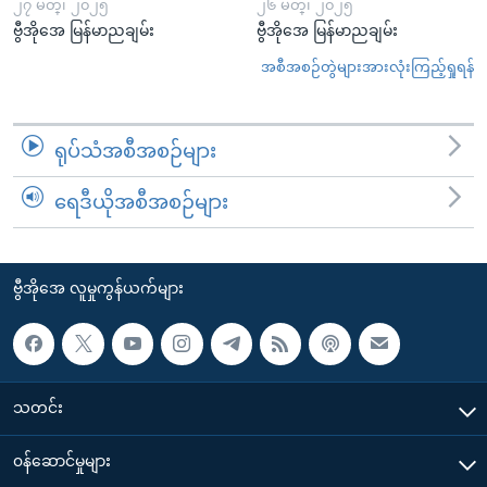
၂၇ မတ္၊ ၂၀၂၅
၂၆ မတ္၊ ၂၀၂၅
ဗွီအိုအေ မြန်မာညချမ်း
ဗွီအိုအေ မြန်မာညချမ်း
အစီအစဉ်တွဲများအားလုံးကြည့်ရှုရန်
ရုပ်သံအစီအစဉ်များ
ရေဒီယိုအစီအစဉ်များ
ဗွီအိုအေ လူမှုကွန်ယက်များ
သတင်း
၀န်ဆောင်မှုများ