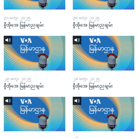
၃၁ မတ္၊ ၂၀၂၅
၃၀ မတ္၊ ၂၀၂၅
ဗွီအိုအေ မြန်မာညချမ်း
ဗွီအိုအေ မြန်မာညချမ်း
၂၉ မတ္၊ ၂၀၂၅
၂၈ မတ္၊ ၂၀၂၅
ဗွီအိုအေ မြန်မာညချမ်း
ဗွီအိုအေ မြန်မာညချမ်း