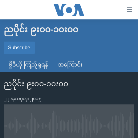
သုံး
ရ
လွယ်ကူ
ညပိုင်း ၉း၀၀-၁၀း၀၀
မူလစာမျက်နှာ
စေ
မြန်မာ
Subscribe
သည့်
SUBSCRIBE
ကမ္ဘာ့သတင်းများ
Link
ဗွီဒီယို ကြည့်ရှုရန်
အကြောင်း
ဗွီဒီယို
နိုင်ငံတကာ
များ
Spotify
သတင်းလွတ်လပ်ခွင့်
အမေရိကန်
ပင်မ
ညပိုင်း ၉း၀၀-၁၀း၀၀
ရပ်ဝန်းတခု လမ်းတခု အလွန်
တရုတ်
အကြောင်းအရာ
ရယူရန်
သို့
၂၂ ၾသဂုတ္၊ ၂၀၁၅
အင်္ဂလိပ်စာလေ့လာမယ်
အစ္စရေး-ပါလက်စတိုင်း
ကျော်
အပတ်စဉ်ကဏ္ဍများ
အမေရိကန်သုံးအီဒီယံ
ကြည့်
ရေဒီယိုနှင့်ရုပ်သံ အချက်အလက်များ
မကြေးမုံရဲ့ အင်္ဂလိပ်စာ
ရေဒီယို
ရန်
No media source currently available
ပင်မ
ရေဒီယို/တီဗွီအစီအစဉ်
ရုပ်ရှင်ထဲက အင်္ဂလိပ်စာ
တီဗွီ