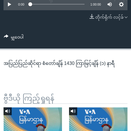
အ
0:00
1:00:00
သုတပဒေသာ အင်္ဂလိပ်စာ
ညွန်း
Learning English
တိုက်ရိုက် လင့်ခ်
စာမျက်နှာ
သို့
ဗွီအိုအေ လူမှုကွန်ယက်များ
ကျော်
မျှဝေပါ
ကြည့်
ရန်
ဘာသာစကားများ
ရှာဖွေ
အပြည်ပြည်ဆိုင်ရာ စံတော်ချိန် 1430 ကြာမြင့်ချိန် (၁) နာရီ
ရန်
နေရာ
သို့
ကျော်
ရန်
ဗွီဒီယို ကြည့်ရှုရန်