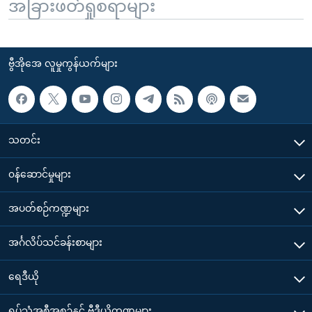
အခြားဖတ်ရှုစရာများ
ဗွီအိုအေ လူမှုကွန်ယက်များ
သတင်း
၀န်ဆောင်မှုများ
အပတ်စဉ်ကဏ္ဍများ
အင်္ဂလိပ်သင်ခန်းစာများ
ရေဒီယို
ရုပ်သံအစီအစဉ်နှင့် ဗွီဒီယိုကဏ္ဍများ