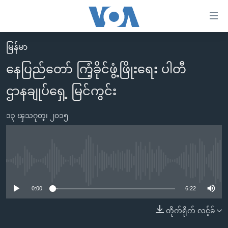
သုံး
ရ
လွယ်ကူ
မြန်မာ
မူလစာမျက်နှာ
စေ
နေပြည်တော် ကြံ့ခိုင်ဖွံ့ဖြိုးရေး ပါတီ
မြန်မာ
သည့်
ဌာနချုပ်ရှေ့ မြင်ကွင်း
ကမ္ဘာ့သတင်းများ
Link
ဗွီဒီယို
နိုင်ငံတကာ
များ
၁၃ ၾသဂုတ္၊ ၂၀၁၅
သတင်းလွတ်လပ်ခွင့်
အမေရိကန်
ပင်မ
ရပ်ဝန်းတခု လမ်းတခု အလွန်
တရုတ်
အကြောင်းအရာ
သို့
အင်္ဂလိပ်စာလေ့လာမယ်
အစ္စရေး-ပါလက်စတိုင်း
No media source currently available
ကျော်
အပတ်စဉ်ကဏ္ဍများ
အမေရိကန်သုံးအီဒီယံ
ကြည့်
0:00
6:22
ရေဒီယိုနှင့်ရုပ်သံ အချက်အလက်များ
မကြေးမုံရဲ့ အင်္ဂလိပ်စာ
ရေဒီယို
ရန်
တိုက်ရိုက် လင့်ခ်
ပင်မ
ရေဒီယို/တီဗွီအစီအစဉ်
ရုပ်ရှင်ထဲက အင်္ဂလိပ်စာ
တီဗွီ