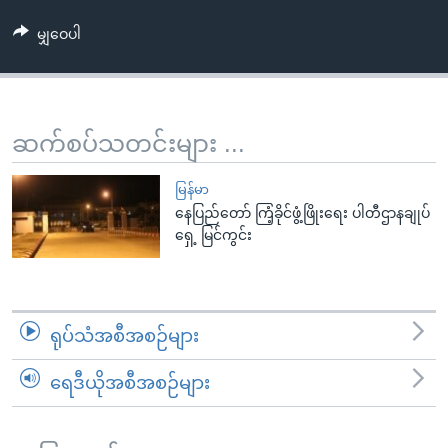
အ
သုတပဒေသာ အင်္ဂလိပ်စာ
ညွန်း
Learning English
မျှဝေပါ
စာမျက်နှာ
သို့
ဗွီအိုအေ လူမှုကွန်ယက်များ
ကျော်
ဆက်စပ်သတင်းများ ...
ကြည့်
ရန်
ဘာသာစကားများ
မြန်မာ
ရှာဖွေ
နေပြည်တော် ကြံ့ခိုင်ဖွံ့ဖြိုးရေး ပါတီဌာနချုပ်
ရန်
ရှေ့ မြင်ကွင်း
နေရာ
သို့
ကျော်
ရန်
ရုပ်သံအစီအစဉ်များ
ရေဒီယိုအစီအစဉ်များ