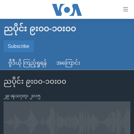
သုံး
ရ
လွယ်ကူ
ညပိုင်း ၉း၀၀-၁၀း၀၀
မူလစာမျက်နှာ
စေ
မြန်မာ
Subscribe
သည့်
SUBSCRIBE
ကမ္ဘာ့သတင်းများ
Link
ဗွီဒီယို ကြည့်ရှုရန်
အကြောင်း
ဗွီဒီယို
နိုင်ငံတကာ
များ
Spotify
သတင်းလွတ်လပ်ခွင့်
အမေရိကန်
ပင်မ
ညပိုင်း ၉း၀၀-၁၀း၀၀
ရပ်ဝန်းတခု လမ်းတခု အလွန်
တရုတ်
အကြောင်းအရာ
ရယူရန်
သို့
၂၉ ၾသဂုတ္၊ ၂၀၁၅
အင်္ဂလိပ်စာလေ့လာမယ်
အစ္စရေး-ပါလက်စတိုင်း
ကျော်
အပတ်စဉ်ကဏ္ဍများ
အမေရိကန်သုံးအီဒီယံ
ကြည့်
ရေဒီယိုနှင့်ရုပ်သံ အချက်အလက်များ
မကြေးမုံရဲ့ အင်္ဂလိပ်စာ
ရေဒီယို
ရန်
No media source currently available
ပင်မ
ရေဒီယို/တီဗွီအစီအစဉ်
ရုပ်ရှင်ထဲက အင်္ဂလိပ်စာ
တီဗွီ