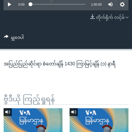
အ
0:00
1:00:00
သုတပဒေသာ အင်္ဂလိပ်စာ
ညွန်း
Learning English
တိုက်ရိုက် လင့်ခ်
စာမျက်နှာ
သို့
ဗွီအိုအေ လူမှုကွန်ယက်များ
ကျော်
မျှဝေပါ
ကြည့်
ရန်
ဘာသာစကားများ
ရှာဖွေ
အပြည်ပြည်ဆိုင်ရာ စံတော်ချိန် 1430 ကြာမြင့်ချိန် (၁) နာရီ
ရန်
နေရာ
သို့
ကျော်
ရန်
ဗွီဒီယို ကြည့်ရှုရန်