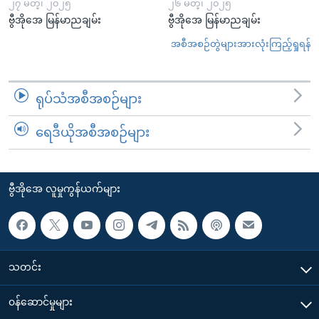
၂၇ မတ္၊ ၂၀၂၅
၂၆ မတ္၊ ၂၀၂၅
ဗွီအိုအေ မြန်မာညချမ်း
ဗွီအိုအေ မြန်မာညချမ်း
အစီအစဉ်တွဲများအားလုံးကြည့်ရှုရန်
ရုပ်သံအစီအစဉ်များ
ရေဒီယိုအစီအစဉ်များ
ဗွီအိုအေ လူမှုကွန်ယက်များ
သတင်း
၀န်ဆောင်မှုများ