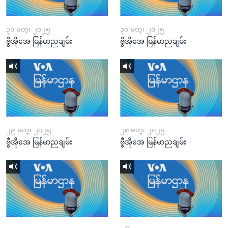
၃၁ မတ္၊ ၂၀၂၅
၃၀ မတ္၊ ၂၀၂၅
ဗွီအိုအေ မြန်မာညချမ်း
ဗွီအိုအေ မြန်မာညချမ်း
၂၉ မတ္၊ ၂၀၂၅
၂၈ မတ္၊ ၂၀၂၅
ဗွီအိုအေ မြန်မာညချမ်း
ဗွီအိုအေ မြန်မာညချမ်း