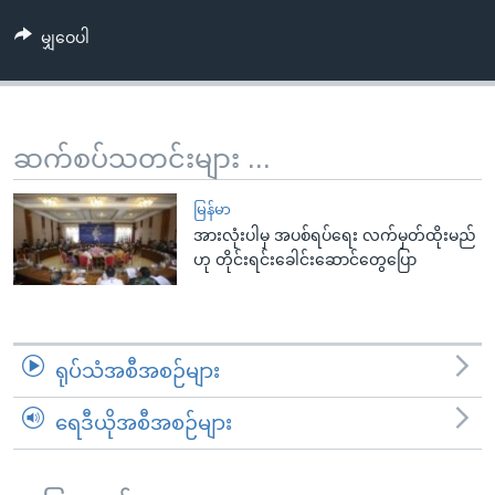
အ
သုတပဒေသာ အင်္ဂလိပ်စာ
ညွန်း
Learning English
မျှဝေပါ
စာမျက်နှာ
သို့
ဗွီအိုအေ လူမှုကွန်ယက်များ
ကျော်
ဆက်စပ်သတင်းများ ...
ကြည့်
ရန်
ဘာသာစကားများ
မြန်မာ
ရှာဖွေ
အားလုံးပါမှ အပစ်ရပ်ရေး လက်မှတ်ထိုးမည်
ရန်
ဟု တိုင်းရင်းခေါင်းဆောင်တွေပြော
နေရာ
သို့
ကျော်
ရန်
ရုပ်သံအစီအစဉ်များ
ရေဒီယိုအစီအစဉ်များ