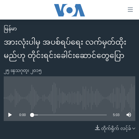
သုံး
ရ
လွယ်ကူ
မြန်မာ
မူလစာမျက်နှာ
စေ
အားလုံးပါမှ အပစ်ရပ်ရေး လက်မှတ်ထိုး
မြန်မာ
သည့်
မည်ဟု တိုင်းရင်းခေါင်းဆောင်တွေပြော
ကမ္ဘာ့သတင်းများ
Link
ဗွီဒီယို
နိုင်ငံတကာ
များ
၂၅ ၾသဂုတ္၊ ၂၀၁၅
သတင်းလွတ်လပ်ခွင့်
အမေရိကန်
ပင်မ
ရပ်ဝန်းတခု လမ်းတခု အလွန်
တရုတ်
အကြောင်းအရာ
သို့
အင်္ဂလိပ်စာလေ့လာမယ်
အစ္စရေး-ပါလက်စတိုင်း
No media source currently available
ကျော်
အပတ်စဉ်ကဏ္ဍများ
အမေရိကန်သုံးအီဒီယံ
ကြည့်
0:00
5:03
ရေဒီယိုနှင့်ရုပ်သံ အချက်အလက်များ
မကြေးမုံရဲ့ အင်္ဂလိပ်စာ
ရေဒီယို
ရန်
တိုက်ရိုက် လင့်ခ်
ပင်မ
ရေဒီယို/တီဗွီအစီအစဉ်
ရုပ်ရှင်ထဲက အင်္ဂလိပ်စာ
တီဗွီ