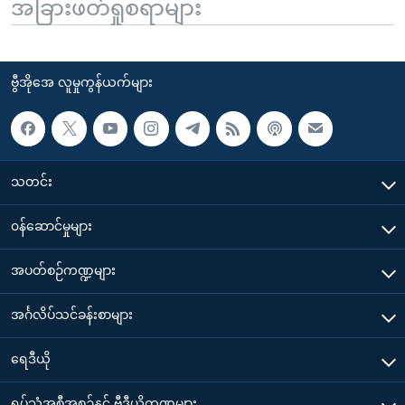
အခြားဖတ်ရှုစရာများ
ဗွီအိုအေ လူမှုကွန်ယက်များ
သတင်း
၀န်ဆောင်မှုများ
အပတ်စဉ်ကဏ္ဍများ
အင်္ဂလိပ်သင်ခန်းစာများ
ရေဒီယို
ရုပ်သံအစီအစဉ်နှင့် ဗွီဒီယိုကဏ္ဍများ