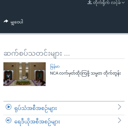
အ
တိုက်ရိုက် လင့်ခ်
သုတပဒေသာ အင်္ဂလိပ်စာ
ညွန်း
Learning English
စာမျက်နှာ
မျှဝေပါ
သို့
ဗွီအိုအေ လူမှုကွန်ယက်များ
ကျော်
ကြည့်
ရန်
ဆက်စပ်သတင်းများ ...
ဘာသာစကားများ
ရှာဖွေ
ရန်
မြန်မာ
နေရာ
NCA လက်မှတ်ထိုးကြဖို့ သမ္မတ တိုက်တွန်း
သို့
ကျော်
ရန်
ရုပ်သံအစီအစဉ်များ
ရေဒီယိုအစီအစဉ်များ