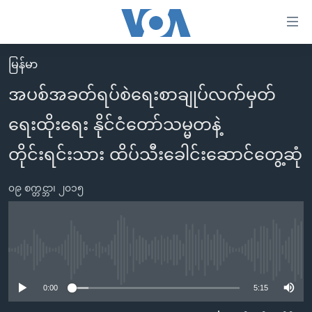
သုံး
ရ
လွယ်ကူ
မြန်မာ
မူလစာမျက်နှာ
စေ
အပစ်အခတ်ရပ်စဲရေးစာချုပ်လက်မှတ်
မြန်မာ
သည့်
ရေးထိုးရေး နိုင်ငံတော်သမ္မတနဲ့
ကမ္ဘာ့သတင်းများ
Link
ဗွီဒီယို
နိုင်ငံတကာ
တိုင်းရင်းသား ထိပ်သီးခေါင်းဆောင်တွေ့ဆုံ
များ
သတင်းလွတ်လပ်ခွင့်
အမေရိကန်
ပင်မ
၀၉ စက္တင္ဘာ၊ ၂၀၁၅
ရပ်ဝန်းတခု လမ်းတခု အလွန်
တရုတ်
အကြောင်းအရာ
သို့
အင်္ဂလိပ်စာလေ့လာမယ်
အစ္စရေး-ပါလက်စတိုင်း
ကျော်
အပတ်စဉ်ကဏ္ဍများ
အမေရိကန်သုံးအီဒီယံ
No media source currently available
ကြည့်
ရေဒီယိုနှင့်ရုပ်သံ အချက်အလက်များ
မကြေးမုံရဲ့ အင်္ဂလိပ်စာ
ရေဒီယို
ရန်
0:00
5:15
ပင်မ
ရေဒီယို/တီဗွီအစီအစဉ်
ရုပ်ရှင်ထဲက အင်္ဂလိပ်စာ
တီဗွီ