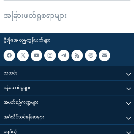
အခြားဖတ်ရှုစရာများ
ဗွီအိုအေ လူမှုကွန်ယက်များ
သတင်း
၀န်ဆောင်မှုများ
အပတ်စဉ်ကဏ္ဍများ
အင်္ဂလိပ်သင်ခန်းစာများ
ရေဒီယို