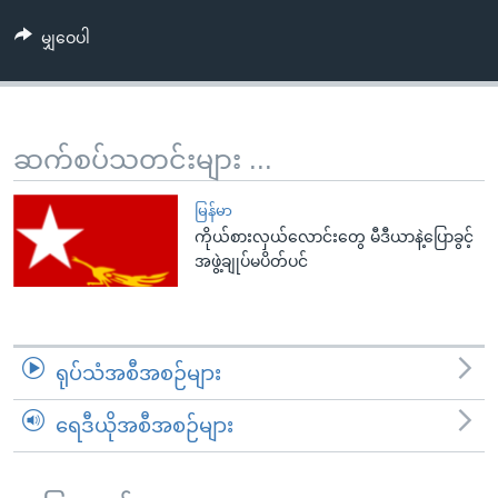
အ
သုတပဒေသာ အင်္ဂလိပ်စာ
ညွန်း
Learning English
မျှဝေပါ
စာမျက်နှာ
သို့
ဗွီအိုအေ လူမှုကွန်ယက်များ
ကျော်
ဆက်စပ်သတင်းများ ...
ကြည့်
ရန်
ဘာသာစကားများ
မြန်မာ
ရှာဖွေ
ကိုယ်စားလှယ်လောင်းတွေ မီဒီယာနဲ့ပြောခွင့်
ရန်
အဖွဲ့ချုပ်မပိတ်ပင်
နေရာ
သို့
ကျော်
ရန်
ရုပ်သံအစီအစဉ်များ
ရေဒီယိုအစီအစဉ်များ