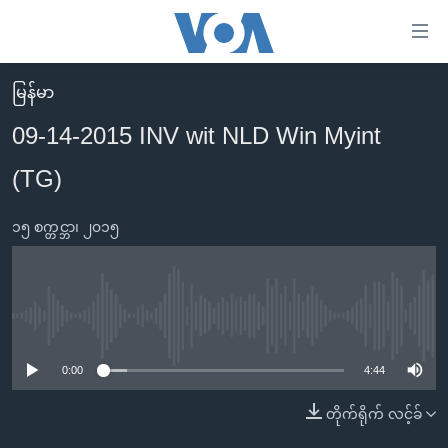
သုံး
ရ
လွယ်ကူ
မြန်မာ
မူလစာမျက်နှာ
စေ
09-14-2015 INV wit NLD Win Myint
မြန်မာ
သည့်
(TG)
ကမ္ဘာ့သတင်းများ
Link
ဗွီဒီယို
နိုင်ငံတကာ
များ
၁၅ စက္တင္ဘာ၊ ၂၀၁၅
သတင်းလွတ်လပ်ခွင့်
အမေရိကန်
ပင်မ
ရပ်ဝန်းတခု လမ်းတခု အလွန်
တရုတ်
အကြောင်းအရာ
သို့
အင်္ဂလိပ်စာလေ့လာမယ်
အစ္စရေး-ပါလက်စတိုင်း
No media source currently available
ကျော်
အပတ်စဉ်ကဏ္ဍများ
အမေရိကန်သုံးအီဒီယံ
ကြည့်
0:00
4:44
ရေဒီယိုနှင့်ရုပ်သံ အချက်အလက်များ
မကြေးမုံရဲ့ အင်္ဂလိပ်စာ
ရေဒီယို
ရန်
တိုက်ရိုက် လင့်ခ်
ပင်မ
ရေဒီယို/တီဗွီအစီအစဉ်
ရုပ်ရှင်ထဲက အင်္ဂလိပ်စာ
တီဗွီ