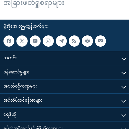
အခြားဖတ်ရှုစရာများ
ဗွီအိုအေ လူမှုကွန်ယက်များ
သတင်း
၀န်ဆောင်မှုများ
အပတ်စဉ်ကဏ္ဍများ
အင်္ဂလိပ်သင်ခန်းစာများ
ရေဒီယို
ရုပ်သံအစီအစဉ်နှင့် ဗွီဒီယိုကဏ္ဍများ