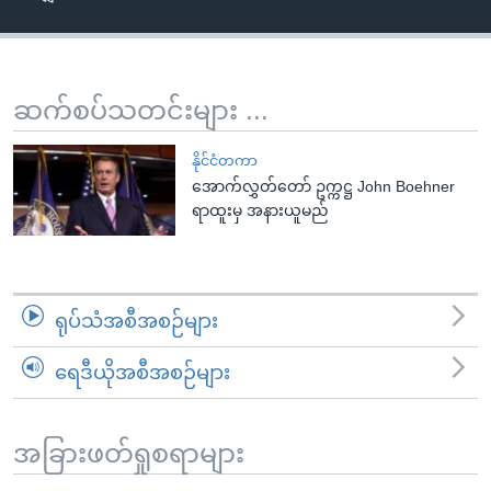
အ
သုတပဒေသာ အင်္ဂလိပ်စာ
ညွန်း
Learning English
စာမျက်နှာ
သို့
ဗွီအိုအေ လူမှုကွန်ယက်များ
ဆက်စပ်သတင်းများ ...
ကျော်
ကြည့်
နိုင်ငံတကာ
ရန်
အောက်လွှတ်တော် ဥက္ကဋ္ဌ John Boehner
ဘာသာစကားများ
ရာထူးမှ အနားယူမည်
ရှာဖွေ
ရန်
နေရာ
သို့
ရုပ်သံအစီအစဉ်များ
ကျော်
ရန်
ရေဒီယိုအစီအစဉ်များ
အခြားဖတ်ရှုစရာများ