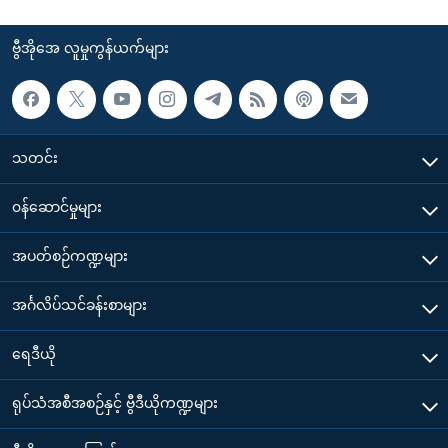
ဗွီအိုအေ လူမှုကွန်ယက်များ
သတင်း
၀န်ဆောင်မှုများ
အပတ်စဉ်ကဏ္ဍများ
အင်္ဂလိပ်သင်ခန်းစာများ
ရေဒီယို
ရုပ်သံအစီအစဉ်နှင့် ဗွီဒီယိုကဏ္ဍများ