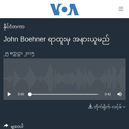
သုံး
ရ
လွယ်ကူ
နိုင်ငံတကာ
မူလစာမျက်နှာ
စေ
John Boehner ရာထူးမှ အနားယူမည်
မြန်မာ
သည့်
ကမ္ဘာ့သတင်းများ
၂၅ စက္တင္ဘာ၊ ၂၀၁၅
Link
ဗွီဒီယို
နိုင်ငံတကာ
များ
သတင်းလွတ်လပ်ခွင့်
အမေရိကန်
ပင်မ
ရပ်ဝန်းတခု လမ်းတခု အလွန်
တရုတ်
No media source currently available
အကြောင်းအရာ
သို့
အင်္ဂလိပ်စာလေ့လာမယ်
အစ္စရေး-ပါလက်စတိုင်း
0:00
0:42
ကျော်
အပတ်စဉ်ကဏ္ဍများ
အမေရိကန်သုံးအီဒီယံ
တိုက်ရိုက် လင့်ခ်
ကြည့်
ရေဒီယိုနှင့်ရုပ်သံ အချက်အလက်များ
မကြေးမုံရဲ့ အင်္ဂလိပ်စာ
ရေဒီယို
ရန်
ပင်မ
ရေဒီယို/တီဗွီအစီအစဉ်
ရုပ်ရှင်ထဲက အင်္ဂလိပ်စာ
တီဗွီ
မျှဝေပါ