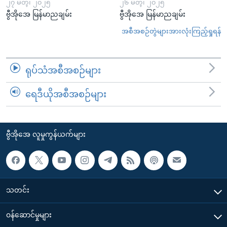
၂၇ မတ္၊ ၂၀၂၅
၂၆ မတ္၊ ၂၀၂၅
ဗွီအိုအေ မြန်မာညချမ်း
ဗွီအိုအေ မြန်မာညချမ်း
အစီအစဉ်တွဲများအားလုံးကြည့်ရှုရန်
ရုပ်သံအစီအစဉ်များ
ရေဒီယိုအစီအစဉ်များ
ဗွီအိုအေ လူမှုကွန်ယက်များ
သတင်း
၀န်ဆောင်မှုများ