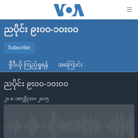
သုံး
ရ
လွယ်ကူ
ညပိုင်း ၉း၀၀-၁၀း၀၀
မူလစာမျက်နှာ
စေ
မြန်မာ
Subscribe
သည့်
SUBSCRIBE
ကမ္ဘာ့သတင်းများ
Link
ဗွီဒီယို ကြည့်ရှုရန်
အကြောင်း
ဗွီဒီယို
နိုင်ငံတကာ
များ
Spotify
သတင်းလွတ်လပ်ခွင့်
အမေရိကန်
ပင်မ
ညပိုင်း ၉း၀၀-၁၀း၀၀
ရပ်ဝန်းတခု လမ်းတခု အလွန်
တရုတ်
အကြောင်းအရာ
ရယူရန်
သို့
၂၀ ေအာက္တိုဘာ၊ ၂၀၁၅
အင်္ဂလိပ်စာလေ့လာမယ်
အစ္စရေး-ပါလက်စတိုင်း
ကျော်
အပတ်စဉ်ကဏ္ဍများ
အမေရိကန်သုံးအီဒီယံ
ကြည့်
ရေဒီယိုနှင့်ရုပ်သံ အချက်အလက်များ
မကြေးမုံရဲ့ အင်္ဂလိပ်စာ
ရေဒီယို
ရန်
No media source currently available
ပင်မ
ရေဒီယို/တီဗွီအစီအစဉ်
ရုပ်ရှင်ထဲက အင်္ဂလိပ်စာ
တီဗွီ