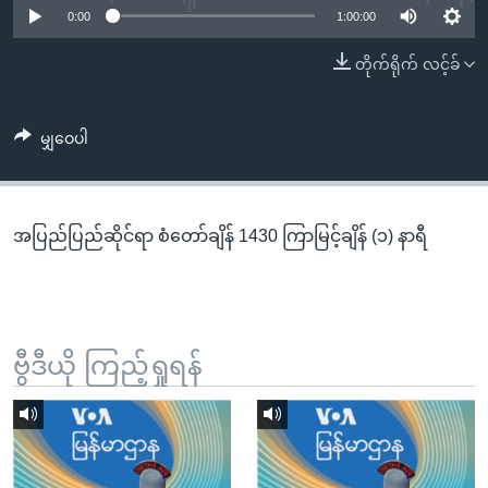
အ
0:00
1:00:00
သုတပဒေသာ အင်္ဂလိပ်စာ
ညွန်း
Learning English
တိုက်ရိုက် လင့်ခ်
စာမျက်နှာ
သို့
ဗွီအိုအေ လူမှုကွန်ယက်များ
ကျော်
မျှဝေပါ
ကြည့်
ရန်
ဘာသာစကားများ
ရှာဖွေ
အပြည်ပြည်ဆိုင်ရာ စံတော်ချိန် 1430 ကြာမြင့်ချိန် (၁) နာရီ
ရန်
နေရာ
သို့
ကျော်
ရန်
ဗွီဒီယို ကြည့်ရှုရန်