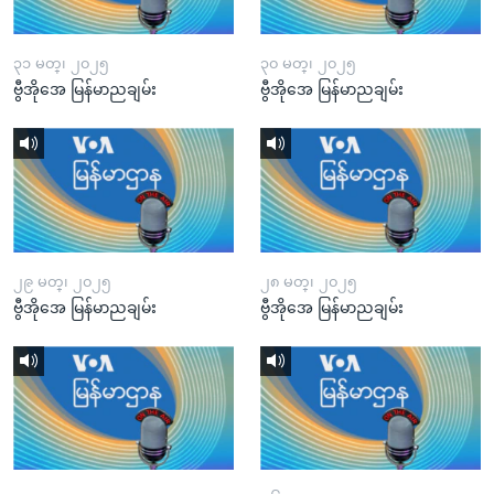
၃၁ မတ္၊ ၂၀၂၅
၃၀ မတ္၊ ၂၀၂၅
ဗွီအိုအေ မြန်မာညချမ်း
ဗွီအိုအေ မြန်မာညချမ်း
၂၉ မတ္၊ ၂၀၂၅
၂၈ မတ္၊ ၂၀၂၅
ဗွီအိုအေ မြန်မာညချမ်း
ဗွီအိုအေ မြန်မာညချမ်း