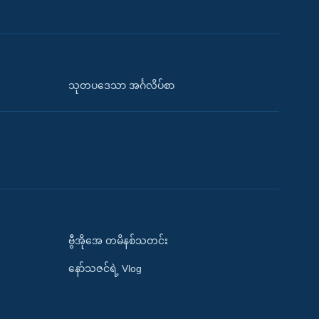
သုတပဒေသာ အင်္ဂလိပ်စာ
ဗွီအိုအေ တမိနစ်သတင်း
နော်သဇင်ရဲ့ Vlog