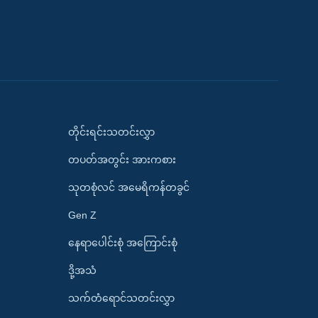
တိုင်းရင်းသတင်းလွှာ
တပတ်အတွင်း အားကစား
သုတစုံလင် အမေရိကန်တခွင်
Gen Z
နေရာပေါင်းစုံ အကြောင်းစုံ
ဒို့အသံ
သက်တံရောင်သတင်းလွှာ