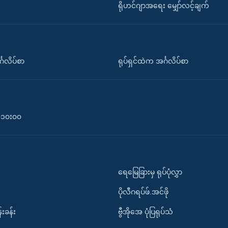
ရိုဟင်ဂျာအရေး မျှော်လင့်ချက်
်္ဂလိပ်စာ
ရုပ်ရှင်ထဲက အင်္ဂလိပ်စာ
၀-၁၀း၀၀
ရေမြေခြားမှ ရုပ်ပုံလွှာ
ပိုလီဂရပ်ဖ်.အင်ဖို
်းခန်း
ဗွီအိုအေ ပုံပြရုပ်သံ