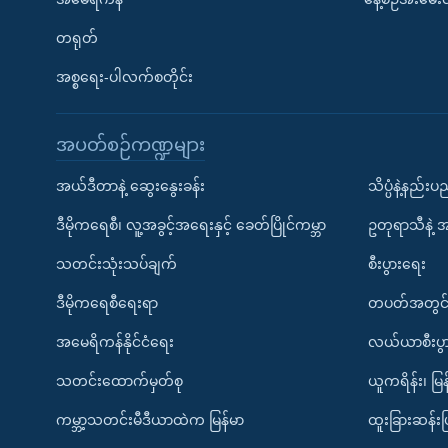
တရုတ်
အစ္စရေး-ပါလက်စတိုင်း
အပတ်စဉ်ကဏ္ဍများ
အယ်ဒီတာနဲ့ ဆွေးနွေးခန်း
သိပ္ပံနဲ့နည်း
ဒီမိုကရေစီ၊ လူ့အခွင့်အရေးနှင့် ခေတ်ပြိုင်ကမ္ဘာ
ဥတုရာသီနဲ့ 
သတင်းသုံးသပ်ချက်
စီးပွားရေး
ဒီမိုကရေစီရေးရာ
တပတ်အတွင်
အမေရိကန်နိုင်ငံရေး
လယ်ယာစီးပွ
သတင်းထောက်မှတ်စု
ယူကရိန်း၊ မြန
ကမ္ဘာ့သတင်းမီဒီယာထဲက မြန်မာ
ထူးခြားဆန်း