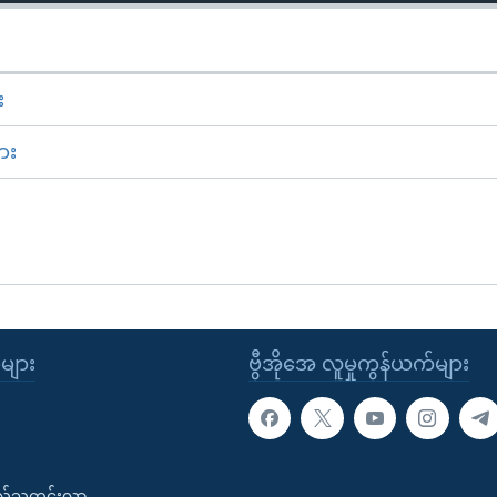
း
ား
ုများ
ဗွီအိုအေ လူမှုကွန်ယက်များ
းလ်သတင်းလွှာ