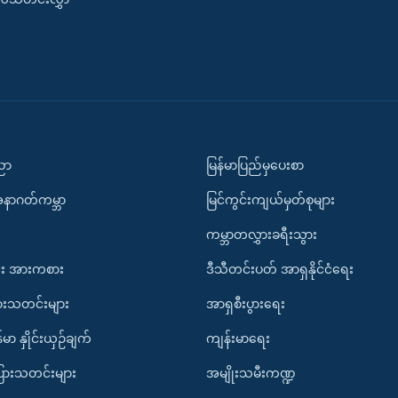
ပညာ
မြန်မာပြည်မှပေးစာ
အနာဂတ်ကမ္ဘာ
မြင်ကွင်းကျယ်မှတ်စုများ
ကမ္ဘာတလွှားခရီးသွား
း အားကစား
ဒီသီတင်းပတ် အာရှနိုင်ငံရေး
ားသတင်းများ
အာရှစီးပွားရေး
်မာ နှိုင်းယှဉ်ချက်
ကျန်းမာရေး
ပြားသတင်းများ
အမျိုးသမီးကဏ္ဍ