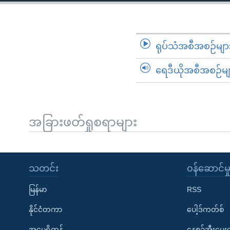
သုတပဒေသာ အင်္ဂလိပ်စာ
အ
ညွန်း
စာမျက်နှာ
သို့
ရုပ်သံအစီအစဉ်မျာ
ကျော်
ရေဒီယိုအစီအစဉ်မျ
ကြည့်
ရန်
ရှာဖွေ
ရန်
အခြားဖတ်ရှုစရာများ
နေရာ
သို့
ကျော်
သတင်း
၀န်ဆောင်မှ
ရန်
မြန်မာ
RSS
နိုင်ငံတကာ
ပေါ့ဒ်ကတ်စ်
အမေရိကန်
နေ့စဉ်အီးမေ