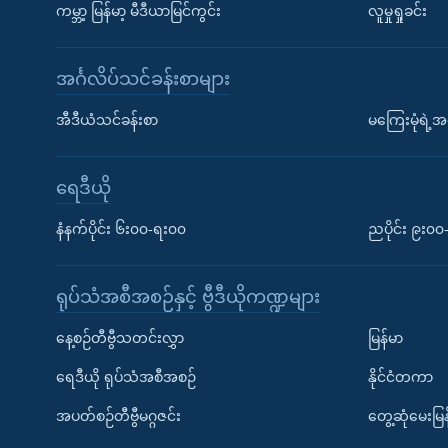
ကမ္ဘာ့ မြန်မာ့ မီဒီယာမြင်ကွင်း
လူမှုရှုခင်း
အင်္ဂလိပ်သင်ခန်းစာများ
အီဒီယံသင်ခန်းစာ
မကြေးမုံရဲ့အင
ရေဒီယို
နံနက်ပိုင်း ၆း၀၀-ရး၀၀
ညပိုင်း ၉း၀
ရုပ်သံအစီအစဉ်နှင့် ဗွီဒီယိုကဏ္ဍများ
နေ့စဉ်တီဗွီသတင်းလွှာ
မြန်မာ
ရေဒီယို ရုပ်သံအစီအစဉ်
နိုင်ငံတကာ
အပတ်စဉ်တီဗွီမဂ္ဂဇင်း
တွေ့ဆုံမေးမြန