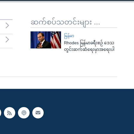
ဆက်စပ်သတင်းများ ...
မြန်မာ
Rhodes မြန်မာခရီးစဉ် ဒေသ
တွင်းဆက်ဆံရေးမှာအရေးပါ