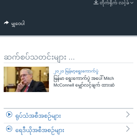
အ
တိုက်ရိုက် လင့်ခ်
သုတပဒေသာ အင်္ဂလိပ်စာ
ညွန်း
Learning English
စာမျက်နှာ
မျှဝေပါ
သို့
ဗွီအိုအေ လူမှုကွန်ယက်များ
ကျော်
ကြည့်
ရန်
ဆက်စပ်သတင်းများ ...
ဘာသာစကားများ
ရှာဖွေ
ရန်
၂၀၂၀ မြန်မာ့ရွေးကောက်ပွဲ
နေရာ
မြန်မာ ရွေးကောက်ပွဲ အပေါ် Mitch
သို့
McConnell မျှော်လင့်ချက် ထားဆဲ
ကျော်
ရန်
ရုပ်သံအစီအစဉ်များ
ရေဒီယိုအစီအစဉ်များ