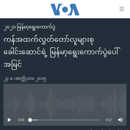
သုံး
ရ
လွယ်ကူ
၂၀၂၀ မြန်မာ့ရွေးကောက်ပွဲ
မူလစာမျက်နှာ
စေ
ကန်အထက်လွှတ်တော်လူများစု
မြန်မာ
သည့်
ခေါင်းဆောင်ရဲ့ မြန်မာ့ရွေးကောက်ပွဲပေါ်
ကမ္ဘာ့သတင်းများ
Link
ဗွီဒီယို
နိုင်ငံတကာ
အမြင်
များ
သတင်းလွတ်လပ်ခွင့်
အမေရိကန်
ပင်မ
၂၃ ေအာက္တိုဘာ၊ ၂၀၁၅
ရပ်ဝန်းတခု လမ်းတခု အလွန်
တရုတ်
အကြောင်းအရာ
သို့
အင်္ဂလိပ်စာလေ့လာမယ်
အစ္စရေး-ပါလက်စတိုင်း
ကျော်
အပတ်စဉ်ကဏ္ဍများ
အမေရိကန်သုံးအီဒီယံ
No media source currently available
ကြည့်
ရေဒီယိုနှင့်ရုပ်သံ အချက်အလက်များ
မကြေးမုံရဲ့ အင်္ဂလိပ်စာ
ရေဒီယို
ရန်
0:00
4:17
ပင်မ
ရေဒီယို/တီဗွီအစီအစဉ်
ရုပ်ရှင်ထဲက အင်္ဂလိပ်စာ
တီဗွီ