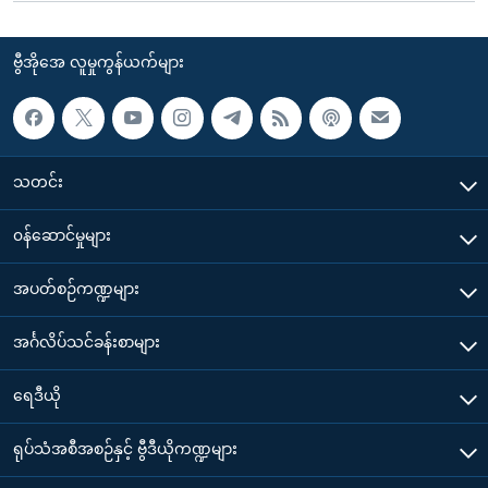
ဗွီအိုအေ လူမှုကွန်ယက်များ
သတင်း
၀န်ဆောင်မှုများ
အပတ်စဉ်ကဏ္ဍများ
အင်္ဂလိပ်သင်ခန်းစာများ
ရေဒီယို
ရုပ်သံအစီအစဉ်နှင့် ဗွီဒီယိုကဏ္ဍများ