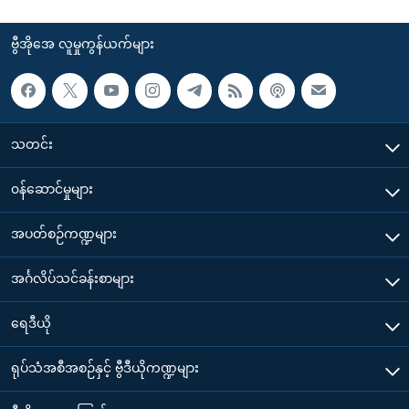
ဗွီအိုအေ လူမှုကွန်ယက်များ
သတင်း
၀န်ဆောင်မှုများ
အပတ်စဉ်ကဏ္ဍများ
အင်္ဂလိပ်သင်ခန်းစာများ
ရေဒီယို
ရုပ်သံအစီအစဉ်နှင့် ဗွီဒီယိုကဏ္ဍများ