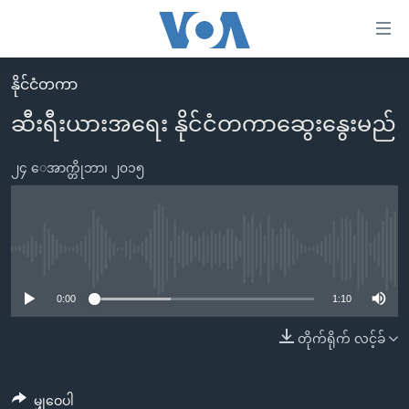
သုံး
ရ
လွယ်ကူ
နိုင်ငံတကာ
မူလစာမျက်နှာ
စေ
ဆီးရီးယားအရေး နိုင်ငံတကာဆွေးနွေးမည်
မြန်မာ
သည့်
ကမ္ဘာ့သတင်းများ
၂၄ ေအာက္တိုဘာ၊ ၂၀၁၅
Link
ဗွီဒီယို
နိုင်ငံတကာ
များ
သတင်းလွတ်လပ်ခွင့်
အမေရိကန်
ပင်မ
ရပ်ဝန်းတခု လမ်းတခု အလွန်
တရုတ်
No media source currently available
အကြောင်းအရာ
သို့
အင်္ဂလိပ်စာလေ့လာမယ်
အစ္စရေး-ပါလက်စတိုင်း
0:00
1:10
ကျော်
အပတ်စဉ်ကဏ္ဍများ
အမေရိကန်သုံးအီဒီယံ
တိုက်ရိုက် လင့်ခ်
ကြည့်
ရေဒီယိုနှင့်ရုပ်သံ အချက်အလက်များ
မကြေးမုံရဲ့ အင်္ဂလိပ်စာ
ရေဒီယို
ရန်
ပင်မ
ရေဒီယို/တီဗွီအစီအစဉ်
ရုပ်ရှင်ထဲက အင်္ဂလိပ်စာ
တီဗွီ
မျှဝေပါ