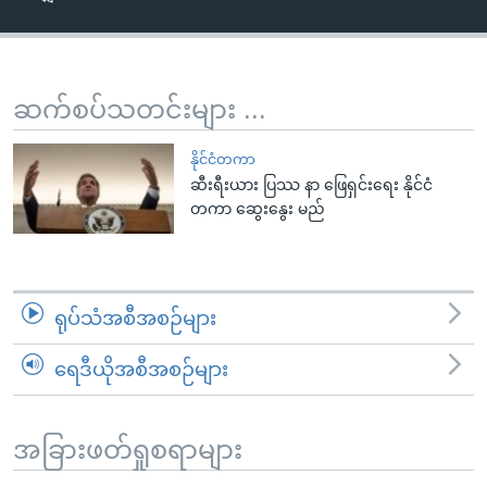
အ
သုတပဒေသာ အင်္ဂလိပ်စာ
ညွန်း
Learning English
စာမျက်နှာ
သို့
ဗွီအိုအေ လူမှုကွန်ယက်များ
ဆက်စပ်သတင်းများ ...
ကျော်
ကြည့်
နိုင်ငံတကာ
ရန်
ဆီးရီးယား ပြဿ နာ ဖြေရှင်းရေး နိုင်ငံ
ဘာသာစကားများ
တကာ ဆွေးနွေး မည်
ရှာဖွေ
ရန်
နေရာ
သို့
ရုပ်သံအစီအစဉ်များ
ကျော်
ရန်
ရေဒီယိုအစီအစဉ်များ
အခြားဖတ်ရှုစရာများ