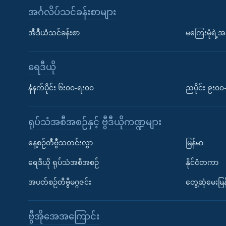
အင်္ဂလိပ်သင်ခန်းစာများ
အီဒီယံသင်ခန်းစာ
မကြေးမုံရဲ့အင
ရေဒီယို
နံနက်ပိုင်း ၆း၀၀-ရး၀၀
ညပိုင်း ၉း၀
ရုပ်သံအစီအစဉ်နှင့် ဗွီဒီယိုကဏ္ဍများ
နေ့စဉ်တီဗွီသတင်းလွှာ
မြန်မာ
ရေဒီယို ရုပ်သံအစီအစဉ်
နိုင်ငံတကာ
အပတ်စဉ်တီဗွီမဂ္ဂဇင်း
တွေ့ဆုံမေးမြန
ဗွီအိုအေအကြောင်း