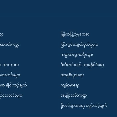
ပညာ
မြန်မာပြည်မှပေးစာ
အနာဂတ်ကမ္ဘာ
မြင်ကွင်းကျယ်မှတ်စုများ
ကမ္ဘာတလွှားခရီးသွား
း အားကစား
ဒီသီတင်းပတ် အာရှနိုင်ငံရေး
ားသတင်းများ
အာရှစီးပွားရေး
်မာ နှိုင်းယှဉ်ချက်
ကျန်းမာရေး
ပြားသတင်းများ
အမျိုးသမီးကဏ္ဍ
ရိုဟင်ဂျာအရေး မျှော်လင့်ချက်