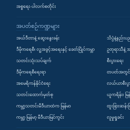
အစ္စရေး-ပါလက်စတိုင်း
အပတ်စဉ်ကဏ္ဍများ
အယ်ဒီတာနဲ့ ဆွေးနွေးခန်း
သိပ္ပံနဲ့နည်း
ဒီမိုကရေစီ၊ လူ့အခွင့်အရေးနှင့် ခေတ်ပြိုင်ကမ္ဘာ
ဥတုရာသီနဲ့ 
သတင်းသုံးသပ်ချက်
စီးပွားရေး
ဒီမိုကရေစီရေးရာ
တပတ်အတွင်
အမေရိကန်နိုင်ငံရေး
လယ်ယာစီးပွ
သတင်းထောက်မှတ်စု
ယူကရိန်း၊ မြန
ကမ္ဘာ့သတင်းမီဒီယာထဲက မြန်မာ
ထူးခြားဆန်း
ကမ္ဘာ့ မြန်မာ့ မီဒီယာမြင်ကွင်း
လူမှုရှုခင်း