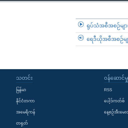
သုတပဒေသာ အင်္ဂလိပ်စာ
အ
ညွန်း
စာမျက်နှာ
သို့
ရုပ်သံအစီအစဉ်မျာ
ကျော်
ရေဒီယိုအစီအစဉ်မျ
ကြည့်
ရန်
ရှာဖွေ
ရန်
နေရာ
သတင်း
၀န်ဆောင်မှ
သို့
ကျော်
မြန်မာ
RSS
ရန်
နိုင်ငံတကာ
ပေါ့ဒ်ကတ်စ်
အမေရိကန်
နေ့စဉ်အီးမေ
တရုတ်