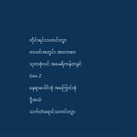
တိုင်းရင်းသတင်းလွှာ
တပတ်အတွင်း အားကစား
သုတစုံလင် အမေရိကန်တခွင်
Gen Z
နေရာပေါင်းစုံ အကြောင်းစုံ
ဒို့အသံ
သက်တံရောင်သတင်းလွှာ