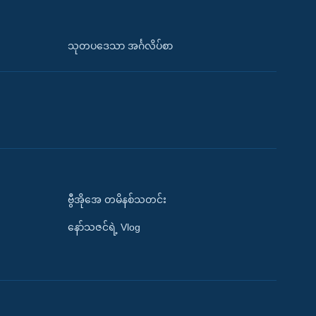
သုတပဒေသာ အင်္ဂလိပ်စာ
ဗွီအိုအေ တမိနစ်သတင်း
နော်သဇင်ရဲ့ Vlog