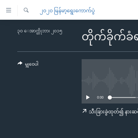
သုံး
၂၀၂၀ မြန်မာ့ရွေးကောက်ပွဲ
ရ
ရှာဖွေ
လွယ်ကူ
မူလစာမျက်နှာ
၃၀ ေအာက္တိုဘာ၊ ၂၀၁၅
ရ
တိုက်ခိုက်ခံ
စေ
မြန်မာ
လာ
သည့်
ဒ်
ကမ္ဘာ့သတင်းများ
Link
ဗွီဒီယို
နိုင်ငံတကာ
မျှဝေပါ
များ
သတင်းလွတ်လပ်ခွင့်
အမေရိကန်
ပင်မ
ရပ်ဝန်းတခု လမ်းတခု အလွန်
တရုတ်
အကြောင်းအရာ
အင်္ဂလိပ်စာလေ့လာမယ်
အစ္စရေး-ပါလက်စတိုင်း
သို့
0:00
အပတ်စဉ်ကဏ္ဍများ
အမေရိကန်သုံးအီဒီယံ
ကျော်
သီးခြားခွဲထုတ်၍ နားဆင
ကြည့်
ရေဒီယိုနှင့်ရုပ်သံ အချက်အလက်များ
မကြေးမုံရဲ့ အင်္ဂလိပ်စာ
ရေဒီယို
ရန်
ရေဒီယို/တီဗွီအစီအစဉ်
ရုပ်ရှင်ထဲက အင်္ဂလိပ်စာ
တီဗွီ
ပင်မ