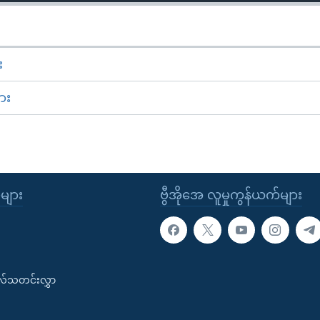
း
ား
ုများ
ဗွီအိုအေ လူမှုကွန်ယက်များ
းလ်သတင်းလွှာ