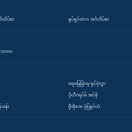
်္ဂလိပ်စာ
ရုပ်ရှင်ထဲက အင်္ဂလိပ်စာ
၀-၁၀း၀၀
ရေမြေခြားမှ ရုပ်ပုံလွှာ
ပိုလီဂရပ်ဖ်.အင်ဖို
်းခန်း
ဗွီအိုအေ ပုံပြရုပ်သံ