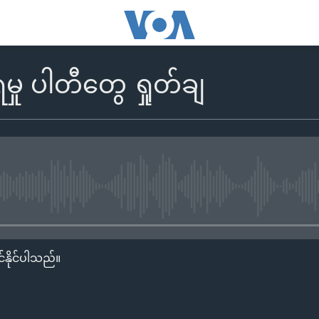
ရမှု ပါတီတွေ ရှုတ်ချ
No media source currently availa
်နိုင်ပါသည်။