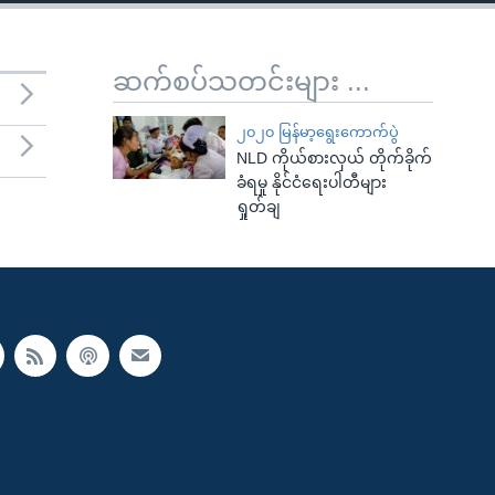
ဆက်စပ်သတင်းများ ...
၂၀၂၀ မြန်မာ့ရွေးကောက်ပွဲ
NLD ကိုယ်စားလှယ် တိုက်ခိုက်
ခံရမှု နိုင်ငံရေးပါတီများ
ရှုတ်ချ