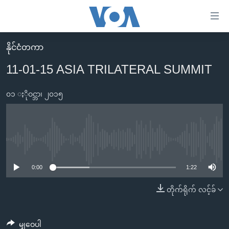
သုံး
ရ
လွယ်ကူ
နိုင်ငံတကာ
မူလစာမျက်နှာ
စေ
11-01-15 ASIA TRILATERAL SUMMIT
မြန်မာ
သည့်
ကမ္ဘာ့သတင်းများ
၀၁ ႏိုဝင္ဘာ၊ ၂၀၁၅
Link
ဗွီဒီယို
နိုင်ငံတကာ
များ
သတင်းလွတ်လပ်ခွင့်
အမေရိကန်
ပင်မ
ရပ်ဝန်းတခု လမ်းတခု အလွန်
တရုတ်
No media source currently available
အကြောင်းအရာ
သို့
အင်္ဂလိပ်စာလေ့လာမယ်
အစ္စရေး-ပါလက်စတိုင်း
0:00
1:22
ကျော်
အပတ်စဉ်ကဏ္ဍများ
အမေရိကန်သုံးအီဒီယံ
တိုက်ရိုက် လင့်ခ်
ကြည့်
ရေဒီယိုနှင့်ရုပ်သံ အချက်အလက်များ
မကြေးမုံရဲ့ အင်္ဂလိပ်စာ
ရေဒီယို
ရန်
ပင်မ
ရေဒီယို/တီဗွီအစီအစဉ်
ရုပ်ရှင်ထဲက အင်္ဂလိပ်စာ
တီဗွီ
မျှဝေပါ