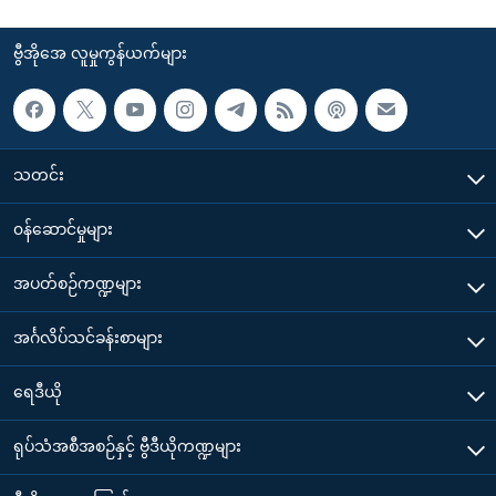
ဗွီအိုအေ လူမှုကွန်ယက်များ
သတင်း
၀န်ဆောင်မှုများ
အပတ်စဉ်ကဏ္ဍများ
အင်္ဂလိပ်သင်ခန်းစာများ
ရေဒီယို
ရုပ်သံအစီအစဉ်နှင့် ဗွီဒီယိုကဏ္ဍများ