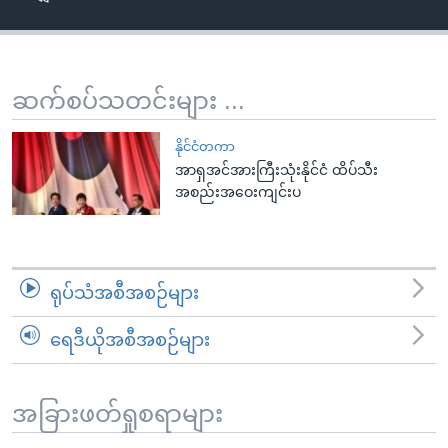
အ
သုတပဒေသာ အင်္ဂလိပ်စာ
ညွန်း
Learning English
စာမျက်နှာ
သို့
ဗွီအိုအေ လူမှုကွန်ယက်များ
ဆက်စပ်သတင်းများ ...
ကျော်
ကြည့်
နိုင်ငံတကာ
ရန်
အာရှအင်အားကြီးသုံးနိုင်ငံ ထိပ်သီး
ဘာသာစကားများ
အစည်းအဝေးကျင်းပ
ရှာဖွေ
ရန်
နေရာ
သို့
ရုပ်သံအစီအစဉ်များ
ကျော်
ရန်
ရေဒီယိုအစီအစဉ်များ
အခြားဖတ်ရှုစရာများ