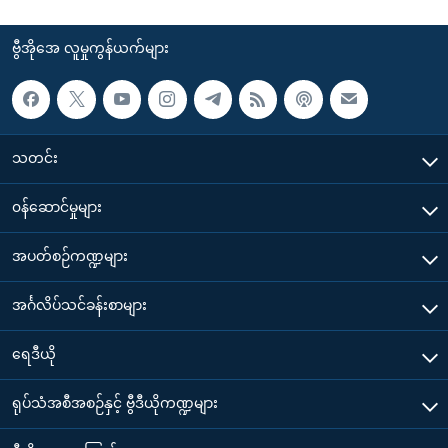
ဗွီအိုအေ လူမှုကွန်ယက်များ
သတင်း
၀န်ဆောင်မှုများ
အပတ်စဉ်ကဏ္ဍများ
အင်္ဂလိပ်သင်ခန်းစာများ
ရေဒီယို
ရုပ်သံအစီအစဉ်နှင့် ဗွီဒီယိုကဏ္ဍများ