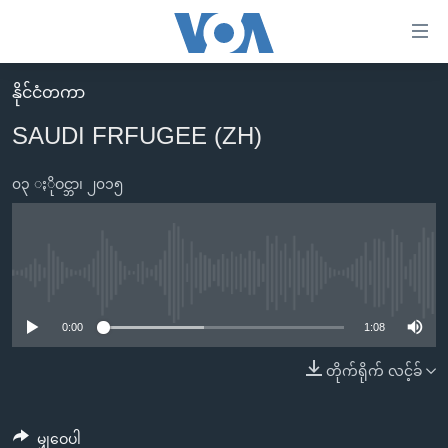
သုံး
ရ
လွယ်ကူ
နိုင်ငံတကာ
မူလစာမျက်နှာ
စေ
SAUDI FRFUGEE (ZH)
မြန်မာ
သည့်
ကမ္ဘာ့သတင်းများ
၀၃ ႏိုဝင္ဘာ၊ ၂၀၁၅
Link
ဗွီဒီယို
နိုင်ငံတကာ
များ
သတင်းလွတ်လပ်ခွင့်
အမေရိကန်
ပင်မ
ရပ်ဝန်းတခု လမ်းတခု အလွန်
တရုတ်
No media source currently available
အကြောင်းအရာ
သို့
အင်္ဂလိပ်စာလေ့လာမယ်
အစ္စရေး-ပါလက်စတိုင်း
0:00
1:08
ကျော်
အပတ်စဉ်ကဏ္ဍများ
အမေရိကန်သုံးအီဒီယံ
တိုက်ရိုက် လင့်ခ်
ကြည့်
ရေဒီယိုနှင့်ရုပ်သံ အချက်အလက်များ
မကြေးမုံရဲ့ အင်္ဂလိပ်စာ
ရေဒီယို
ရန်
ပင်မ
ရေဒီယို/တီဗွီအစီအစဉ်
ရုပ်ရှင်ထဲက အင်္ဂလိပ်စာ
တီဗွီ
မျှဝေပါ