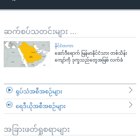
အ
သုတပဒေသာ အင်္ဂလိပ်စာ
ညွန်း
Learning English
စာမျက်နှာ
သို့
ဗွီအိုအေ လူမှုကွန်ယက်များ
ဆက်စပ်သတင်းများ ...
ကျော်
ကြည့်
နိုင်ငံတကာ
ရန်
ဆော်ဒီရောက် မြန်မာနိုင်ငံသား တစ်သိန်း
ဘာသာစကားများ
ကျော်ကို ဒုက္ခသည်တွေအဖြစ် လက်ခံ
ရှာဖွေ
ရန်
နေရာ
သို့
ရုပ်သံအစီအစဉ်များ
ကျော်
ရန်
ရေဒီယိုအစီအစဉ်များ
အခြားဖတ်ရှုစရာများ