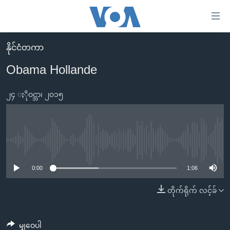
သုံး
ရ
လွယ်ကူ
နိုင်ငံတကာ
မူလစာမျက်နှာ
စေ
Obama Hollande
မြန်မာ
သည့်
ကမ္ဘာ့သတင်းများ
၂၄ ႏိုဝင္ဘာ၊ ၂၀၁၅
Link
ဗွီဒီယို
နိုင်ငံတကာ
များ
သတင်းလွတ်လပ်ခွင့်
အမေရိကန်
ပင်မ
ရပ်ဝန်းတခု လမ်းတခု အလွန်
တရုတ်
No media source currently available
အကြောင်းအရာ
သို့
အင်္ဂလိပ်စာလေ့လာမယ်
အစ္စရေး-ပါလက်စတိုင်း
0:00
1:06
ကျော်
အပတ်စဉ်ကဏ္ဍများ
အမေရိကန်သုံးအီဒီယံ
တိုက်ရိုက် လင့်ခ်
ကြည့်
ရေဒီယိုနှင့်ရုပ်သံ အချက်အလက်များ
မကြေးမုံရဲ့ အင်္ဂလိပ်စာ
ရေဒီယို
ရန်
ပင်မ
ရေဒီယို/တီဗွီအစီအစဉ်
ရုပ်ရှင်ထဲက အင်္ဂလိပ်စာ
တီဗွီ
မျှဝေပါ