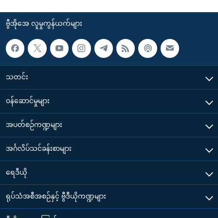
ဗွီအိုအေ လူမှုကွန်ယက်များ
သတင်း
၀န်ဆောင်မှုများ
အပတ်စဉ်ကဏ္ဍများ
အင်္ဂလိပ်သင်ခန်းစာများ
ရေဒီယို
ရုပ်သံအစီအစဉ်နှင့် ဗွီဒီယိုကဏ္ဍများ