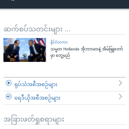
အ
သုတပဒေသာ အင်္ဂလိပ်စာ
ညွန်း
Learning English
စာမျက်နှာ
သို့
ဗွီအိုအေ လူမှုကွန်ယက်များ
ဆက်စပ်သတင်းများ ...
ကျော်
ကြည့်
နိုင်ငံတကာ
ရန်
သမ္မတ Hollande အိုဘားမားနဲ့ အိမ်ဖြူတော်
ဘာသာစကားများ
မှာ တွေ့မည်
ရှာဖွေ
ရန်
နေရာ
သို့
ရုပ်သံအစီအစဉ်များ
ကျော်
ရန်
ရေဒီယိုအစီအစဉ်များ
အခြားဖတ်ရှုစရာများ