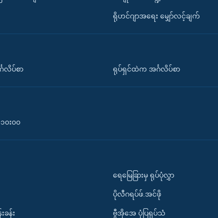
ရိုဟင်ဂျာအရေး မျှော်လင့်ချက်
်္ဂလိပ်စာ
ရုပ်ရှင်ထဲက အင်္ဂလိပ်စာ
၀-၁၀း၀၀
ရေမြေခြားမှ ရုပ်ပုံလွှာ
ပိုလီဂရပ်ဖ်.အင်ဖို
်းခန်း
ဗွီအိုအေ ပုံပြရုပ်သံ