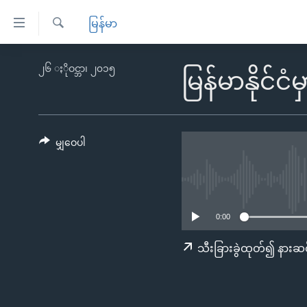
သုံး
မြန်မာ
ရ
ရှာဖွေ
လွယ်ကူ
မူလစာမျက်နှာ
၂၆ ႏိုဝင္ဘာ၊ ၂၀၁၅
ရ
မြန်မာနိုင်င
စေ
မြန်မာ
လာ
သည့်
ဒ်
ကမ္ဘာ့သတင်းများ
Link
ဗွီဒီယို
နိုင်ငံတကာ
မျှဝေပါ
များ
သတင်းလွတ်လပ်ခွင့်
အမေရိကန်
ပင်မ
ရပ်ဝန်းတခု လမ်းတခု အလွန်
တရုတ်
အကြောင်းအရာ
အင်္ဂလိပ်စာလေ့လာမယ်
အစ္စရေး-ပါလက်စတိုင်း
သို့
0:00
အပတ်စဉ်ကဏ္ဍများ
အမေရိကန်သုံးအီဒီယံ
ကျော်
သီးခြားခွဲထုတ်၍ နားဆင
ကြည့်
ရေဒီယိုနှင့်ရုပ်သံ အချက်အလက်များ
မကြေးမုံရဲ့ အင်္ဂလိပ်စာ
ရေဒီယို
ရန်
ရေဒီယို/တီဗွီအစီအစဉ်
ရုပ်ရှင်ထဲက အင်္ဂလိပ်စာ
တီဗွီ
ပင်မ