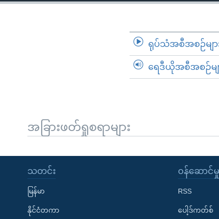
သုတပဒေသာ အင်္ဂလိပ်စာ
အ
ညွန်း
စာမျက်နှာ
သို့
ရုပ်သံအစီအစဉ်မျာ
ကျော်
ရေဒီယိုအစီအစဉ်မျ
ကြည့်
ရန်
ရှာဖွေ
ရန်
နေရာ
အခြားဖတ်ရှုစရာများ
သို့
ကျော်
ရန်
သတင်း
၀န်ဆောင်မှ
မြန်မာ
RSS
နိုင်ငံတကာ
ပေါ့ဒ်ကတ်စ်