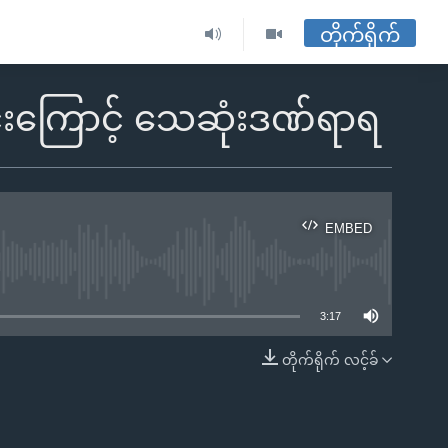
တိုက်ရိုက်
မိုင်းကြောင့် သေဆုံးဒဏ်ရာရ
EMBED
ble
3:17
တိုက်ရိုက် လင့်ခ်
EMBED