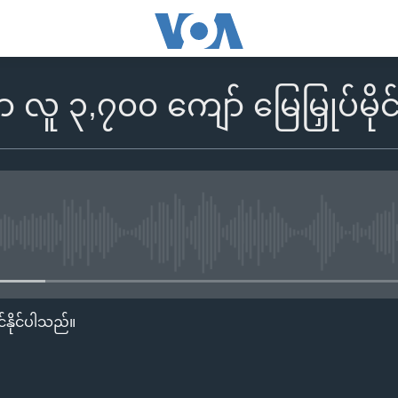
ံမှာ လူ ၃,၇၀၀ ကျော် မြေမြှုပ်
No media source currently availa
်နိုင်ပါသည်။