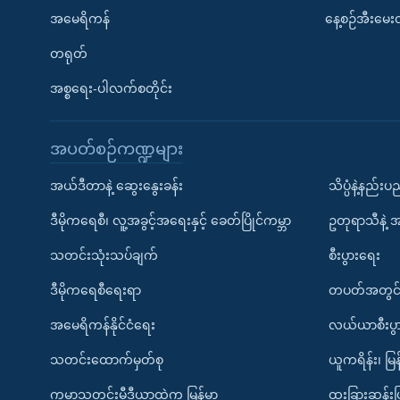
အမေရိကန်
နေ့စဉ်အီးမေ
တရုတ်
အစ္စရေး-ပါလက်စတိုင်း
အပတ်စဉ်ကဏ္ဍများ
အယ်ဒီတာနဲ့ ဆွေးနွေးခန်း
သိပ္ပံနဲ့နည်း
ဒီမိုကရေစီ၊ လူ့အခွင့်အရေးနှင့် ခေတ်ပြိုင်ကမ္ဘာ
ဥတုရာသီနဲ့ 
သတင်းသုံးသပ်ချက်
စီးပွားရေး
ဒီမိုကရေစီရေးရာ
တပတ်အတွင်
အမေရိကန်နိုင်ငံရေး
လယ်ယာစီးပွ
သတင်းထောက်မှတ်စု
ယူကရိန်း၊ မြန
ကမ္ဘာ့သတင်းမီဒီယာထဲက မြန်မာ
ထူးခြားဆန်း