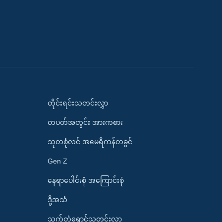
တိုင်းရင်းသတင်းလွှာ
တပတ်အတွင်း အားကစား
သုတစုံလင် အမေရိကန်တခွင်
Gen Z
နေရာပေါင်းစုံ အကြောင်းစုံ
ဒို့အသံ
သက်တံရောင်သတင်းလွှာ