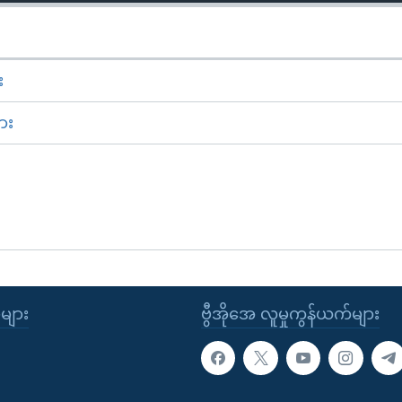
း
ား
ုများ
ဗွီအိုအေ လူမှုကွန်ယက်များ