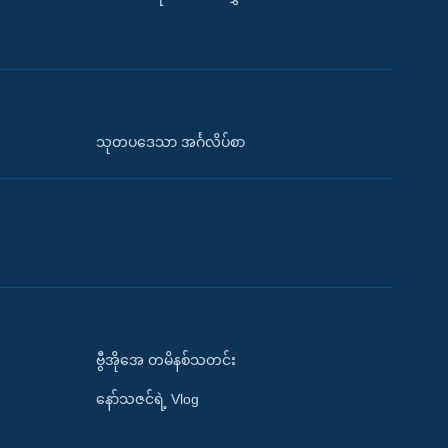
သုတပဒေသာ အင်္ဂလိပ်စာ
ဗွီအိုအေ တမိနစ်သတင်း
နော်သဇင်ရဲ့ Vlog