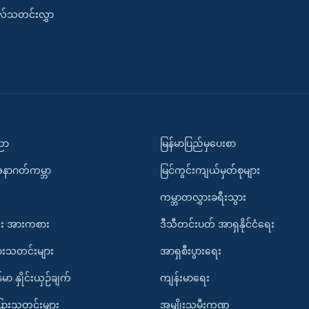
းလ်သတင်းလွှာ
ပညာ
မြန်မာပြည်မှပေးစာ
အနာဂတ်ကမ္ဘာ
မြင်ကွင်းကျယ်မှတ်စုများ
ကမ္ဘာတလွှားခရီးသွား
း အားကစား
ဒီသီတင်းပတ် အာရှနိုင်ငံရေး
ားသတင်းများ
အာရှစီးပွားရေး
်မာ နှိုင်းယှဉ်ချက်
ကျန်းမာရေး
ပြားသတင်းများ
အမျိုးသမီးကဏ္ဍ