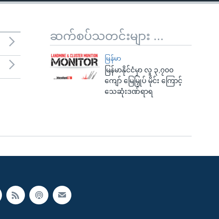
ဆက်စပ်သတင်းများ ...
မြန်မာ
မြန်မာနိုင်ငံမှာ လူ ၃,၇၀၀
ကျော် မြေမြှုပ် မိုင်း ကြောင့်
သေဆုံးဒဏ်ရာရ