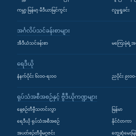
ကမ္ဘာ့ မြန်မာ့ မီဒီယာမြင်ကွင်း
လူမှုရှုခင်း
အင်္ဂလိပ်သင်ခန်းစာများ
အီဒီယံသင်ခန်းစာ
မကြေးမုံရဲ့အင
ရေဒီယို
နံနက်ပိုင်း ၆း၀၀-ရး၀၀
ညပိုင်း ၉း၀
ရုပ်သံအစီအစဉ်နှင့် ဗွီဒီယိုကဏ္ဍများ
နေ့စဉ်တီဗွီသတင်းလွှာ
မြန်မာ
ရေဒီယို ရုပ်သံအစီအစဉ်
နိုင်ငံတကာ
အပတ်စဉ်တီဗွီမဂ္ဂဇင်း
တွေ့ဆုံမေးမြန