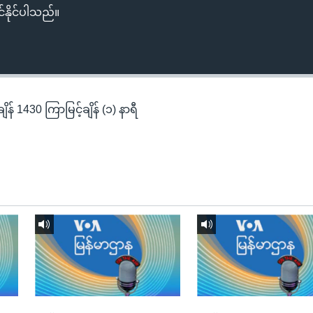
်နိုင်ပါသည်။
န် 1430 ကြာမြင့်ချိန် (၁) နာရီ