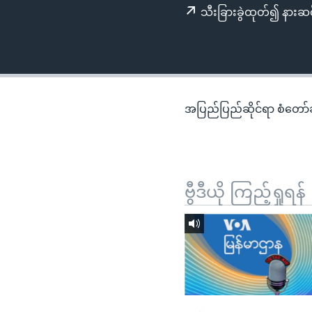
သုတပဒေသာ အင်္ဂလိပ်စာ
အ
သီးခြားခွဲထုတ်၍ နားဆင
ညွန်း
စာမျက်နှာ
သို့
ကျော်
ကြည့်
အပြည်ပြည်ဆိုင်ရာ စံတော်ချိ
ရန်
ရှာဖွေ
ရန်
နေရာ
ဗွီဒီယို ကြည့်ရှုရန်
သို့
ကျော်
ရန်