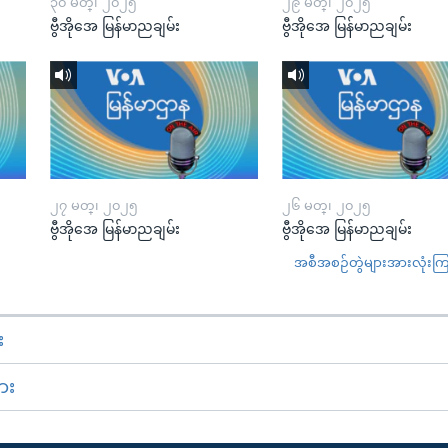
၃၀ မတ္၊ ၂၀၂၅
၂၉ မတ္၊ ၂၀၂၅
ဗွီအိုအေ မြန်မာညချမ်း
ဗွီအိုအေ မြန်မာညချမ်း
၂၇ မတ္၊ ၂၀၂၅
၂၆ မတ္၊ ၂၀၂၅
ဗွီအိုအေ မြန်မာညချမ်း
ဗွီအိုအေ မြန်မာညချမ်း
အစီအစဉ်တွဲများအားလုံးကြည့
း
ား