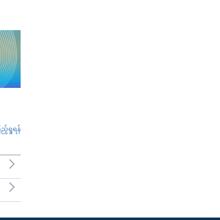
်ရှုရန်