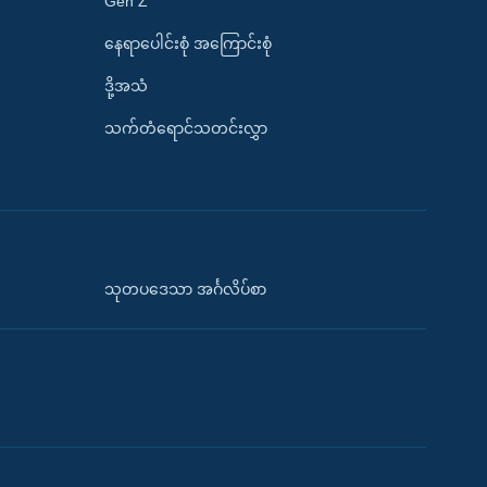
Gen Z
နေရာပေါင်းစုံ အကြောင်းစုံ
ဒို့အသံ
သက်တံရောင်သတင်းလွှာ
သုတပဒေသာ အင်္ဂလိပ်စာ