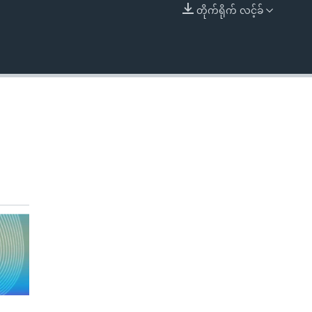
တိုက်ရိုက် လင့်ခ်
EMBED