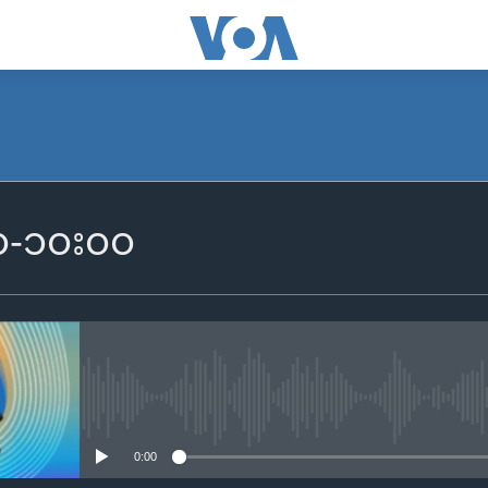
SUBSCRIBE
၀၀-၁၀း၀၀
Apple Podcasts
Spotify
ရယူရန်
No media source currently availa
0:00