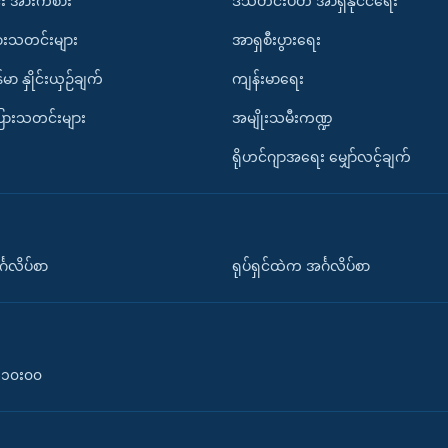
း အားကစား
ဒီသီတင်းပတ် အာရှနိုင်ငံရေး
ားသတင်းများ
အာရှစီးပွားရေး
်မာ နှိုင်းယှဉ်ချက်
ကျန်းမာရေး
ပြားသတင်းများ
အမျိုးသမီးကဏ္ဍ
ရိုဟင်ဂျာအရေး မျှော်လင့်ချက်
်္ဂလိပ်စာ
ရုပ်ရှင်ထဲက အင်္ဂလိပ်စာ
၀-၁၀း၀၀