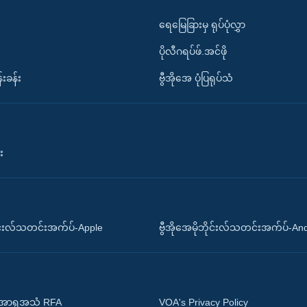
ရေမြေခြားမှ ရုပ်ပုံလွှာ
ပိုလီဂရပ်ဖ်.အင်ဖို
်းခန်း
ဗွီအိုအေ ပုံပြရုပ်သံ
း
ိုင်းလ်သတင်းအက်ပ်-Apple
ဗွီအိုအေမိုဘိုင်းလ်သတင်းအက်ပ်-An
 အာရှအသံ RFA
VOA's Privacy Policy