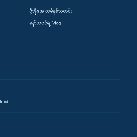
ဗွီအိုအေ တမိနစ်သတင်း
နော်သဇင်ရဲ့ Vlog
droid