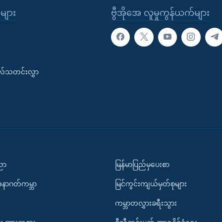
ုများ
ဗွီအိုအေ လူမှုကွန်ယက်များ
းလ်သတင်းလွှာ
ပညာ
မြန်မာပြည်မှပေးစာ
အနာဂတ်ကမ္ဘာ
မြင်ကွင်းကျယ်မှတ်စုများ
ကမ္ဘာတလွှားခရီးသွား