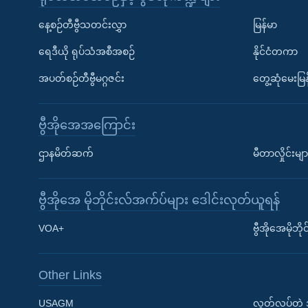
နေ့စဉ်တီဗွီသတင်းလွှာ
မြန်မာ
ရေဒီယို ရုပ်သံအစီအစဉ်
နိုင်ငံတကာ
အပတ်စဉ်တီဗွီမဂ္ဂဇင်း
တွေ့ဆုံမေးမြန
ဗွီအိုအေအကြောင်း
ဌာနမိတ်ဆက်
မီတာလှိုင်းမျာ
ဗွီအိုအေ မိုဘိုင်းလ်အက်ပ်များ ဒေါင်းလုတ်ယူရန်
Learning English
VOA+
ဗွီအိုအေမိုဘ
ဗွီအိုအေ လူမှုကွန်ယက်များ
Other Links
USAGM
လွတ်လပ်တဲ့