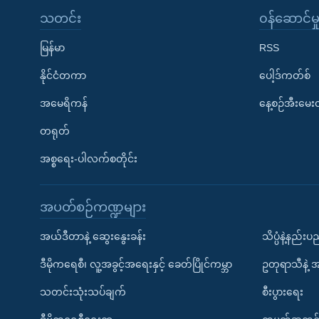
သတင်း
၀န်ဆောင်မှ
မြန်မာ
RSS
နိုင်ငံတကာ
ပေါ့ဒ်ကတ်စ်
အမေရိကန်
နေ့စဉ်အီးမေ
တရုတ်
အစ္စရေး-ပါလက်စတိုင်း
အပတ်စဉ်ကဏ္ဍများ
အယ်ဒီတာနဲ့ ဆွေးနွေးခန်း
သိပ္ပံနဲ့နည်း
ဒီမိုကရေစီ၊ လူ့အခွင့်အရေးနှင့် ခေတ်ပြိုင်ကမ္ဘာ
ဥတုရာသီနဲ့ 
သတင်းသုံးသပ်ချက်
စီးပွားရေး