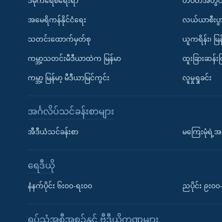
ဒီမိုကရေစီရေးရာ
တပတ်အတွင်
အမေရိကန်နိုင်ငံရေး
လယ်ယာစီးပွ
သတင်းထောက်မှတ်စု
ယူကရိန်း၊ မြန
ကမ္ဘာ့သတင်းမီဒီယာထဲက မြန်မာ
ထူးခြားဆန်း
ကမ္ဘာ့ မြန်မာ့ မီဒီယာမြင်ကွင်း
လူမှုရှုခင်း
အင်္ဂလိပ်သင်ခန်းစာများ
အီဒီယံသင်ခန်းစာ
မကြေးမုံရဲ့အင
ရေဒီယို
နံနက်ပိုင်း ၆း၀၀-ရး၀၀
ညပိုင်း ၉း၀
ရုပ်သံအစီအစဉ်နှင့် ဗွီဒီယိုကဏ္ဍများ