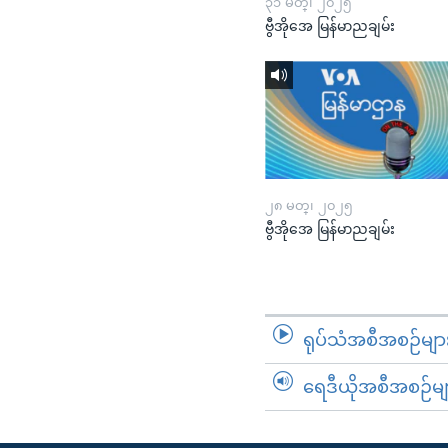
၃၁ မတ္၊ ၂၀၂၅
ဗွီအိုအေ မြန်မာညချမ်း
၂၈ မတ္၊ ၂၀၂၅
ဗွီအိုအေ မြန်မာညချမ်း
ရုပ်သံအစီအစဉ်မျာ
ရေဒီယိုအစီအစဉ်မျ