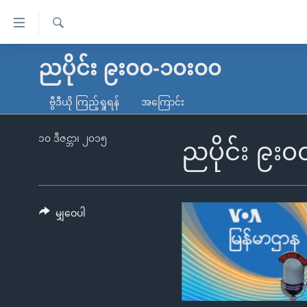
သုံး
ရ
ရှာဖွေ
လွယ်ကူ
မူလစာမျက်နှာ
ညပိုင်း ၉း၀၀-၁၀း၀၀
ရ
စေ
မြန်မာ
လာ
ဗွီဒီယို ကြည့်ရှုရန်
အကြောင်း
သည့်
ဒ်
ကမ္ဘာ့သတင်းများ
Link
ဗွီဒီယို
နိုင်ငံတကာ
၁၀ ဒီဇင္ဘာ၊ ၂၀၁၅
ညပိုင်း ၉း
များ
သတင်းလွတ်လပ်ခွင့်
အမေရိကန်
ပင်မ
ရပ်ဝန်းတခု လမ်းတခု အလွန်
တရုတ်
အကြောင်းအရာ
အင်္ဂလိပ်စာလေ့လာမယ်
အစ္စရေး-ပါလက်စတိုင်း
မျှဝေပါ
သို့
အပတ်စဉ်ကဏ္ဍများ
အမေရိကန်သုံးအီဒီယံ
ကျော်
ကြည့်
ရေဒီယိုနှင့်ရုပ်သံ အချက်အလက်များ
မကြေးမုံရဲ့ အင်္ဂလိပ်စာ
ရေဒီယို
ရန်
ရေဒီယို/တီဗွီအစီအစဉ်
ရုပ်ရှင်ထဲက အင်္ဂလိပ်စာ
တီဗွီ
ပင်မ