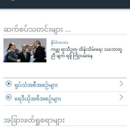
အ
သုတပဒေသာ အင်္ဂလိပ်စာ
ညွန်း
Learning English
စာမျက်နှာ
သို့
ဗွီအိုအေ လူမှုကွန်ယက်များ
ဆက်စပ်သတင်းများ ...
ကျော်
ကြည့်
နိုင်ငံတကာ
ရန်
ကမ္ဘာ့ ရာသီဥတု ထိန်းသိမ်းရေး သဘောတူ
ဘာသာစကားများ
ညီ ချက် ရဖို့ ကြိုးပမ်းနေ
ရှာဖွေ
ရန်
နေရာ
သို့
ရုပ်သံအစီအစဉ်များ
ကျော်
ရန်
ရေဒီယိုအစီအစဉ်များ
အခြားဖတ်ရှုစရာများ