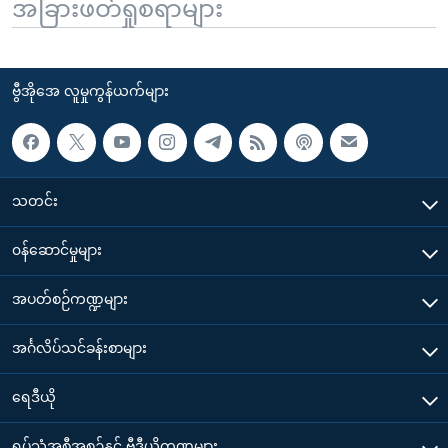
အခြားဖတ်ရှုစရာများ
ဗွီအိုအေ လူမှုကွန်ယက်များ
သတင်း
၀န်ဆောင်မှုများ
အပတ်စဉ်ကဏ္ဍများ
အင်္ဂလိပ်သင်ခန်းစာများ
ရေဒီယို
ရုပ်သံအစီအစဉ်နှင့် ဗွီဒီယိုကဏ္ဍများ