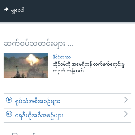
အ
သုတပဒေသာ အင်္ဂလိပ်စာ
ညွန်း
Learning English
မျှဝေပါ
စာမျက်နှာ
သို့
ဗွီအိုအေ လူမှုကွန်ယက်များ
ကျော်
ဆက်စပ်သတင်းများ ...
ကြည့်
ရန်
ဘာသာစကားများ
နိုင်ငံတကာ
ရှာဖွေ
ထိုင်ဝမ်ကို အမေရိကန် လက်နက်ရောင်းမှု
ရန်
တရုတ် ကန့်ကွက်
နေရာ
သို့
ကျော်
ရန်
ရုပ်သံအစီအစဉ်များ
ရေဒီယိုအစီအစဉ်များ