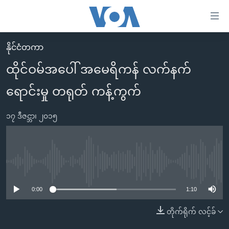
သုံး
ရ
လွယ်ကူ
နိုင်ငံတကာ
မူလစာမျက်နှာ
စေ
ထိုင်ဝမ်အပေါ် အမေရိကန် လက်နက်
မြန်မာ
သည့်
ရောင်းမှု တရုတ် ကန့်ကွက်
ကမ္ဘာ့သတင်းများ
Link
ဗွီဒီယို
နိုင်ငံတကာ
များ
၁၇ ဒီဇင္ဘာ၊ ၂၀၁၅
သတင်းလွတ်လပ်ခွင့်
အမေရိကန်
ပင်မ
ရပ်ဝန်းတခု လမ်းတခု အလွန်
တရုတ်
အကြောင်းအရာ
သို့
အင်္ဂလိပ်စာလေ့လာမယ်
အစ္စရေး-ပါလက်စတိုင်း
No media source currently available
ကျော်
အပတ်စဉ်ကဏ္ဍများ
အမေရိကန်သုံးအီဒီယံ
ကြည့်
0:00
1:10
ရေဒီယိုနှင့်ရုပ်သံ အချက်အလက်များ
မကြေးမုံရဲ့ အင်္ဂလိပ်စာ
ရေဒီယို
ရန်
တိုက်ရိုက် လင့်ခ်
ပင်မ
ရေဒီယို/တီဗွီအစီအစဉ်
ရုပ်ရှင်ထဲက အင်္ဂလိပ်စာ
တီဗွီ