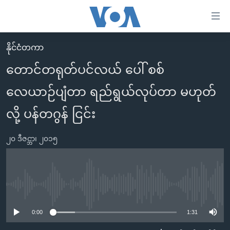
သုံး
ရ
လွယ်ကူ
နိုင်ငံတကာ
မူလစာမျက်နှာ
စေ
တောင်တရုတ်ပင်လယ် ပေါ် စစ်
မြန်မာ
သည့်
လေယာဉ်ပျံတာ ရည်ရွယ်လုပ်တာ မဟုတ်
ကမ္ဘာ့သတင်းများ
Link
ဗွီဒီယို
နိုင်ငံတကာ
လို့ ပန်တဂွန် ငြင်း
များ
သတင်းလွတ်လပ်ခွင့်
အမေရိကန်
ပင်မ
၂၀ ဒီဇင္ဘာ၊ ၂၀၁၅
ရပ်ဝန်းတခု လမ်းတခု အလွန်
တရုတ်
အကြောင်းအရာ
သို့
အင်္ဂလိပ်စာလေ့လာမယ်
အစ္စရေး-ပါလက်စတိုင်း
ကျော်
အပတ်စဉ်ကဏ္ဍများ
အမေရိကန်သုံးအီဒီယံ
No media source currently available
ကြည့်
ရေဒီယိုနှင့်ရုပ်သံ အချက်အလက်များ
မကြေးမုံရဲ့ အင်္ဂလိပ်စာ
ရေဒီယို
ရန်
0:00
1:31
ပင်မ
ရေဒီယို/တီဗွီအစီအစဉ်
ရုပ်ရှင်ထဲက အင်္ဂလိပ်စာ
တီဗွီ