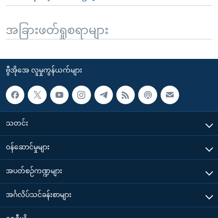
အခြားဖတ်ရှုစရာများ
ဗွီအိုအေ လူမှုကွန်ယက်များ
သတင်း
၀န်ဆောင်မှုများ
အပတ်စဉ်ကဏ္ဍများ
အင်္ဂလိပ်သင်ခန်းစာများ