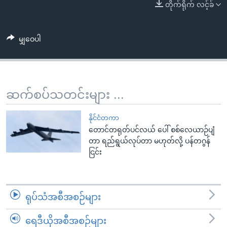
အ
တိုက်ရိုက် လင့်ခ်
သုတပဒေသာ အင်္ဂလိပ်စာ
ညွန်း
Learning English
စာမျက်နှာ
မျှဝေပါ
သို့
ဗွီအိုအေ လူမှုကွန်ယက်များ
ကျော်
ကြည့်
ရန်
ဆက်စပ်သတင်းများ ...
ဘာသာစကားများ
ရှာဖွေ
ရန်
နိုင်ငံတကာ
နေရာ
တောင်တရုတ်ပင်လယ် ပေါ် စစ်လေယာဉ်ပျံ
သို့
တာ ရည်ရွယ်လုပ်တာ မဟုတ်လို့ ပန်တဂွန်
ငြင်း
ကျော်
ရန်
ရုပ်သံအစီအစဉ်များ
ရေဒီယိုအစီအစဉ်များ