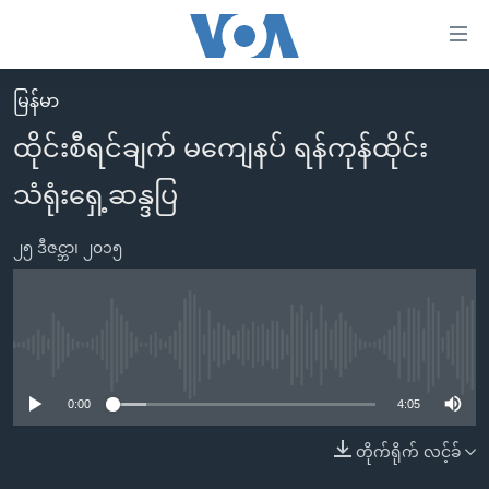
သုံး
ရ
လွယ်ကူ
မြန်မာ
မူလစာမျက်နှာ
စေ
ထိုင်းစီရင်ချက် မကျေနပ် ရန်ကုန်ထိုင်း
မြန်မာ
သည့်
သံရုံးရှေ့ဆန္ဒပြ
ကမ္ဘာ့သတင်းများ
Link
ဗွီဒီယို
နိုင်ငံတကာ
များ
၂၅ ဒီဇင္ဘာ၊ ၂၀၁၅
သတင်းလွတ်လပ်ခွင့်
အမေရိကန်
ပင်မ
ရပ်ဝန်းတခု လမ်းတခု အလွန်
တရုတ်
အကြောင်းအရာ
သို့
အင်္ဂလိပ်စာလေ့လာမယ်
အစ္စရေး-ပါလက်စတိုင်း
No media source currently available
ကျော်
အပတ်စဉ်ကဏ္ဍများ
အမေရိကန်သုံးအီဒီယံ
ကြည့်
0:00
4:05
ရေဒီယိုနှင့်ရုပ်သံ အချက်အလက်များ
မကြေးမုံရဲ့ အင်္ဂလိပ်စာ
ရေဒီယို
ရန်
တိုက်ရိုက် လင့်ခ်
ပင်မ
ရေဒီယို/တီဗွီအစီအစဉ်
ရုပ်ရှင်ထဲက အင်္ဂလိပ်စာ
တီဗွီ