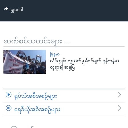
အ
သုတပဒေသာ အင်္ဂလိပ်စာ
ညွန်း
Learning English
မျှဝေပါ
စာမျက်နှာ
သို့
ဗွီအိုအေ လူမှုကွန်ယက်များ
ကျော်
ဆက်စပ်သတင်းများ ...
ကြည့်
ရန်
ဘာသာစကားများ
မြန်မာ
ရှာဖွေ
လိပ်ကျွန်း လူသတ်မှု စီရင်ချက် ရန်ကုန်မှာ
ရန်
လူရာချီ ဆန္ဒပြ
နေရာ
သို့
ကျော်
ရန်
ရုပ်သံအစီအစဉ်များ
ရေဒီယိုအစီအစဉ်များ