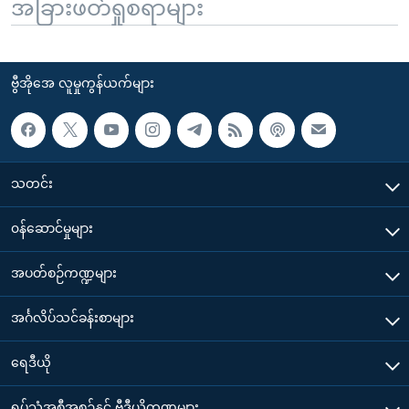
အခြားဖတ်ရှုစရာများ
ဗွီအိုအေ လူမှုကွန်ယက်များ
သတင်း
၀န်ဆောင်မှုများ
အပတ်စဉ်ကဏ္ဍများ
အင်္ဂလိပ်သင်ခန်းစာများ
ရေဒီယို
ရုပ်သံအစီအစဉ်နှင့် ဗွီဒီယိုကဏ္ဍများ