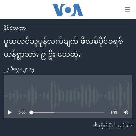
သုံး
ရ
လွယ်ကူ
နိုင်ငံတကာ
မူလစာမျက်နှာ
စေ
မူဆလင်သူပုန်လက်ချက် ဖိလစ်ပိုင်ခရစ်
မြန်မာ
သည့်
ယန်ရွာသား ၉ ဦး သေဆုံး
ကမ္ဘာ့သတင်းများ
Link
ဗွီဒီယို
နိုင်ငံတကာ
များ
၂၇ ဒီဇင္ဘာ၊ ၂၀၁၅
သတင်းလွတ်လပ်ခွင့်
အမေရိကန်
ပင်မ
ရပ်ဝန်းတခု လမ်းတခု အလွန်
တရုတ်
အကြောင်းအရာ
သို့
အင်္ဂလိပ်စာလေ့လာမယ်
အစ္စရေး-ပါလက်စတိုင်း
No media source currently available
ကျော်
အပတ်စဉ်ကဏ္ဍများ
အမေရိကန်သုံးအီဒီယံ
ကြည့်
0:00
1:33
ရေဒီယိုနှင့်ရုပ်သံ အချက်အလက်များ
မကြေးမုံရဲ့ အင်္ဂလိပ်စာ
ရေဒီယို
ရန်
တိုက်ရိုက် လင့်ခ်
ပင်မ
ရေဒီယို/တီဗွီအစီအစဉ်
ရုပ်ရှင်ထဲက အင်္ဂလိပ်စာ
တီဗွီ