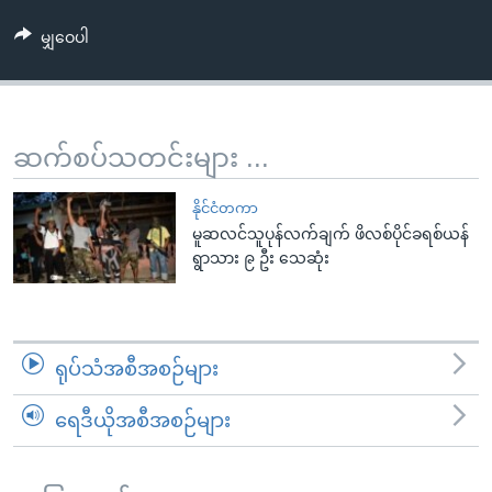
အ
သုတပဒေသာ အင်္ဂလိပ်စာ
ညွန်း
Learning English
မျှဝေပါ
စာမျက်နှာ
သို့
ဗွီအိုအေ လူမှုကွန်ယက်များ
ကျော်
ဆက်စပ်သတင်းများ ...
ကြည့်
ရန်
ဘာသာစကားများ
နိုင်ငံတကာ
ရှာဖွေ
မူဆလင်သူပုန်လက်ချက် ဖိလစ်ပိုင်ခရစ်ယန်
ရန်
ရွာသား ၉ ဦး သေဆုံး
နေရာ
သို့
ကျော်
ရန်
ရုပ်သံအစီအစဉ်များ
ရေဒီယိုအစီအစဉ်များ