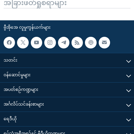
အခြားဖတ်ရှုစရာများ
ဗွီအိုအေ လူမှုကွန်ယက်များ
သတင်း
၀န်ဆောင်မှုများ
အပတ်စဉ်ကဏ္ဍများ
အင်္ဂလိပ်သင်ခန်းစာများ
ရေဒီယို
ရုပ်သံအစီအစဉ်နှင့် ဗွီဒီယိုကဏ္ဍများ