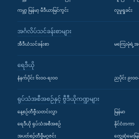
ကမ္ဘာ့ မြန်မာ့ မီဒီယာမြင်ကွင်း
လူမှုရှုခင်း
အင်္ဂလိပ်သင်ခန်းစာများ
အီဒီယံသင်ခန်းစာ
မကြေးမုံရဲ့အင
ရေဒီယို
နံနက်ပိုင်း ၆း၀၀-ရး၀၀
ညပိုင်း ၉း၀
ရုပ်သံအစီအစဉ်နှင့် ဗွီဒီယိုကဏ္ဍများ
နေ့စဉ်တီဗွီသတင်းလွှာ
မြန်မာ
ရေဒီယို ရုပ်သံအစီအစဉ်
နိုင်ငံတကာ
အပတ်စဉ်တီဗွီမဂ္ဂဇင်း
တွေ့ဆုံမေးမြန