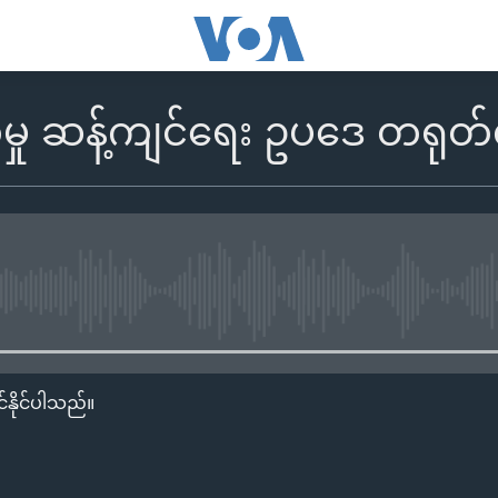
မှု ဆန့်ကျင်ရေး ဥပဒေ တရုတ
No media source currently availa
်နိုင်ပါသည်။