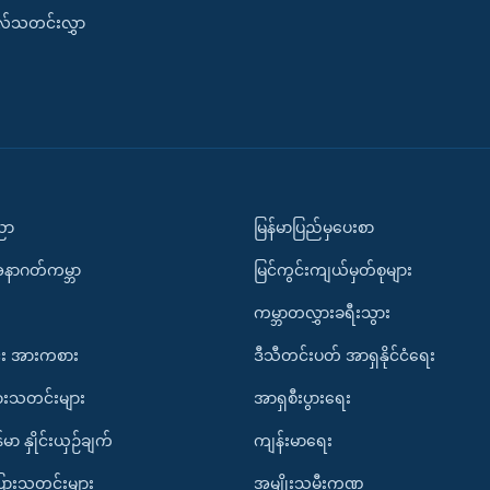
းလ်သတင်းလွှာ
ပညာ
မြန်မာပြည်မှပေးစာ
အနာဂတ်ကမ္ဘာ
မြင်ကွင်းကျယ်မှတ်စုများ
ကမ္ဘာတလွှားခရီးသွား
း အားကစား
ဒီသီတင်းပတ် အာရှနိုင်ငံရေး
ားသတင်းများ
အာရှစီးပွားရေး
်မာ နှိုင်းယှဉ်ချက်
ကျန်းမာရေး
ပြားသတင်းများ
အမျိုးသမီးကဏ္ဍ