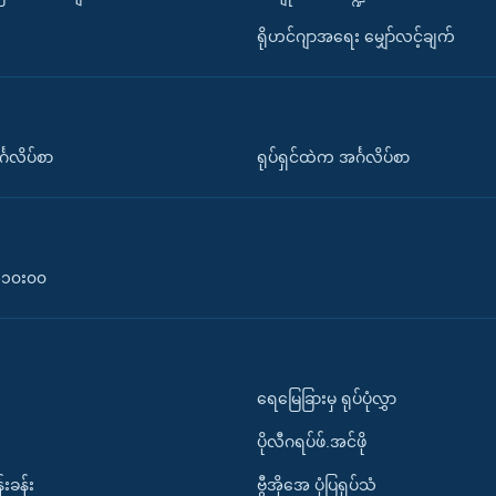
ရိုဟင်ဂျာအရေး မျှော်လင့်ချက်
်္ဂလိပ်စာ
ရုပ်ရှင်ထဲက အင်္ဂလိပ်စာ
၀-၁၀း၀၀
ရေမြေခြားမှ ရုပ်ပုံလွှာ
ပိုလီဂရပ်ဖ်.အင်ဖို
်းခန်း
ဗွီအိုအေ ပုံပြရုပ်သံ