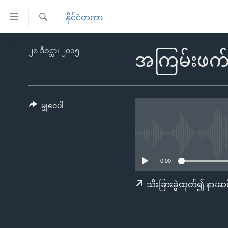
သုံး
နိုင်ငံတကာ
ရ
ရှာဖွေ
လွယ်ကူ
မူလစာမျက်နှာ
၂၈ ဒီဇင္ဘာ၊ ၂၀၁၅
ရ
အကြမ်းဖက်
စေ
မြန်မာ
လာ
သည့်
ဒ်
ကမ္ဘာ့သတင်းများ
Link
ဗွီဒီယို
နိုင်ငံတကာ
မျှဝေပါ
များ
သတင်းလွတ်လပ်ခွင့်
အမေရိကန်
ပင်မ
ရပ်ဝန်းတခု လမ်းတခု အလွန်
တရုတ်
အကြောင်းအရာ
အင်္ဂလိပ်စာလေ့လာမယ်
အစ္စရေး-ပါလက်စတိုင်း
သို့
0:00
အပတ်စဉ်ကဏ္ဍများ
အမေရိကန်သုံးအီဒီယံ
ကျော်
သီးခြားခွဲထုတ်၍ နားဆင
ကြည့်
ရေဒီယိုနှင့်ရုပ်သံ အချက်အလက်များ
မကြေးမုံရဲ့ အင်္ဂလိပ်စာ
ရေဒီယို
ရန်
ရေဒီယို/တီဗွီအစီအစဉ်
ရုပ်ရှင်ထဲက အင်္ဂလိပ်စာ
တီဗွီ
ပင်မ