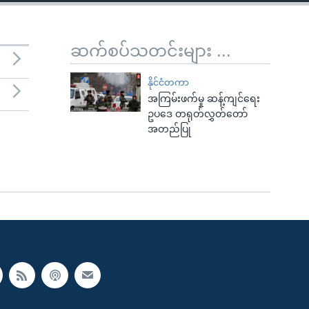
ဆက်စပ်သတင်းများ ...
နိုင်ငံတကာ
အကြမ်းဖက်မှု ဆန့်ကျင်ရေး
ဥပဒေ တရုတ်လွှတ်တော်
အတည်ပြု