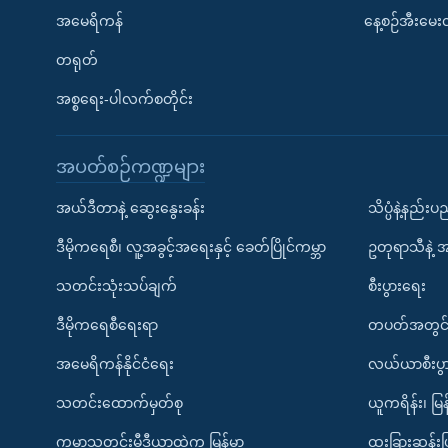
အမေရိကန်
နေ့စဉ်အီးမေ
တရုတ်
အစ္စရေး-ပါလက်စတိုင်း
အပတ်စဉ်ကဏ္ဍများ
အယ်ဒီတာနဲ့ ဆွေးနွေးခန်း
သိပ္ပံနဲ့နည်း
ဒီမိုကရေစီ၊ လူ့အခွင့်အရေးနှင့် ခေတ်ပြိုင်ကမ္ဘာ
ဥတုရာသီနဲ့ 
သတင်းသုံးသပ်ချက်
စီးပွားရေး
ဒီမိုကရေစီရေးရာ
တပတ်အတွင်
အမေရိကန်နိုင်ငံရေး
လယ်ယာစီးပွ
သတင်းထောက်မှတ်စု
ယူကရိန်း၊ မြန
ကမ္ဘာ့သတင်းမီဒီယာထဲက မြန်မာ
ထူးခြားဆန်း