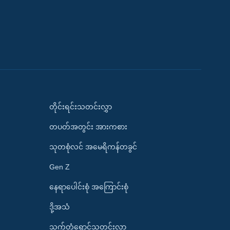
တိုင်းရင်းသတင်းလွှာ
တပတ်အတွင်း အားကစား
သုတစုံလင် အမေရိကန်တခွင်
Gen Z
နေရာပေါင်းစုံ အကြောင်းစုံ
ဒို့အသံ
သက်တံရောင်သတင်းလွှာ