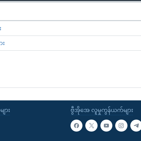
း
ား
ုများ
ဗွီအိုအေ လူမှုကွန်ယက်များ