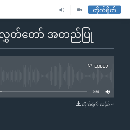
တိုက်ရိုက်
်လွှတ်တော် အတည်ပြု
EMBED
ble
0:56
တိုက်ရိုက် လင့်ခ်
EMBED