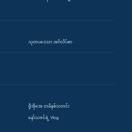
သုတပဒေသာ အင်္ဂလိပ်စာ
ဗွီအိုအေ တမိနစ်သတင်း
နော်သဇင်ရဲ့ Vlog