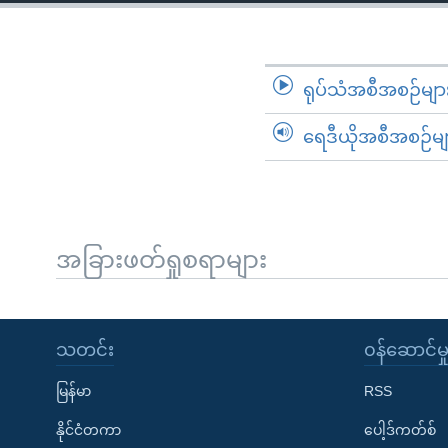
သုတပဒေသာ အင်္ဂလိပ်စာ
အ
ညွန်း
စာမျက်နှာ
သို့
ရုပ်သံအစီအစဉ်မျာ
ကျော်
ရေဒီယိုအစီအစဉ်မျ
ကြည့်
ရန်
ရှာဖွေ
ရန်
နေရာ
အခြားဖတ်ရှုစရာများ
သို့
ကျော်
ရန်
သတင်း
၀န်ဆောင်မှ
မြန်မာ
RSS
နိုင်ငံတကာ
ပေါ့ဒ်ကတ်စ်