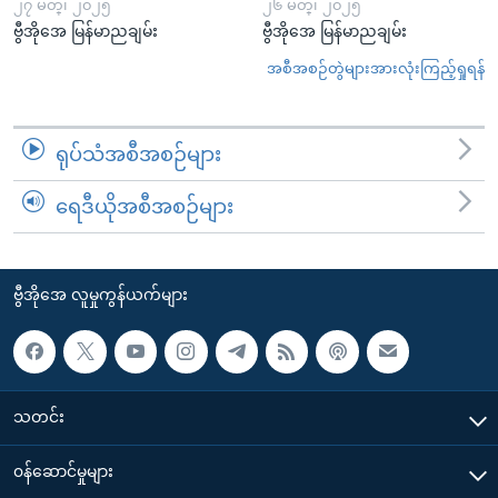
၂၇ မတ္၊ ၂၀၂၅
၂၆ မတ္၊ ၂၀၂၅
ဗွီအိုအေ မြန်မာညချမ်း
ဗွီအိုအေ မြန်မာညချမ်း
အစီအစဉ်တွဲများအားလုံးကြည့်ရှုရန်
ရုပ်သံအစီအစဉ်များ
ရေဒီယိုအစီအစဉ်များ
ဗွီအိုအေ လူမှုကွန်ယက်များ
သတင်း
၀န်ဆောင်မှုများ