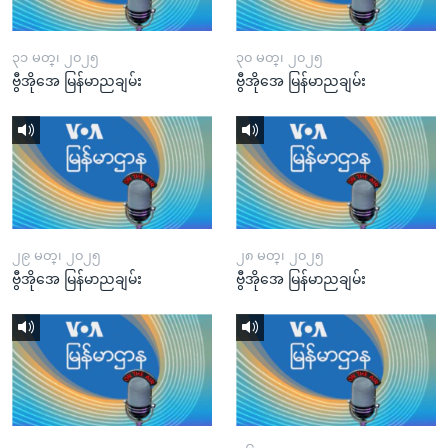
၃၁ မတ္၊ ၂၀၂၅
၃၀ မတ္၊ ၂၀၂၅
ဗွီအိုအေ မြန်မာညချမ်း
ဗွီအိုအေ မြန်မာညချမ်း
၂၉ မတ္၊ ၂၀၂၅
၂၈ မတ္၊ ၂၀၂၅
ဗွီအိုအေ မြန်မာညချမ်း
ဗွီအိုအေ မြန်မာညချမ်း