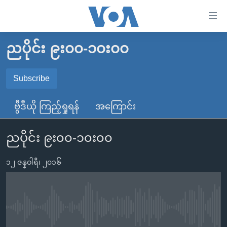
သုံး
ရ
လွယ်ကူ
ညပိုင်း ၉း၀၀-၁၀း၀၀
မူလစာမျက်နှာ
စေ
မြန်မာ
Subscribe
သည့်
SUBSCRIBE
ကမ္ဘာ့သတင်းများ
Link
ဗွီဒီယို ကြည့်ရှုရန်
အကြောင်း
ဗွီဒီယို
နိုင်ငံတကာ
များ
Spotify
သတင်းလွတ်လပ်ခွင့်
အမေရိကန်
ပင်မ
ညပိုင်း ၉း၀၀-၁၀း၀၀
ရပ်ဝန်းတခု လမ်းတခု အလွန်
တရုတ်
အကြောင်းအရာ
ရယူရန်
သို့
၁၂ ဇန္နဝါရီ၊ ၂၀၁၆
အင်္ဂလိပ်စာလေ့လာမယ်
အစ္စရေး-ပါလက်စတိုင်း
ကျော်
အပတ်စဉ်ကဏ္ဍများ
အမေရိကန်သုံးအီဒီယံ
ကြည့်
ရေဒီယိုနှင့်ရုပ်သံ အချက်အလက်များ
မကြေးမုံရဲ့ အင်္ဂလိပ်စာ
ရေဒီယို
ရန်
No media source currently available
ပင်မ
ရေဒီယို/တီဗွီအစီအစဉ်
ရုပ်ရှင်ထဲက အင်္ဂလိပ်စာ
တီဗွီ