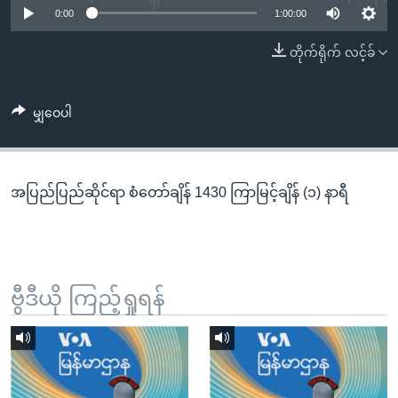
အ
0:00
1:00:00
သုတပဒေသာ အင်္ဂလိပ်စာ
ညွန်း
Learning English
တိုက်ရိုက် လင့်ခ်
စာမျက်နှာ
သို့
ဗွီအိုအေ လူမှုကွန်ယက်များ
ကျော်
မျှဝေပါ
ကြည့်
ရန်
ဘာသာစကားများ
ရှာဖွေ
အပြည်ပြည်ဆိုင်ရာ စံတော်ချိန် 1430 ကြာမြင့်ချိန် (၁) နာရီ
ရန်
နေရာ
သို့
ကျော်
ရန်
ဗွီဒီယို ကြည့်ရှုရန်