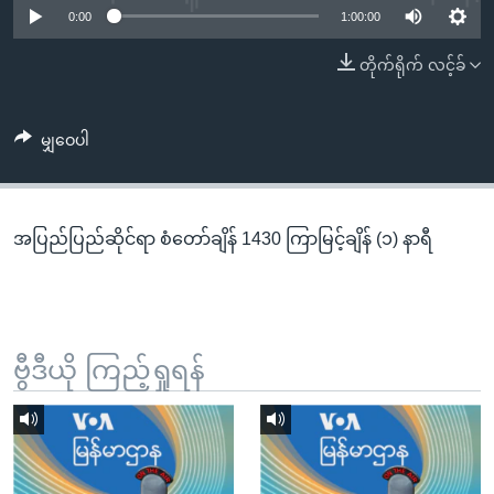
အ
0:00
1:00:00
သုတပဒေသာ အင်္ဂလိပ်စာ
ညွန်း
Learning English
တိုက်ရိုက် လင့်ခ်
စာမျက်နှာ
သို့
ဗွီအိုအေ လူမှုကွန်ယက်များ
ကျော်
မျှဝေပါ
ကြည့်
ရန်
ဘာသာစကားများ
ရှာဖွေ
အပြည်ပြည်ဆိုင်ရာ စံတော်ချိန် 1430 ကြာမြင့်ချိန် (၁) နာရီ
ရန်
နေရာ
သို့
ကျော်
ရန်
ဗွီဒီယို ကြည့်ရှုရန်