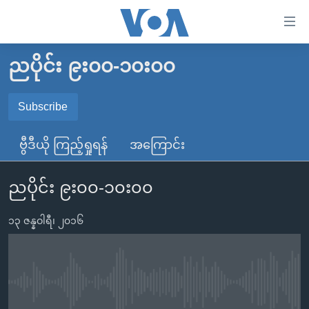
သုံး
ရ
လွယ်ကူ
ညပိုင်း ၉း၀၀-၁၀း၀၀
မူလစာမျက်နှာ
စေ
မြန်မာ
Subscribe
သည့်
SUBSCRIBE
ကမ္ဘာ့သတင်းများ
Link
ဗွီဒီယို ကြည့်ရှုရန်
အကြောင်း
ဗွီဒီယို
နိုင်ငံတကာ
များ
Spotify
သတင်းလွတ်လပ်ခွင့်
အမေရိကန်
ပင်မ
ညပိုင်း ၉း၀၀-၁၀း၀၀
ရပ်ဝန်းတခု လမ်းတခု အလွန်
တရုတ်
အကြောင်းအရာ
ရယူရန်
သို့
၁၃ ဇန္နဝါရီ၊ ၂၀၁၆
အင်္ဂလိပ်စာလေ့လာမယ်
အစ္စရေး-ပါလက်စတိုင်း
ကျော်
အပတ်စဉ်ကဏ္ဍများ
အမေရိကန်သုံးအီဒီယံ
ကြည့်
ရေဒီယိုနှင့်ရုပ်သံ အချက်အလက်များ
မကြေးမုံရဲ့ အင်္ဂလိပ်စာ
ရေဒီယို
ရန်
No media source currently available
ပင်မ
ရေဒီယို/တီဗွီအစီအစဉ်
ရုပ်ရှင်ထဲက အင်္ဂလိပ်စာ
တီဗွီ