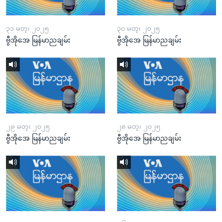
၃၁ မတ္၊ ၂၀၂၅
၃၀ မတ္၊ ၂၀၂၅
ဗွီအိုအေ မြန်မာညချမ်း
ဗွီအိုအေ မြန်မာညချမ်း
၂၉ မတ္၊ ၂၀၂၅
၂၈ မတ္၊ ၂၀၂၅
ဗွီအိုအေ မြန်မာညချမ်း
ဗွီအိုအေ မြန်မာညချမ်း