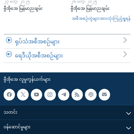
၂၇ မတ္၊ ၂၀၂၅
၂၆ မတ္၊ ၂၀၂၅
ဗွီအိုအေ မြန်မာညချမ်း
ဗွီအိုအေ မြန်မာညချမ်း
အစီအစဉ်တွဲများအားလုံးကြည့်ရှုရန်
ရုပ်သံအစီအစဉ်များ
ရေဒီယိုအစီအစဉ်များ
ဗွီအိုအေ လူမှုကွန်ယက်များ
သတင်း
၀န်ဆောင်မှုများ