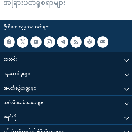
အခြားဖတ်ရှုစရာများ
ဗွီအိုအေ လူမှုကွန်ယက်များ
သတင်း
၀န်ဆောင်မှုများ
အပတ်စဉ်ကဏ္ဍများ
အင်္ဂလိပ်သင်ခန်းစာများ
ရေဒီယို
ရုပ်သံအစီအစဉ်နှင့် ဗွီဒီယိုကဏ္ဍများ