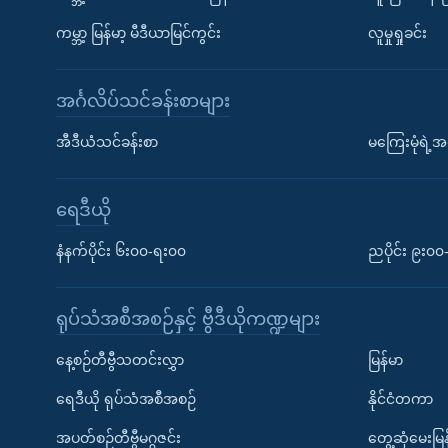
ကမ္ဘာ့ မြန်မာ့ မီဒီယာမြင်ကွင်း
လူမှုရှုခင်း
အင်္ဂလိပ်သင်ခန်းစာများ
အီဒီယံသင်ခန်းစာ
မကြေးမုံရဲ့အင
ရေဒီယို
နံနက်ပိုင်း ၆း၀၀-ရး၀၀
ညပိုင်း ၉း၀
ရုပ်သံအစီအစဉ်နှင့် ဗွီဒီယိုကဏ္ဍများ
နေ့စဉ်တီဗွီသတင်းလွှာ
မြန်မာ
ရေဒီယို ရုပ်သံအစီအစဉ်
နိုင်ငံတကာ
အပတ်စဉ်တီဗွီမဂ္ဂဇင်း
တွေ့ဆုံမေးမြန