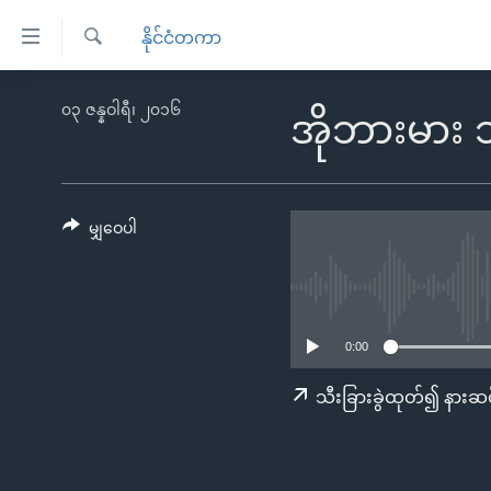
သုံး
နိုင်ငံတကာ
ရ
ရှာဖွေ
လွယ်ကူ
မူလစာမျက်နှာ
၀၃ ဇန္နဝါရီ၊ ၂၀၁၆
ရ
အိုဘားမား 
စေ
မြန်မာ
လာ
သည့်
ဒ်
ကမ္ဘာ့သတင်းများ
Link
ဗွီဒီယို
နိုင်ငံတကာ
မျှဝေပါ
များ
သတင်းလွတ်လပ်ခွင့်
အမေရိကန်
ပင်မ
ရပ်ဝန်းတခု လမ်းတခု အလွန်
တရုတ်
အကြောင်းအရာ
အင်္ဂလိပ်စာလေ့လာမယ်
အစ္စရေး-ပါလက်စတိုင်း
သို့
0:00
အပတ်စဉ်ကဏ္ဍများ
အမေရိကန်သုံးအီဒီယံ
ကျော်
သီးခြားခွဲထုတ်၍ နားဆင
ကြည့်
ရေဒီယိုနှင့်ရုပ်သံ အချက်အလက်များ
မကြေးမုံရဲ့ အင်္ဂလိပ်စာ
ရေဒီယို
ရန်
ရေဒီယို/တီဗွီအစီအစဉ်
ရုပ်ရှင်ထဲက အင်္ဂလိပ်စာ
တီဗွီ
ပင်မ