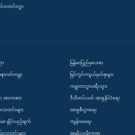
းလ်သတင်းလွှာ
ပညာ
မြန်မာပြည်မှပေးစာ
အနာဂတ်ကမ္ဘာ
မြင်ကွင်းကျယ်မှတ်စုများ
ကမ္ဘာတလွှားခရီးသွား
း အားကစား
ဒီသီတင်းပတ် အာရှနိုင်ငံရေး
ားသတင်းများ
အာရှစီးပွားရေး
်မာ နှိုင်းယှဉ်ချက်
ကျန်းမာရေး
ပြားသတင်းများ
အမျိုးသမီးကဏ္ဍ