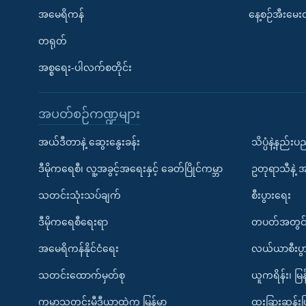
အမေရိကန်
နေ့စဉ်အီးမေ
တရုတ်
အစ္စရေး-ပါလက်စတိုင်း
အပတ်စဉ်ကဏ္ဍများ
အယ်ဒီတာနဲ့ ဆွေးနွေးခန်း
သိပ္ပံနဲ့နည်း
ဒီမိုကရေစီ၊ လူ့အခွင့်အရေးနှင့် ခေတ်ပြိုင်ကမ္ဘာ
ဥတုရာသီနဲ့ 
သတင်းသုံးသပ်ချက်
စီးပွားရေး
ဒီမိုကရေစီရေးရာ
တပတ်အတွင်
အမေရိကန်နိုင်ငံရေး
လယ်ယာစီးပွ
သတင်းထောက်မှတ်စု
ယူကရိန်း၊ မြန
ကမ္ဘာ့သတင်းမီဒီယာထဲက မြန်မာ
ထူးခြားဆန်း