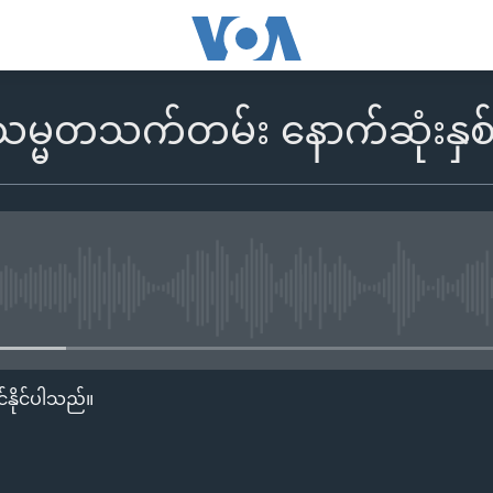
သမ္မတသက်တမ်း နောက်ဆုံးနှစ်န
No media source currently availa
်နိုင်ပါသည်။