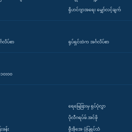
ရိုဟင်ဂျာအရေး မျှော်လင့်ချက်
်္ဂလိပ်စာ
ရုပ်ရှင်ထဲက အင်္ဂလိပ်စာ
၀-၁၀း၀၀
ရေမြေခြားမှ ရုပ်ပုံလွှာ
ပိုလီဂရပ်ဖ်.အင်ဖို
်းခန်း
ဗွီအိုအေ ပုံပြရုပ်သံ