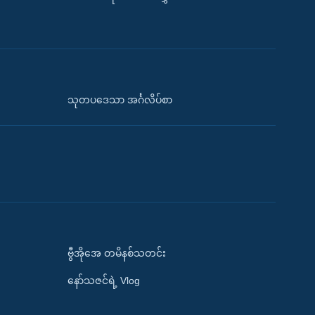
သုတပဒေသာ အင်္ဂလိပ်စာ
ဗွီအိုအေ တမိနစ်သတင်း
နော်သဇင်ရဲ့ Vlog