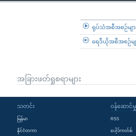
သုတပဒေသာ အင်္ဂလိပ်စာ
အ
ညွန်း
စာမျက်နှာ
သို့
ရုပ်သံအစီအစဉ်မျာ
ကျော်
ရေဒီယိုအစီအစဉ်မျ
ကြည့်
ရန်
ရှာဖွေ
ရန်
နေရာ
အခြားဖတ်ရှုစရာများ
သို့
ကျော်
ရန်
သတင်း
၀န်ဆောင်မှ
မြန်မာ
RSS
နိုင်ငံတကာ
ပေါ့ဒ်ကတ်စ်