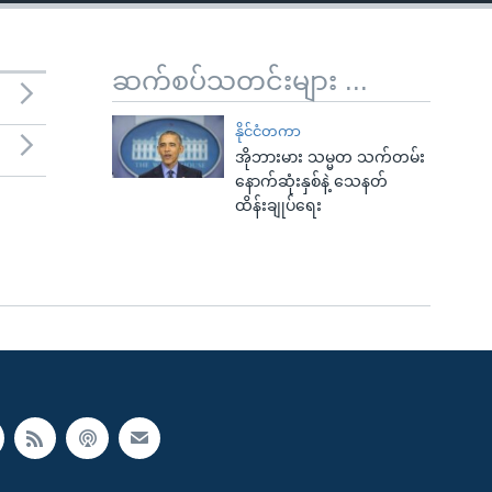
ဆက်စပ်သတင်းများ ...
နိုင်ငံတကာ
အိုဘားမား သမ္မတ သက်တမ်း
နောက်ဆုံးနှစ်နဲ့ သေနတ်
ထိန်းချုပ်ရေး