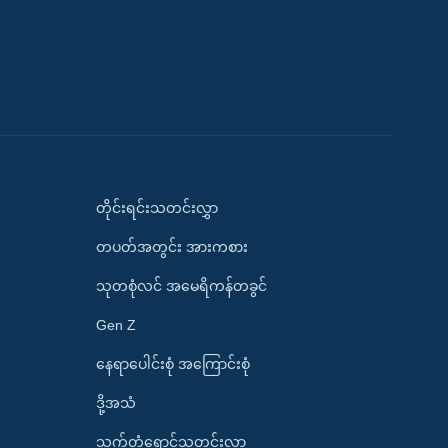
တိုင်းရင်းသတင်းလွှာ
တပတ်အတွင်း အားကစား
သုတစုံလင် အမေရိကန်တခွင်
Gen Z
နေရာပေါင်းစုံ အကြောင်းစုံ
ဒို့အသံ
သက်တံရောင်သတင်းလွှာ