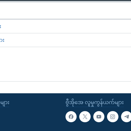
း
ား
ုများ
ဗွီအိုအေ လူမှုကွန်ယက်များ