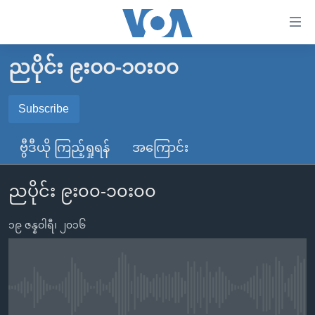
သုံး
ရ
လွယ်ကူ
ညပိုင်း ၉း၀၀-၁၀း၀၀
မူလစာမျက်နှာ
စေ
မြန်မာ
Subscribe
သည့်
SUBSCRIBE
ကမ္ဘာ့သတင်းများ
Link
ဗွီဒီယို ကြည့်ရှုရန်
အကြောင်း
ဗွီဒီယို
နိုင်ငံတကာ
များ
Spotify
သတင်းလွတ်လပ်ခွင့်
အမေရိကန်
ပင်မ
ညပိုင်း ၉း၀၀-၁၀း၀၀
ရပ်ဝန်းတခု လမ်းတခု အလွန်
တရုတ်
အကြောင်းအရာ
ရယူရန်
သို့
၁၉ ဇန္နဝါရီ၊ ၂၀၁၆
အင်္ဂလိပ်စာလေ့လာမယ်
အစ္စရေး-ပါလက်စတိုင်း
ကျော်
အပတ်စဉ်ကဏ္ဍများ
အမေရိကန်သုံးအီဒီယံ
ကြည့်
ရေဒီယိုနှင့်ရုပ်သံ အချက်အလက်များ
မကြေးမုံရဲ့ အင်္ဂလိပ်စာ
ရေဒီယို
ရန်
No media source currently available
ပင်မ
ရေဒီယို/တီဗွီအစီအစဉ်
ရုပ်ရှင်ထဲက အင်္ဂလိပ်စာ
တီဗွီ