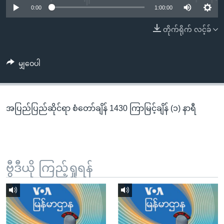
အ
0:00
1:00:00
သုတပဒေသာ အင်္ဂလိပ်စာ
ညွန်း
Learning English
တိုက်ရိုက် လင့်ခ်
စာမျက်နှာ
သို့
ဗွီအိုအေ လူမှုကွန်ယက်များ
ကျော်
မျှဝေပါ
ကြည့်
ရန်
ဘာသာစကားများ
ရှာဖွေ
အပြည်ပြည်ဆိုင်ရာ စံတော်ချိန် 1430 ကြာမြင့်ချိန် (၁) နာရီ
ရန်
နေရာ
သို့
ကျော်
ရန်
ဗွီဒီယို ကြည့်ရှုရန်