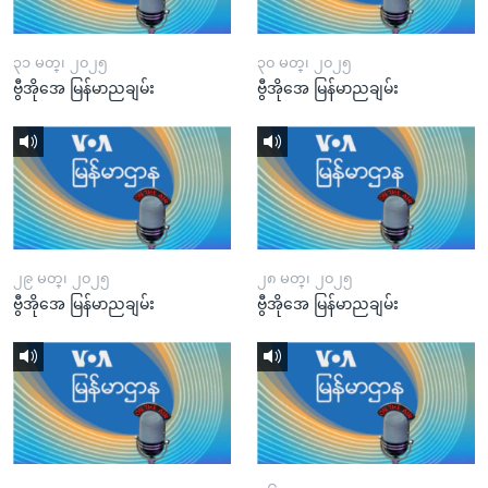
၃၁ မတ္၊ ၂၀၂၅
၃၀ မတ္၊ ၂၀၂၅
ဗွီအိုအေ မြန်မာညချမ်း
ဗွီအိုအေ မြန်မာညချမ်း
၂၉ မတ္၊ ၂၀၂၅
၂၈ မတ္၊ ၂၀၂၅
ဗွီအိုအေ မြန်မာညချမ်း
ဗွီအိုအေ မြန်မာညချမ်း