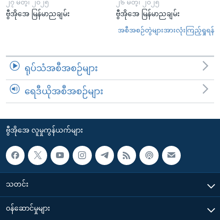
၂၇ မတ္၊ ၂၀၂၅
၂၆ မတ္၊ ၂၀၂၅
ဗွီအိုအေ မြန်မာညချမ်း
ဗွီအိုအေ မြန်မာညချမ်း
အစီအစဉ်တွဲများအားလုံးကြည့်ရှုရန်
ရုပ်သံအစီအစဉ်များ
ရေဒီယိုအစီအစဉ်များ
ဗွီအိုအေ လူမှုကွန်ယက်များ
သတင်း
၀န်ဆောင်မှုများ