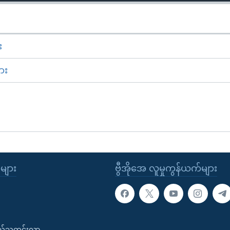
း
ား
ုများ
ဗွီအိုအေ လူမှုကွန်ယက်များ
းလ်သတင်းလွှာ