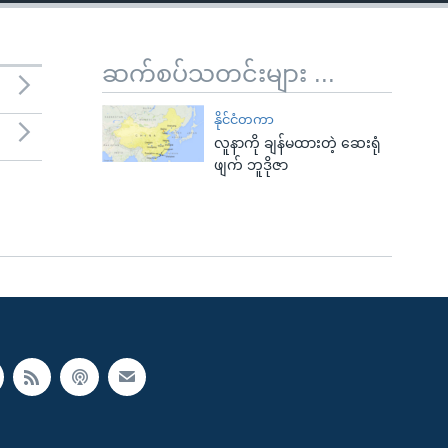
ဆက်စပ်သတင်းများ ...
နိုင်ငံတကာ
လူနာကို ချန်မထားတဲ့ ဆေးရုံ
ဖျက် ဘူဒိုဇာ