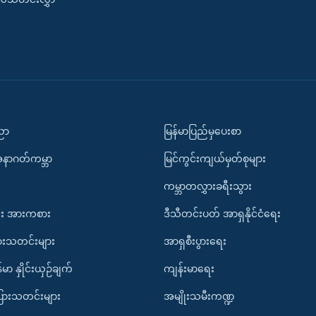
ပညာ
မြန်မာပြည်မှပေးစာ
အနာဂတ်ကမ္ဘာ
မြင်ကွင်းကျယ်မှတ်စုများ
ကမ္ဘာတလွှားခရီးသွား
း အားကစား
ဒီသီတင်းပတ် အာရှနိုင်ငံရေး
ားသတင်းများ
အာရှစီးပွားရေး
်မာ နှိုင်းယှဉ်ချက်
ကျန်းမာရေး
ပြားသတင်းများ
အမျိုးသမီးကဏ္ဍ