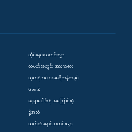
တိုင်းရင်းသတင်းလွှာ
တပတ်အတွင်း အားကစား
သုတစုံလင် အမေရိကန်တခွင်
Gen Z
နေရာပေါင်းစုံ အကြောင်းစုံ
ဒို့အသံ
သက်တံရောင်သတင်းလွှာ