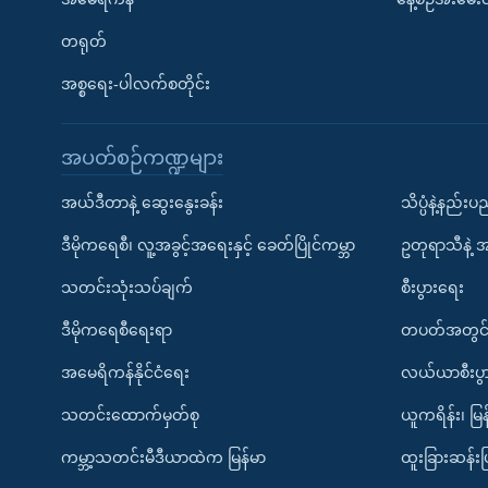
တရုတ်
အစ္စရေး-ပါလက်စတိုင်း
အပတ်စဉ်ကဏ္ဍများ
အယ်ဒီတာနဲ့ ဆွေးနွေးခန်း
သိပ္ပံနဲ့နည်း
ဒီမိုကရေစီ၊ လူ့အခွင့်အရေးနှင့် ခေတ်ပြိုင်ကမ္ဘာ
ဥတုရာသီနဲ့ 
သတင်းသုံးသပ်ချက်
စီးပွားရေး
ဒီမိုကရေစီရေးရာ
တပတ်အတွင်
အမေရိကန်နိုင်ငံရေး
လယ်ယာစီးပွ
သတင်းထောက်မှတ်စု
ယူကရိန်း၊ မြန
ကမ္ဘာ့သတင်းမီဒီယာထဲက မြန်မာ
ထူးခြားဆန်း