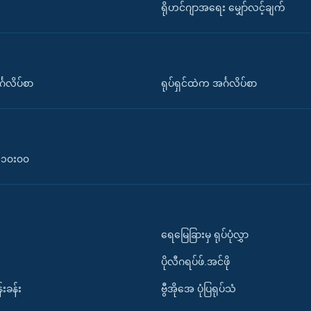
ရိုဟင်ဂျာအရေး မျှော်လင့်ချက်
်္ဂလိပ်စာ
ရုပ်ရှင်ထဲက အင်္ဂလိပ်စာ
၀-၁၀း၀၀
ရေမြေခြားမှ ရုပ်ပုံလွှာ
ပိုလီဂရပ်ဖ်.အင်ဖို
်းခန်း
ဗွီအိုအေ ပုံပြရုပ်သံ