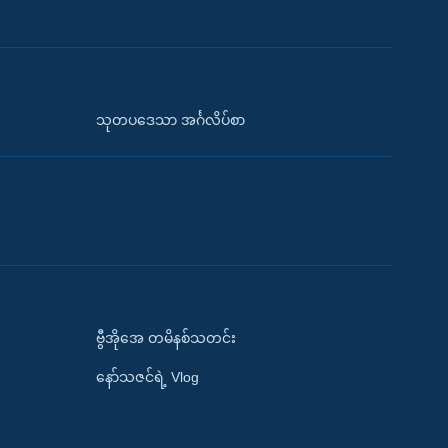
သုတပဒေသာ အင်္ဂလိပ်စာ
ဗွီအိုအေ တမိနစ်သတင်း
နော်သဇင်ရဲ့ Vlog