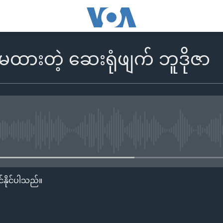
်မထားတဲ့ ဆေးရုံဖျက် ဘူဒိုဇာ
No media source currently availa
်နိုင်ပါသည်။