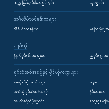
ကမ္ဘာ့ မြန်မာ့ မီဒီယာမြင်ကွင်း
လူမှုရှုခင်း
အင်္ဂလိပ်သင်ခန်းစာများ
အီဒီယံသင်ခန်းစာ
မကြေးမုံရဲ့အင
ရေဒီယို
နံနက်ပိုင်း ၆း၀၀-ရး၀၀
ညပိုင်း ၉း၀
ရုပ်သံအစီအစဉ်နှင့် ဗွီဒီယိုကဏ္ဍများ
နေ့စဉ်တီဗွီသတင်းလွှာ
မြန်မာ
ရေဒီယို ရုပ်သံအစီအစဉ်
နိုင်ငံတကာ
အပတ်စဉ်တီဗွီမဂ္ဂဇင်း
တွေ့ဆုံမေးမြန