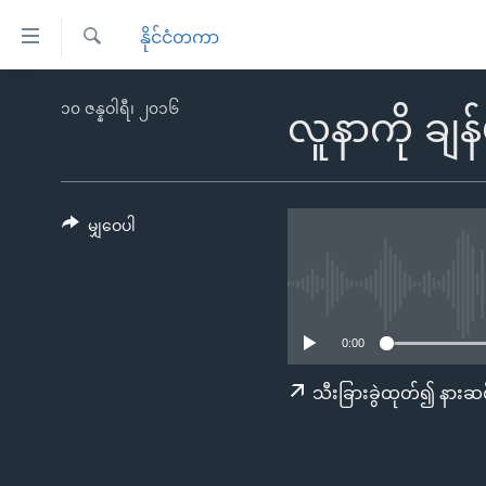
သုံး
နိုင်ငံတကာ
ရ
ရှာဖွေ
လွယ်ကူ
မူလစာမျက်နှာ
၁၀ ဇန္နဝါရီ၊ ၂၀၁၆
ရ
လူနာကို ချန
စေ
မြန်မာ
လာ
သည့်
ဒ်
ကမ္ဘာ့သတင်းများ
Link
ဗွီဒီယို
နိုင်ငံတကာ
မျှဝေပါ
များ
သတင်းလွတ်လပ်ခွင့်
အမေရိကန်
ပင်မ
ရပ်ဝန်းတခု လမ်းတခု အလွန်
တရုတ်
အကြောင်းအရာ
အင်္ဂလိပ်စာလေ့လာမယ်
အစ္စရေး-ပါလက်စတိုင်း
သို့
0:00
အပတ်စဉ်ကဏ္ဍများ
အမေရိကန်သုံးအီဒီယံ
ကျော်
သီးခြားခွဲထုတ်၍ နားဆင
ကြည့်
ရေဒီယိုနှင့်ရုပ်သံ အချက်အလက်များ
မကြေးမုံရဲ့ အင်္ဂလိပ်စာ
ရေဒီယို
ရန်
ရေဒီယို/တီဗွီအစီအစဉ်
ရုပ်ရှင်ထဲက အင်္ဂလိပ်စာ
တီဗွီ
ပင်မ