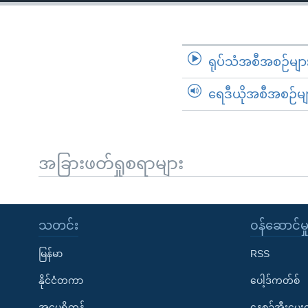
သုတပဒေသာ အင်္ဂလိပ်စာ
အ
ညွန်း
စာမျက်နှာ
သို့
ရုပ်သံအစီအစဉ်မျာ
ကျော်
ရေဒီယိုအစီအစဉ်မျ
ကြည့်
ရန်
ရှာဖွေ
ရန်
အခြားဖတ်ရှုစရာများ
နေရာ
သို့
ကျော်
သတင်း
၀န်ဆောင်မှ
ရန်
မြန်မာ
RSS
နိုင်ငံတကာ
ပေါ့ဒ်ကတ်စ်
အမေရိကန်
နေ့စဉ်အီးမေ