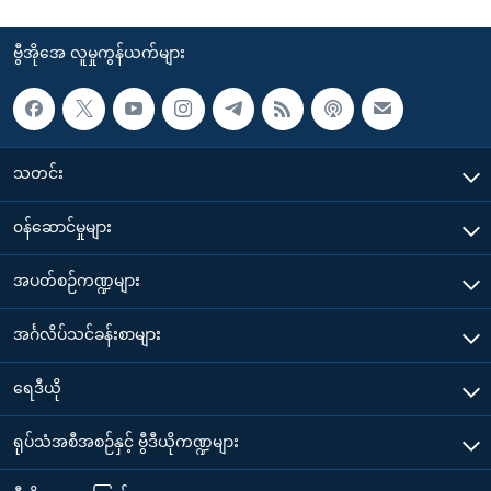
ဗွီအိုအေ လူမှုကွန်ယက်များ
သတင်း
၀န်ဆောင်မှုများ
အပတ်စဉ်ကဏ္ဍများ
အင်္ဂလိပ်သင်ခန်းစာများ
ရေဒီယို
ရုပ်သံအစီအစဉ်နှင့် ဗွီဒီယိုကဏ္ဍများ