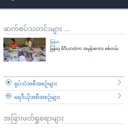
အ
သုတပဒေသာ အင်္ဂလိပ်စာ
ညွန်း
Learning English
စာမျက်နှာ
သို့
ဗွီအိုအေ လူမှုကွန်ယက်များ
ဆက်စပ်သတင်းများ ...
ကျော်
ကြည့်
မြန်မာ
ရန်
မြန်မာ့ မီဒီယာထဲက အမုန်းစကား စစ်တမ်း
ဘာသာစကားများ
ရှာဖွေ
ရန်
နေရာ
သို့
ရုပ်သံအစီအစဉ်များ
ကျော်
ရန်
ရေဒီယိုအစီအစဉ်များ
အခြားဖတ်ရှုစရာများ