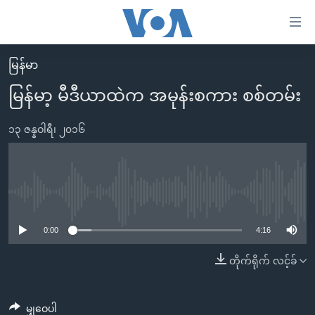
သုံး
ရ
လွယ်ကူ
မြန်မာ
မူလစာမျက်နှာ
စေ
မြန်မာ့ မီဒီယာထဲက အမုန်းစကား စစ်တမ်း
မြန်မာ
သည့်
ကမ္ဘာ့သတင်းများ
၁၃ ဇန္နဝါရီ၊ ၂၀၁၆
Link
ဗွီဒီယို
နိုင်ငံတကာ
များ
သတင်းလွတ်လပ်ခွင့်
အမေရိကန်
ပင်မ
ရပ်ဝန်းတခု လမ်းတခု အလွန်
တရုတ်
No media source currently available
အကြောင်းအရာ
သို့
အင်္ဂလိပ်စာလေ့လာမယ်
အစ္စရေး-ပါလက်စတိုင်း
0:00
4:16
ကျော်
အပတ်စဉ်ကဏ္ဍများ
အမေရိကန်သုံးအီဒီယံ
တိုက်ရိုက် လင့်ခ်
ကြည့်
ရေဒီယိုနှင့်ရုပ်သံ အချက်အလက်များ
မကြေးမုံရဲ့ အင်္ဂလိပ်စာ
ရေဒီယို
ရန်
ပင်မ
ရေဒီယို/တီဗွီအစီအစဉ်
ရုပ်ရှင်ထဲက အင်္ဂလိပ်စာ
တီဗွီ
မျှဝေပါ