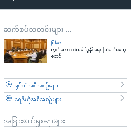
အ
သုတပဒေသာ အင်္ဂလိပ်စာ
ညွန်း
Learning English
စာမျက်နှာ
သို့
ဗွီအိုအေ လူမှုကွန်ယက်များ
ဆက်စပ်သတင်းများ ...
ကျော်
ကြည့်
မြန်မာ
ရန်
လွှတ်တော်သစ် ခေါ်ယူနိုင်ရေး ပြင်ဆင်မှုတွေ
ဘာသာစကားများ
စတင်
ရှာဖွေ
ရန်
နေရာ
သို့
ရုပ်သံအစီအစဉ်များ
ကျော်
ရန်
ရေဒီယိုအစီအစဉ်များ
အခြားဖတ်ရှုစရာများ