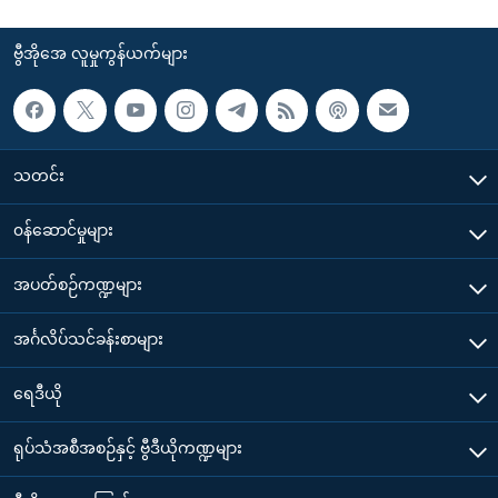
ဗွီအိုအေ လူမှုကွန်ယက်များ
သတင်း
၀န်ဆောင်မှုများ
အပတ်စဉ်ကဏ္ဍများ
အင်္ဂလိပ်သင်ခန်းစာများ
ရေဒီယို
ရုပ်သံအစီအစဉ်နှင့် ဗွီဒီယိုကဏ္ဍများ