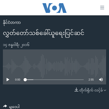
သုံး
ရ
လွယ်ကူ
နိုင်ငံတကာ
မူလစာမျက်နှာ
စေ
လွှတ်တော်သစ်ခေါ်ယူရေးပြင်ဆင်
မြန်မာ
သည့်
ကမ္ဘာ့သတင်းများ
၁၄ ဇန္နဝါရီ၊ ၂၀၁၆
Link
ဗွီဒီယို
နိုင်ငံတကာ
များ
သတင်းလွတ်လပ်ခွင့်
အမေရိကန်
ပင်မ
ရပ်ဝန်းတခု လမ်းတခု အလွန်
တရုတ်
No media source currently available
အကြောင်းအရာ
သို့
အင်္ဂလိပ်စာလေ့လာမယ်
အစ္စရေး-ပါလက်စတိုင်း
0:00
2:55
ကျော်
အပတ်စဉ်ကဏ္ဍများ
အမေရိကန်သုံးအီဒီယံ
တိုက်ရိုက် လင့်ခ်
ကြည့်
ရေဒီယိုနှင့်ရုပ်သံ အချက်အလက်များ
မကြေးမုံရဲ့ အင်္ဂလိပ်စာ
ရေဒီယို
ရန်
ပင်မ
ရေဒီယို/တီဗွီအစီအစဉ်
ရုပ်ရှင်ထဲက အင်္ဂလိပ်စာ
တီဗွီ
မျှဝေပါ