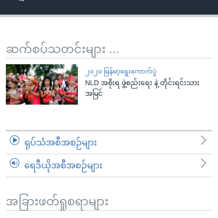
အ
သုတပဒေသာ အင်္ဂလိပ်စာ
ညွန်း
Learning English
စာမျက်နှာ
သို့
ဗွီအိုအေ လူမှုကွန်ယက်များ
ဆက်စပ်သတင်းများ ...
ကျော်
ကြည့်
၂၀၂၀ မြန်မာ့ရွေးကောက်ပွဲ
ရန်
NLD အစိုးရ ဖွဲ့စည်းရေး နဲ့ တိုင်းရင်းသား
ဘာသာစကားများ
အမြင်
ရှာဖွေ
ရန်
နေရာ
သို့
ရုပ်သံအစီအစဉ်များ
ကျော်
ရန်
ရေဒီယိုအစီအစဉ်များ
အခြားဖတ်ရှုစရာများ