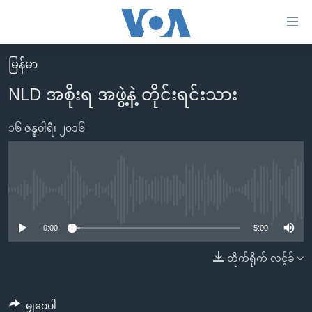
သုံး
ရ
လွယ်ကူ
မြန်မာ
မူလစာမျက်နှာ
စေ
NLD အစိုးရ အဖွဲ့နဲ့ တိုင်းရင်းသား
မြန်မာ
သည့်
ကမ္ဘာ့သတင်းများ
၁၆ ဇန္နဝါရီ၊ ၂၀၁၆
Link
ဗွီဒီယို
နိုင်ငံတကာ
များ
သတင်းလွတ်လပ်ခွင့်
အမေရိကန်
ပင်မ
ရပ်ဝန်းတခု လမ်းတခု အလွန်
တရုတ်
No media source currently available
အကြောင်းအရာ
သို့
အင်္ဂလိပ်စာလေ့လာမယ်
အစ္စရေး-ပါလက်စတိုင်း
0:00
5:00
ကျော်
အပတ်စဉ်ကဏ္ဍများ
အမေရိကန်သုံးအီဒီယံ
တိုက်ရိုက် လင့်ခ်
ကြည့်
ရေဒီယိုနှင့်ရုပ်သံ အချက်အလက်များ
မကြေးမုံရဲ့ အင်္ဂလိပ်စာ
ရေဒီယို
ရန်
ပင်မ
ရေဒီယို/တီဗွီအစီအစဉ်
ရုပ်ရှင်ထဲက အင်္ဂလိပ်စာ
တီဗွီ
မျှဝေပါ