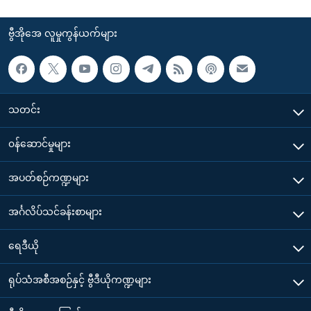
ဗွီအိုအေ လူမှုကွန်ယက်များ
သတင်း
၀န်ဆောင်မှုများ
အပတ်စဉ်ကဏ္ဍများ
အင်္ဂလိပ်သင်ခန်းစာများ
ရေဒီယို
ရုပ်သံအစီအစဉ်နှင့် ဗွီဒီယိုကဏ္ဍများ