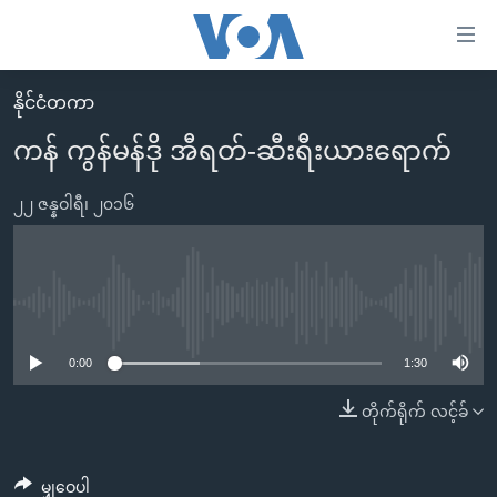
သုံး
ရ
လွယ်ကူ
နိုင်ငံတကာ
မူလစာမျက်နှာ
စေ
ကန် ကွန်မန်ဒို အီရတ်-ဆီးရီးယားရောက်
မြန်မာ
သည့်
ကမ္ဘာ့သတင်းများ
၂၂ ဇန္နဝါရီ၊ ၂၀၁၆
Link
ဗွီဒီယို
နိုင်ငံတကာ
များ
သတင်းလွတ်လပ်ခွင့်
အမေရိကန်
ပင်မ
ရပ်ဝန်းတခု လမ်းတခု အလွန်
တရုတ်
No media source currently available
အကြောင်းအရာ
သို့
အင်္ဂလိပ်စာလေ့လာမယ်
အစ္စရေး-ပါလက်စတိုင်း
0:00
1:30
ကျော်
အပတ်စဉ်ကဏ္ဍများ
အမေရိကန်သုံးအီဒီယံ
တိုက်ရိုက် လင့်ခ်
ကြည့်
ရေဒီယိုနှင့်ရုပ်သံ အချက်အလက်များ
မကြေးမုံရဲ့ အင်္ဂလိပ်စာ
ရေဒီယို
ရန်
ပင်မ
ရေဒီယို/တီဗွီအစီအစဉ်
ရုပ်ရှင်ထဲက အင်္ဂလိပ်စာ
တီဗွီ
မျှဝေပါ