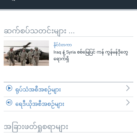
အ
သုတပဒေသာ အင်္ဂလိပ်စာ
ညွန်း
Learning English
စာမျက်နှာ
သို့
ဗွီအိုအေ လူမှုကွန်ယက်များ
ဆက်စပ်သတင်းများ ...
ကျော်
ကြည့်
နိုင်ငံတကာ
ရန်
Iraq နဲ့ Syria စစ်မြေပြင် ကန် ကွန်မန်ဒိုတွေ
ဘာသာစကားများ
ရောက်ရှိ
ရှာဖွေ
ရန်
နေရာ
သို့
ရုပ်သံအစီအစဉ်များ
ကျော်
ရန်
ရေဒီယိုအစီအစဉ်များ
အခြားဖတ်ရှုစရာများ