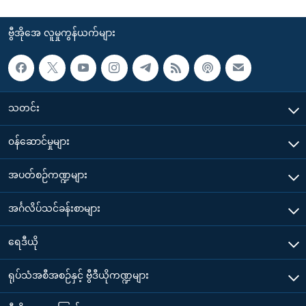
ဗွီအိုအေ လူမှုကွန်ယက်များ
သတင်း
၀န်ဆောင်မှုများ
အပတ်စဉ်ကဏ္ဍများ
အင်္ဂလိပ်သင်ခန်းစာများ
ရေဒီယို
ရုပ်သံအစီအစဉ်နှင့် ဗွီဒီယိုကဏ္ဍများ